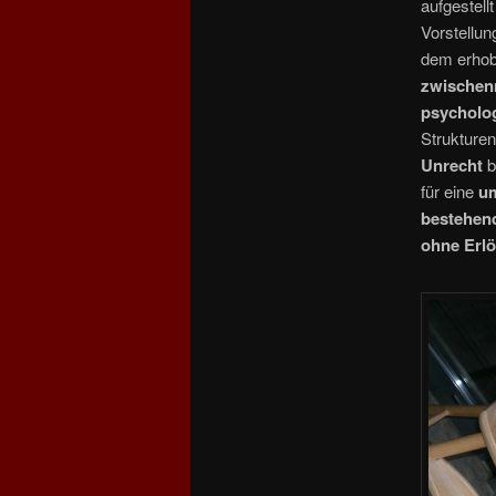
aufgestell
Vorstellu
dem erho
zwischen
psycholog
Strukture
Unrecht
b
für eine
u
bestehend
ohne Erlö