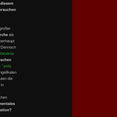
 diesem
tersuchen
 großer
irche
als
überhaupt
. Dennoch
ständnis
ischen
o
“sola
ngelikalen
uten die
in
schen
mentales
ation?