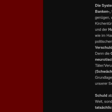
Die Syst
Banken-, 
genügen,
Kirchentür
und der
H
wie im Ha
politischen
Verschul
Denn die
neurotis
Täter/Ver
(Schwäche
Grundlagen
unserer 
Schuld
ab
Welt, son
tatsächli