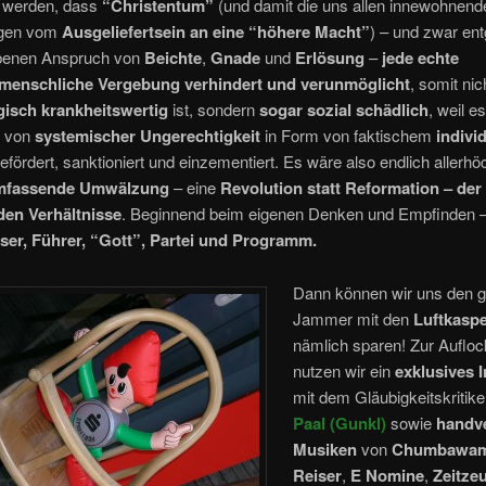
t werden, dass
“Christentum”
(und damit die uns allen innewohnend
ngen vom
Ausgeliefertsein an eine “höhere Macht”
) – und zwar en
benen Anspruch von
Beichte
,
Gnade
und
Erlösung
–
jede echte
menschliche Vergebung verhindert
und verunmöglicht
, somit nic
isch krankheitswertig
ist, sondern
sogar sozial schädlich
, weil es
n von
systemischer Ungerechtigkeit
in Form von faktischem
indivi
efördert, sanktioniert und einzementiert. Es wäre also endlich allerhö
mfassende Umwälzung
– eine
Revolution statt Reformation – der
en Verhältnisse
. Beginnend beim eigenen Denken und Empfinden 
ser, Führer, “Gott”, Partei und Programm.
Dann können wir uns den 
Jammer mit den
Luftkaspe
nämlich sparen! Zur Auflo
nutzen wir ein
exklusives 
mit dem Gläubigkeitskritik
Paal (Gunkl)
sowie
handv
Musiken
von
Chumbawa
Reiser
,
E Nomine
,
Zeitze