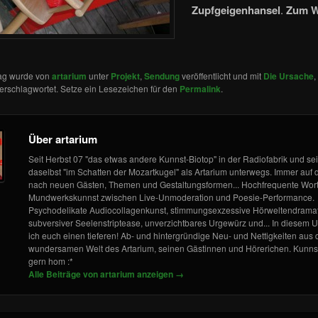
Zupfgeigenhansel
.
Zum W
rag wurde von
artarium
unter
Projekt
,
Sendung
veröffentlicht und mit
Die Ursache
,
erschlagwortet. Setze ein Lesezeichen für den
Permalink
.
Über artarium
Seit Herbst 07 "das etwas andere Kunnst-Biotop" in der Radiofabrik und se
daselbst "im Schatten der Mozartkugel" als Artarium unterwegs. Immer auf
nach neuen Gästen, Themen und Gestaltungsformen... Hochfrequente Wor
Mundwerkskunnst zwischen Live-Unmoderation und Poesie-Performance.
Psychodelikate Audiocollagenkunst, stimmungsexzessive Hörweltendramat
subversiver Seelenstriptease, unverzichtbares Urgewürz und... In diesem U
ich euch einen tieferen! Ab- und hintergründige Neu- und Nettigkeiten aus 
wundersamen Welt des Artarium, seinen Gästinnen und Hörerichen. Kunnst
gern hom :*
Alle Beiträge von artarium anzeigen
→