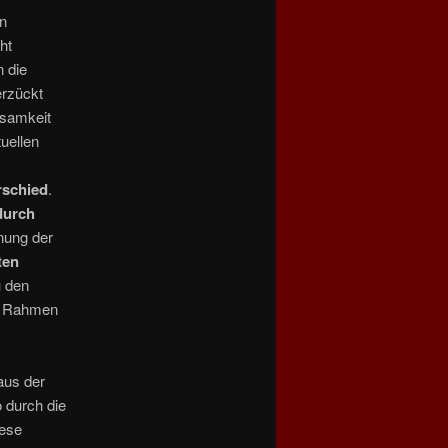
en
ht
 die
erzückt
rsamkeit
uellen
rschied
.
durch
nung der
ten
u den
 Rahmen
us der
 durch die
hese