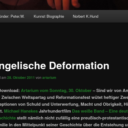
ünder: Peter.W.
Kunnst Biographie
Norbert K.Hund
ngelische Deformation
ht am
28. Oktober 2011
von
artarium
Download:
Artarium vom Sonntag, 30. Oktober
– Sind wir von A
 Zwischen Weltspartag und Reformationsfest wütet heftiger Zwe
ptionen von Schuld und Unterwerfung, Macht und Obrigkeit, Hi
t.
Michael Hanekes
Jahrhundertfilm
Das weiße Band – Eine deu
schichte
stellt nämlich nicht zufällig eine preußisch-protestantis
milie in den Mittelpunkt seiner Geschichte über die Entstehung 