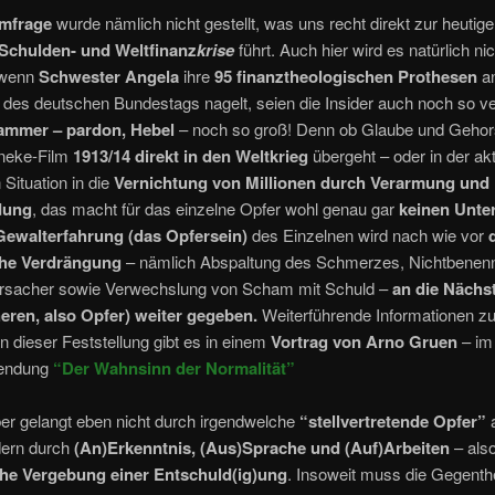
emfrage
wurde nämlich nicht gestellt, was uns recht direkt zur heutig
Schulden- und Weltfinanz
krise
führt. Auch hier wird es natürlich nic
 wenn
Schwester Angela
ihre
95 finanztheologischen Prothesen
an
 des deutschen Bundestags nagelt, seien die Insider auch noch so v
ammer – pardon, Hebel
– noch so groß! Denn ob Glaube und Geho
neke-Film
1913/14 direkt in den Weltkrieg
übergeht – oder in der akt
 Situation in die
Vernichtung von Millionen durch Verarmung und
dung
, das macht für das einzelne Opfer wohl genau gar
keinen Unte
Gewalterfahrung (das Opfersein)
des Einzelnen wird nach wie vor
che Verdrängung
– nämlich Abspaltung des Schmerzes, Nichtbenen
ursacher sowie Verwechslung von Scham mit Schuld –
an die Nächs
ren, also Opfer) weiter gegeben.
Weiterführende Informationen z
 dieser Feststellung gibt es in einem
Vortrag von Arno Gruen
– im
Sendung
“Der Wahnsinn der Normalität”
er gelangt eben nicht durch irgendwelche
“stellvertretende Opfer”
a
dern durch
(An)Erkenntnis, (Aus)Sprache und (Auf)Arbeiten
– also
che Vergebung einer Entschuld(ig)ung
. Insoweit muss die Gegent