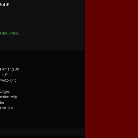
ohl!
Film/Video
,
it Anfang 09
 der Suche
twetz- und
urgie,
nsinn zeig
der
 mi jo a