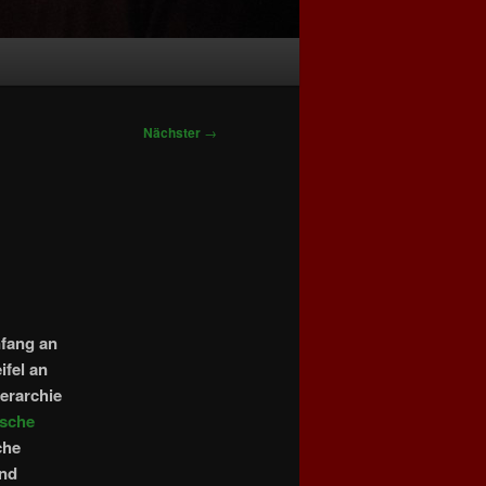
Nächster
→
nfang an
ifel an
erarchie
tsche
che
und