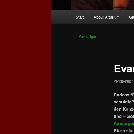
Hauptmenü
Start
About Artarium
Gr
Beitragsnavigation
←
Vorheriger
Eva
Veröffentlic
Podcast/
schuldig?
den Konze
und – Got
Kinderge
Pfarrerfa