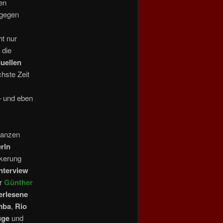
en
tgegen
ht nur
 die
duellen
chste Zeit
– und eben
ganzen
rln
ckerung
Interview
er
Günther
erlesene
mba
,
Rio
uge
und