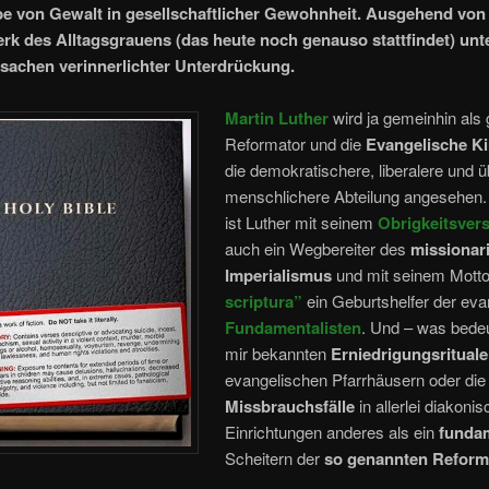
e von Gewalt in gesellschaftlicher Gewohnheit. Ausgehend von
rk des Alltagsgrauens (das heute noch genauso stattfindet) un
rsachen verinnerlichter Unterdrückung.
Martin Luther
wird ja gemeinhin als
Reformator und die
Evangelische K
die demokratischere, liberalere und 
menschlichere Abteilung angesehen
ist Luther mit seinem
Obrigkeitsver
auch ein Wegbereiter des
missionar
Imperialismus
und mit seinem Mott
scriptura”
ein Geburtshelfer der eva
Fundamentalisten
. Und – was bede
mir bekannten
Erniedrigungsrituale
evangelischen Pfarrhäusern oder die
Missbrauchsfälle
in allerlei diakoni
Einrichtungen anderes als ein
funda
Scheitern der
so genannten Reform