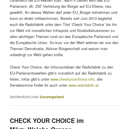
Österreich die EU-Wahlen statt. N
ach 5 Jahren wird das EU-
Parlament, dh.
DIE
Vertretung der Bürger auf EU-Ebene, neu
gewählt. An dieses Wahlen darf jeder EU_Bürger teilnehmen und
kann so direkt mitbestimmen.
Bereits seit Juni 2013 begleitet
euch die Radiofabrik unter dem Titel ‘Check Your Choice’ bis hin
zur Wahl mit monatlichen Infospots und Studiodiskussionen zu
allen wichtigen Themen rund um das Europäische Parlament und
die Europäische Union. So kurz vor der Wahl widmen wir uns den
Themen Demokratie, Aktiver Bürgerschaft und warum man
unbedingt zur Wahl gehen sollte.
Check Your Choice, der Infocountdown der Radiofabrik zu den
EU-Parlamentswahlen gibt’s monatlich auf der Radiofabrik zu
hören, Infos gibt’s unter
www.checkyourchoice.info
, alle
Sendetermine findet ihr auch unter
www.radiofabrik.at
.
Veröffentlicht unter
Uncategorized
CHECK YOUR CHOICE im