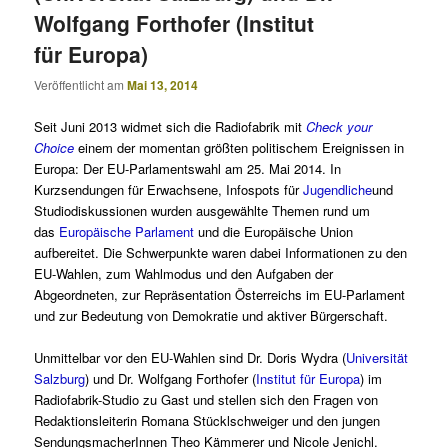
Wolfgang Forthofer (Institut
für Europa)
Veröffentlicht am
Mai 13, 2014
Seit Juni 2013 widmet sich die Radiofabrik mit
Check
y
our
Choice
einem der momentan größten politischem Ereignissen in
Europa: Der EU-Parlamentswahl am 25. Mai 2014. In
Kurzsendungen für Erwachsene, Infospots für
Jugendliche
und
Studiodiskussionen wurden ausgewählte Themen rund um
das
Europäische Parlament
und die Europäische Union
aufbereitet. Die Schwerpunkte waren dabei Informationen zu den
EU-Wahlen, zum Wahlmodus und den Aufgaben der
Abgeordneten, zur Repräsentation Österreichs im EU-Parlament
und zur Bedeutung von Demokratie und aktiver Bürgerschaft.
Unmittelbar vor den EU-Wahlen sind Dr. Doris Wydra (
Universität
Salzburg
) und Dr. Wolfgang Forthofer (
Institut für Europa
) im
Radiofabrik-Studio zu Gast und stellen sich den Fragen von
Redaktionsleiterin Romana Stücklschweiger und den jungen
SendungsmacherInnen Theo Kämmerer und Nicole Jenichl.