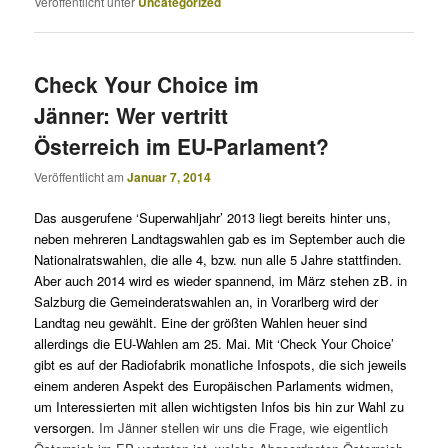
Veröffentlicht unter
Uncategorized
Check Your Choice im
Jänner: Wer vertritt
Österreich im EU-Parlament?
Veröffentlicht am
Januar 7, 2014
Das
ausgerufene ‘Superwahljahr’
2013 liegt bereits hinter uns
,
neben mehreren Landtagswahlen
gab
es im September auch die
Nationalratswahlen, die alle 4, bzw. nun alle 5 Jahre stattfinden.
Aber auch
2014
wird es wieder spannend,
im März stehen zB.
i
n
Salzburg die Gemeinderatswahlen an, in Vorarlberg wird der
Landtag neu gewählt. Eine der größten Wahlen heuer sind
allerdings die EU-Wahlen am 25. Mai. M
it ‘Check Your Choice’
gibt es auf der Radiofabrik monatliche Infospots, die sich jeweils
einem anderen Aspekt des Europäischen Parlaments widmen,
um Interessierten mit allen wichtigsten
Infos bis hin zur Wahl zu
versorgen.
Im Jänner stellen wir uns die Frage, wie eigentlich