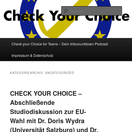
Zum
Zum
Der Infocountdown zur EU-Parlaments-Wahl 2014
primären
sekundären
Such
Inhalt
Inhalt
springen
springen
Check your Choice
Hauptmenü
Check your Choice for Teens – Dein Infocountdown-Podcast
Impressum & Datenschutz
KATEGORIEARCHIV:
UNCATEGORIZED
CHECK YOUR CHOICE –
Abschließende
Studiodiskussion zur EU-
Wahl mit Dr. Doris Wydra
(Universität Salzburg) und Dr.