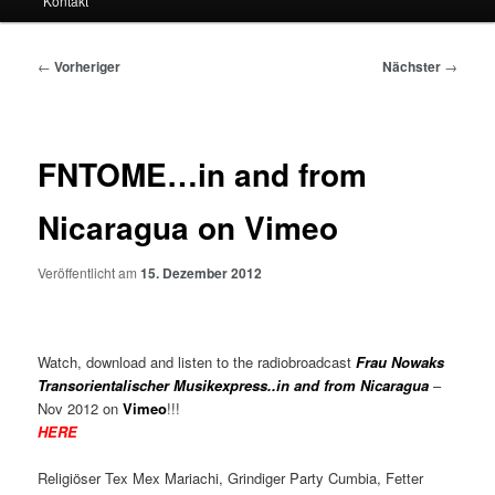
Kontakt
Beitragsnavigation
←
Vorheriger
Nächster
→
FNTOME…in and from
Nicaragua on Vimeo
Veröffentlicht am
15. Dezember 2012
Watch, download and listen to the radiobroadcast
Frau Nowaks
Transorientalischer Musikexpress..in and from Nicaragua
–
Nov 2012 on
Vimeo
!!!
HERE
Religiöser Tex Mex Mariachi, Grindiger Party Cumbia, Fetter