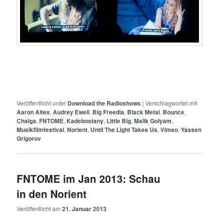
Veröffentlicht unter
Download the Radioshows
|
Verschlagwortet mit
Aaron Aites
,
Audrey Ewell
,
Big Freedia
,
Black Metal
,
Bounce
,
Chalga
,
FNTOME
,
Kadebostany
,
Little Big
,
Malik Golyam
,
Musikfilmfestival
,
Norient
,
Until The Light Takes Us
,
Vimeo
,
Yassen
Grigorov
FNTOME im Jan 2013: Schau
in den Norient
Veröffentlicht am
21. Januar 2013