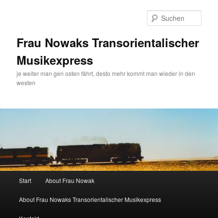
Zum
Zum
primären
sekundären
Such
Inhalt
Inhalt
springen
springen
Frau Nowaks Transorientalischer
Musikexpress
je weiter man gen osten fährt, desto mehr kommt man wieder in den
westen
Hauptmenü
Start
About Frau Nowak
About Frau Nowaks Transorientalischer Musikexpress