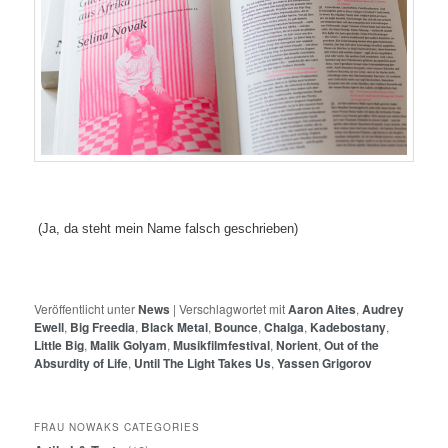
(Ja, da steht mein Name falsch geschrieben)
Veröffentlicht unter
News
|
Verschlagwortet mit
Aaron Aites
,
Audrey
Ewell
,
Big Freedia
,
Black Metal
,
Bounce
,
Chalga
,
Kadebostany
,
Little Big
,
Malik Golyam
,
Musikfilmfestival
,
Norient
,
Out of the
Absurdity of Life
,
Until The Light Takes Us
,
Yassen Grigorov
FRAU NOWAKS CATEGORIES