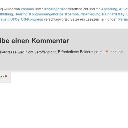
rag wurde von
kosmos
unter
Uncategorized
veröffentlicht und mit
Anhörung
,
Außer
thüllung
,
Hearing
,
Kongressangehörige
,
Kosmos
,
Offenlegung
,
Reinhard Mey
,
sagen
,
UFOs
,
US-Kongress
verschlagwortet. Setze ein Lesezeichen für den
Perma
ibe einen Kommentar
*
l-Adresse wird nicht veröffentlicht.
Erforderliche Felder sind mit
markiert
*
ar