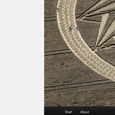
Hauptmenü
Start
About