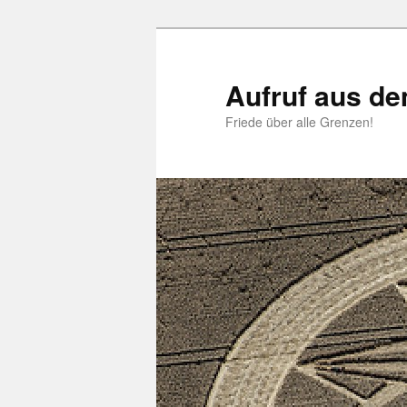
Zum
primären
Inhalt
Aufruf aus d
springen
Friede über alle Grenzen!