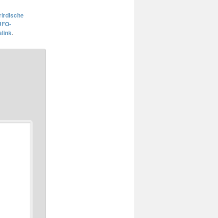
irdische
UFO-
link
.