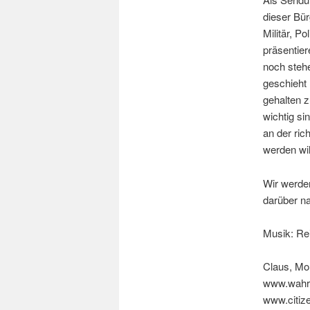
dieser Bü
Militär, P
präsentier
noch stehe
geschieht 
gehalten z
wichtig si
an der ric
werden wil
Wir werde
darüber n
Musik: Re
Claus, Mo
www.wahr
www.citiz