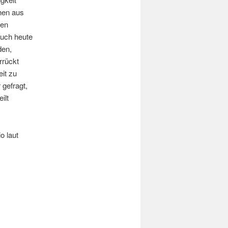
hen aus
men
auch heute
den,
rrückt
it zu
 gefragt,
ilt
o laut