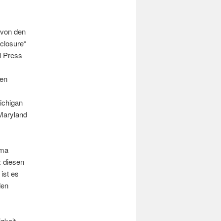
 von den
closure“
l Press
den
ichigan
Maryland
ema
z diesen
 ist es
den
gkeit