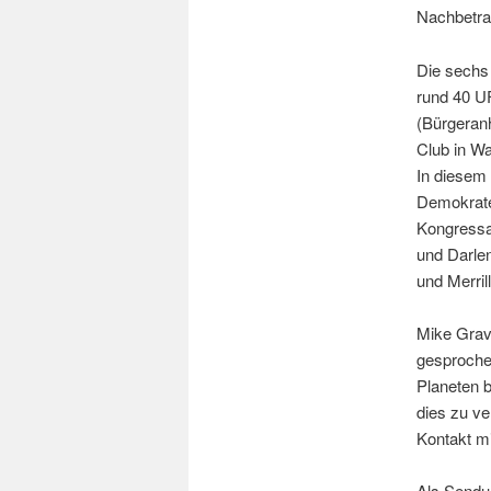
Nachbetra
Die sechs
rund 40 U
(Bürgeranh
Club in W
In diesem
Demokrate
Kongressa
und Darle
und Merril
Mike Grav
gesprochen
Planeten b
dies zu ve
Kontakt mi
Als Sendu