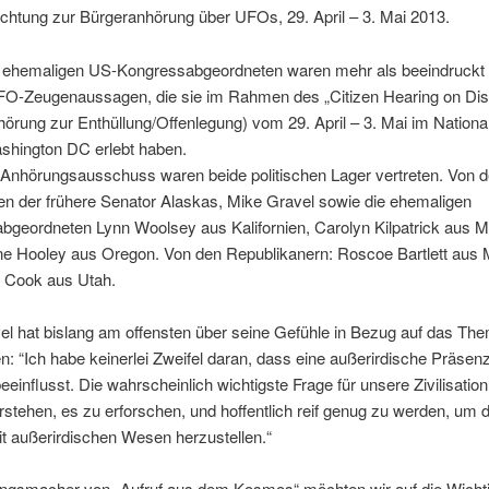
chtung zur Bürgeranhörung über UFOs, 29. April – 3. Mai 2013.
 ehemaligen US-Kongressabgeordneten waren mehr als beeindruckt
FO-Zeugenaussagen, die sie im Rahmen des „Citizen Hearing on Dis
örung zur Enthüllung/Offenlegung) vom 29. April – 3. Mai im Nationa
ashington DC erlebt haben.
 Anhörungsausschuss waren beide politischen Lager vertreten. Von 
n der frühere Senator Alaskas, Mike Gravel sowie die ehemaligen
bgeordneten Lynn Woolsey aus Kalifornien, Carolyn Kilpatrick aus M
ne Hooley aus Oregon. Von den Republikanern: Roscoe Bartlett aus 
l Cook aus Utah.
el hat bislang am offensten über seine Gefühle in Bezug auf das Th
: “Ich habe keinerlei Zweifel daran, dass eine außerirdische Präsen
eeinflusst. Die wahrscheinlich wichtigste Frage für unsere Zivilisation
rstehen, es zu erforschen, und hoffentlich reif genug zu werden, um 
t außerirdischen Wesen herzustellen.“
ngsmacher von „Aufruf aus dem Kosmos“ möchten wir auf die Wichti