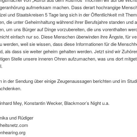
rgeranhörung aufmerksam machen. Dass derart hochrangige Mensc
olizei und Staatskreisen 5 Tage lang sich in der Öffentlichkeit mit The
en, die unter Geheimhaltung während ihrer Berufsjahre standen und 
n, um uns Bürger auf Dinge vorzubereiten, die uns vorenthalten wer
nicht einfach nur so. Diese Menschen überwinden ihre Ängste, für ve
u werden, weil sie wissen, dass diese Informationen für die Menschhe
nd, als dass sie weiter geheim gehalten werden. Jetzt sind wir Zuhörer
htigen Stelle unsere inneren Ohren aufzumachen, was uns dort mitgete
l.
n in der Sendung über einige Zeugenaussagen berichten und im Studi
achdenken.
inhard Mey, Konstantin Wecker, Blackmoor’s Night u.a.
nika und Rüdiger
heitsnetz.com
enhearing.org