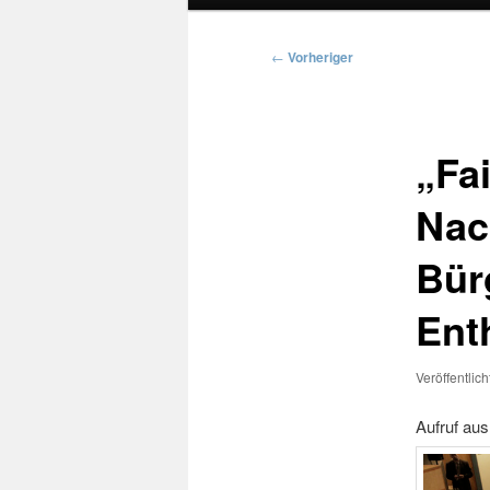
Beitragsnavigation
←
Vorheriger
„Fa
Nac
Bür
Ent
Veröffentlic
Aufruf a