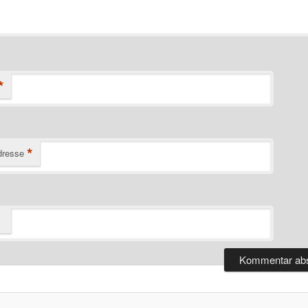
*
*
dresse