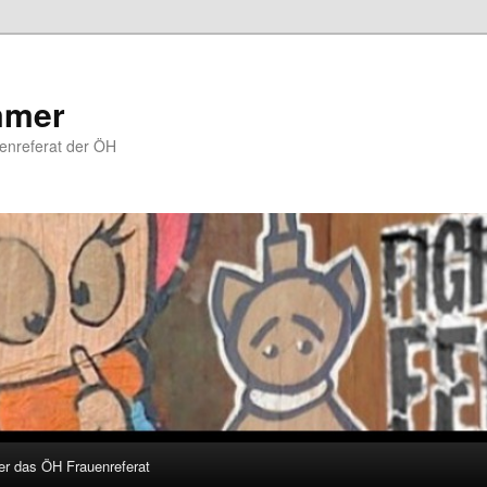
mmer
uenreferat der ÖH
er das ÖH Frauenreferat