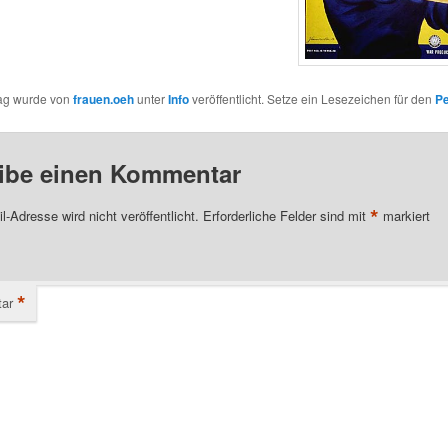
rag wurde von
frauen.oeh
unter
Info
veröffentlicht. Setze ein Lesezeichen für den
Pe
ibe einen Kommentar
*
l-Adresse wird nicht veröffentlicht.
Erforderliche Felder sind mit
markiert
*
ar