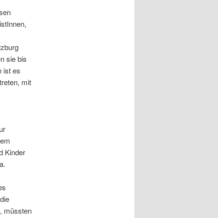
esen
istInnen,
lzburg
n sie bis
 ist es
reten, mit
ur
hrem
d Kinder
a.
es
die
n, müssten