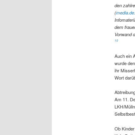
den zahlre
(
media.de
Infomateri
dem fraue
Vorwand d
10
Auch ein A
wurde den
ihr Misser
Wort darüb
Abtreibung
Am 11. De
LKH/Mülln
Selbstbest
Ob Kinder 