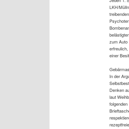
Jeden 1. 
LKH/Mülln
treibenden
Psychoterr
Bombenans
belästigte
zum Auto u
erfreulich
einer Bes
Gebärmas
In der Arg
Selbstbest
Denken aus
laut Weih
folgenden
Brieftasc
respektier
rezeptfre