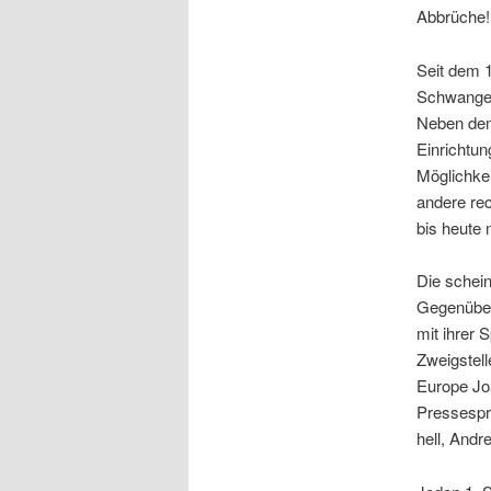
Abbrüche!
Seit dem 1
Schwangers
Neben dem
Einrichtu
Möglichke
andere rec
bis heute 
Die schein
Gegenüber
mit ihrer
Zweigstell
Europe Joa
Pressespr
hell, Andr