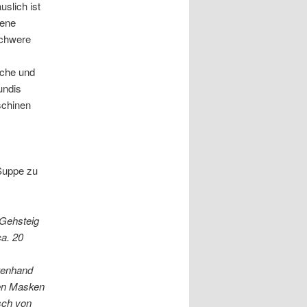
slich ist
dene
schwere
sche und
undis
schinen
Suppe zu
 Gehsteig
a. 20
tenhand
den Masken
sch von