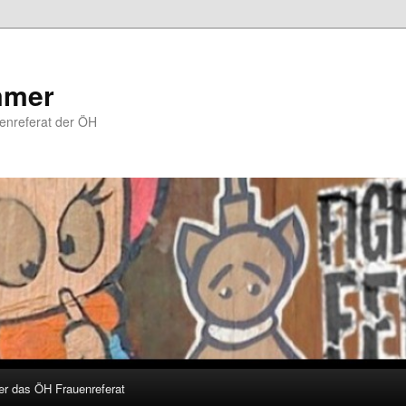
mmer
uenreferat der ÖH
er das ÖH Frauenreferat