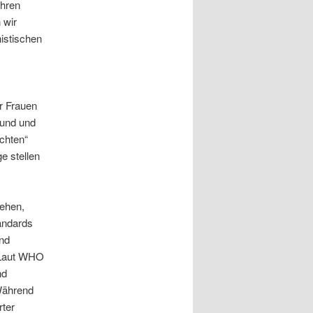
ihren
 wir
nistischen
r Frauen
 und und
echten“
e stellen
tehen,
andards
und
. Laut WHO
nd
Während
rter