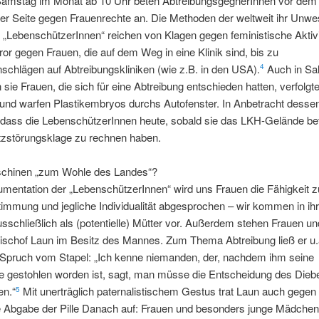
Samstag im Monat ab 10 Uhr beten AbtreibungsgegnerInnen vor dem
er Seite gegen Frauenrechte an. Die Methoden der weltweit ihr Unw
 „LebenschützerInnen“ reichen von Klagen gegen feministische Aktiv
or gegen Frauen, die auf dem Weg in eine Klinik sind, bis zu
chlägen auf Abtreibungskliniken (wie z.B. in den USA).
Auch in Sa
4
n sie Frauen, die sich für eine Abtreibung entschieden hatten, verfolgte
nd warfen Plastikembryos durchs Autofenster. In Anbetracht dessen
, dass die LebenschützerInnen heute, sobald sie das LKH-Gelände bet
itzstörungsklage zu rechnen haben.
chinen „zum Wohle des Landes“?
umentation der „LebenschützerInnen“ wird uns Frauen die Fähigkeit z
immung und jegliche Individualität abgesprochen – wir kommen in i
schließlich als (potentielle) Mütter vor. Außerdem stehen Frauen un
bischof Laun im Besitz des Mannes. Zum Thema Abtreibung ließ er u.
 Spruch vom Stapel: „Ich kenne niemanden, der, nachdem ihm seine
he gestohlen worden ist, sagt, man müsse die Entscheidung des Dieb
en.“
Mit unerträglich paternalistischem Gestus trat Laun auch gegen 
5
ie Abgabe der Pille Danach auf: Frauen und besonders junge Mädche