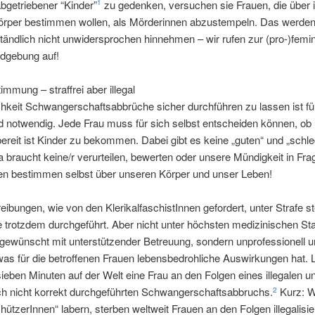
bgetriebener “Kinder”
zu gedenken, versuchen sie Frauen, die über 
1
örper bestimmen wollen, als Mörderinnen abzustempeln. Das werden
tändlich nicht unwidersprochen hinnehmen – wir rufen zur (pro-)femi
dgebung auf!
immung – straffrei aber illegal
hkeit Schwangerschaftsabbrüche sicher durchführen zu lassen ist fü
d notwendig. Jede Frau muss für sich selbst entscheiden können, ob
ereit ist Kinder zu bekommen. Dabei gibt es keine „guten“ und „schl
 braucht keine/r verurteilen, bewerten oder unsere Mündigkeit in Frag
uen bestimmen selbst über unseren Körper und unser Leben!
ibungen, wie von den KlerikalfaschistInnen gefordert, unter Strafe s
 trotzdem durchgeführt. Aber nicht unter höchsten medizinischen St
gewünscht mit unterstützender Betreuung, sondern unprofessionell 
was für die betroffenen Frauen lebensbedrohliche Auswirkungen hat
e sieben Minuten auf der Welt eine Frau an den Folgen eines illegalen u
ch nicht korrekt durchgeführten Schwangerschaftsabbruchs.
Kurz: 
2
ützerInnen“ labern, sterben weltweit Frauen an den Folgen illegalisie