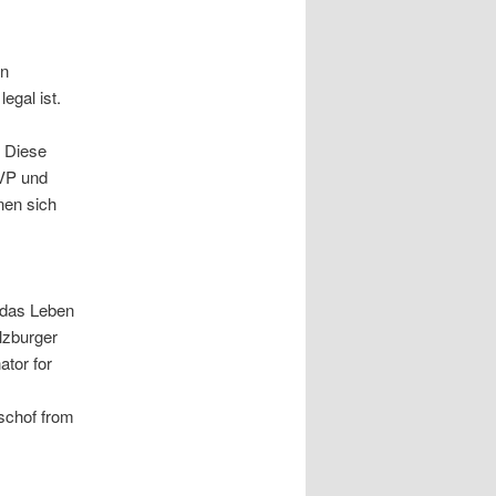
in
egal ist.
. Diese
ÖVP und
nen sich
 das Leben
lzburger
ator for
schof from