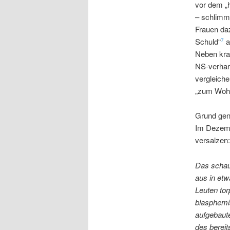
vor dem „
– schlimm
Frauen da
Schuld“
a
7
Neben kra
NS-verhar
vergleich
„zum Woh
Grund gen
Im Dezemb
versalzen:
Das schau
aus in etw
Leuten tor
blasphemi
aufgebaute
des berei