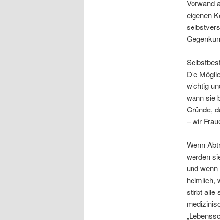
Vorwand a
eigenen K
selbstvers
Gegenkun
Selbstbest
Die Möglic
wichtig un
wann sie b
Gründe, da
– wir Fra
Wenn Abtre
werden sie
und wenn 
heimlich, 
stirbt all
medizinis
„Lebenssch