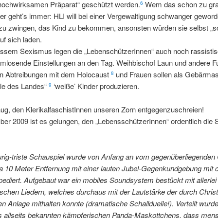
hochwirksamen Präparat“ geschützt werden.
Wem das schon zu grau
6
er geht’s immer: HLI will bei einer Vergewaltigung schwanger gewor
zu zwingen, das Kind zu bekommen, ansonsten würden sie selbst „
uf sich laden.
ssem Sexismus legen die „LebenschützerInnen“ auch noch rassisti
mlosende Einstellungen an den Tag. Weihbischof Laun und andere F
en Abtreibungen mit dem Holocaust
und Frauen sollen als Gebärma
8
le des Landes“
‘weiße’ Kinder produzieren.
9
ug, den KlerikalfaschistInnen unseren Zorn entgegenzuschreien!
er 2009 ist es gelungen, den „LebensschützerInnen“ ordentlich die 
rig-triste Schauspiel wurde von Anfang an vom gegenüberliegenden
a 10 Meter Entfernung mit einer lauten Jubel-Gegenkundgebung mit c
pediert. Aufgebaut war ein mobiles Soundsystem bestückt mit allerlei
schen Liedern, welches durchaus mit der Lautstärke der durch Chris
n Anlage mithalten konnte (dramatische Schallduelle!). Verteilt wur
ts allseits bekannten kämpferischen Panda-Maskottchens, dass men