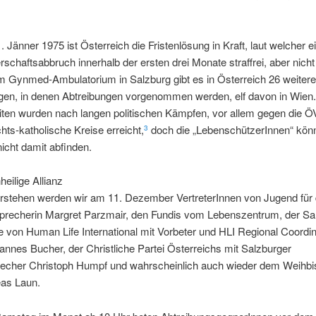
. Jänner 1975 ist Österreich die Fristenlösung in Kraft, laut welcher e
chaftsabbruch innerhalb der ersten drei Monate straffrei, aber nicht l
 Gynmed-Ambulatorium in Salzburg gibt es in Österreich 26 weitere
ngen, in denen Abtreibungen vorgenommen werden, elf davon in Wien
iten wurden nach langen politischen Kämpfen, vor allem gegen die 
hts-katholische Kreise erreicht,
doch die „LebenschützerInnen“ kön
3
nicht damit abfinden.
heilige Allianz
stehen werden wir am 11. Dezember VertreterInnen von Jugend für
 Sprecherin Margret Parzmair, den Fundis vom Lebenszentrum, der Sa
e von Human Life International mit Vorbeter und HLI Regional Coordin
nnes Bucher, der Christliche Partei Österreichs mit Salzburger
echer Christoph Humpf und wahrscheinlich auch wieder dem Weihbi
eas Laun.