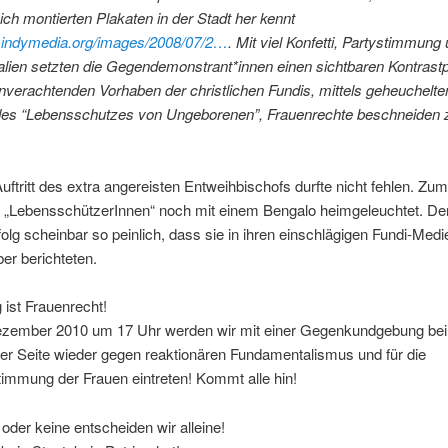
ich montierten Plakaten in der Stadt her kennt
.indymedia.org/images/2008/07/2…
. Mit viel Konfetti, Partystimmung
alien setzten die Gegendemonstrant*innen einen sichtbaren Kontrast
nverachtenden Vorhaben der christlichen Fundis, mittels geheuchelt
es “Lebensschutzes von Ungeborenen”, Frauenrechte beschneiden z
uftritt des extra angereisten Entweihbischofs durfte nicht fehlen. Zu
 „LebensschützerInnen“ noch mit einem Bengalo heimgeleuchtet. D
folg scheinbar so peinlich, dass sie in ihren einschlägigen Fundi-Medi
er berichteten.
 ist Frauenrecht!
zember 2010 um 17 Uhr werden wir mit einer Gegenkundgebung be
er Seite wieder gegen reaktionären Fundamentalismus und für die
immung der Frauen eintreten! Kommt alle hin!
oder keine entscheiden wir alleine!