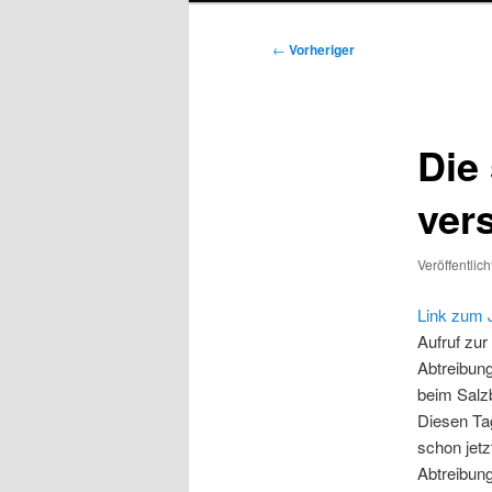
Beitragsnavigation
←
Vorheriger
Die 
ver
Veröffentlic
Link zum J
Aufruf zu
Abtreibun
beim Salz
Diesen Tag
schon jetz
Abtreibun