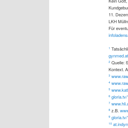
Kein Gott,
Kundgebun
11. Deze
LKH Mülln
Für eventu
infoladen
Tatsächl
1
gynmed.at
Quelle: S
2
Kontext. Al
www.raw.
3
www.raw.
4
www.kath
5
gloria.t
6
www.hli.
7
z.B.
www.
8
gloria.t
9
at.indy
10