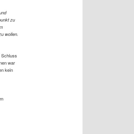
 und
punkt zu
em
u wollen.
m Schluss
enen war
en kein
im