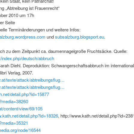
 kein Staat, kein Patriarchat!
g „Abtreibung ist Frauenrecht“
mber 2010 um 17h
er Seite
elle Terminänderungen und weitere Infos:
salzburg.wordpress.com
und
subsalzburg.blogsport.eu
.
ich zu dem Zeitpunkt ca. daumennagelgroße Fruchtsäcke. Quelle:
/index.php/deutsch/abbruch
arah Diehl. Deproduktion: Schwangerschaftsabbruch im internationa
ibri Verlag, 2007.
at/texte/attack/abtreibungsflug…
at/texte/attack/abtreibungsflug…
.net/detail.php?id=15877
v/?media=38260
at/content/view/69/105
kath.net/detail.php?id=18326
, http://www.kath.net/detail.php?id=238
v/?media=35321
media.org/node/16544