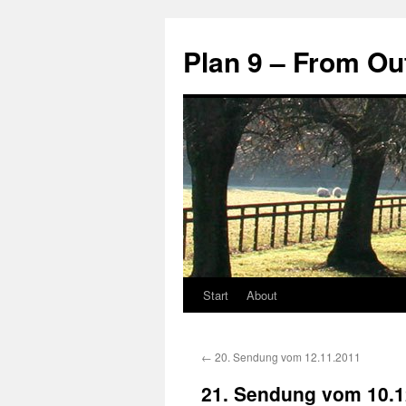
Zum
Inhalt
Plan 9 – From Ou
springen
Start
About
←
20. Sendung vom 12.11.2011
21. Sendung vom 10.1