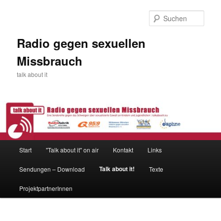
Zum
primären
Such
Inhalt
springen
Radio gegen sexuellen
Missbrauch
talk about it
Hauptmenü
Start
"Talk about it" on air
Kontakt
Links
Talk about it!
Sendungen – Download
Texte
ProjektpartnerInnen