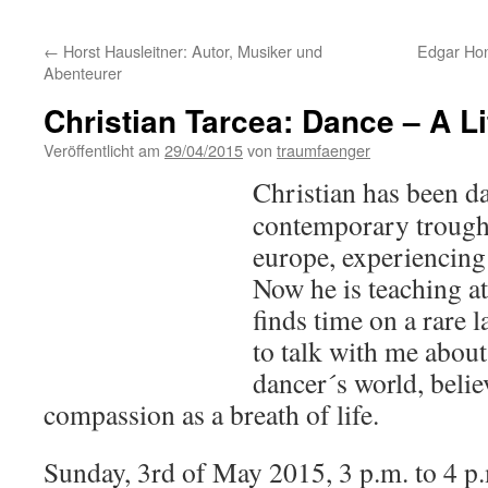
←
Horst Hausleitner: Autor, Musiker und
Edgar Hon
Abenteurer
Christian Tarcea: Dance – A Li
Veröffentlicht am
29/04/2015
von
traumfaenger
Christian has been d
contemporary troughou
europe, experiencing 
Now he is teaching a
finds time on a rare 
to talk with me about 
dancer´s world, beli
compassion as a breath of life.
Sunday, 3rd of May 2015, 3 p.m. to 4 p