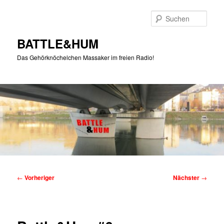
Zum
primären
Such
Inhalt
springen
BATTLE&HUM
Das Gehörknöchelchen Massaker im freien Radio!
Hauptmenü
Beitragsnavigation
←
Vorheriger
Nächster
→