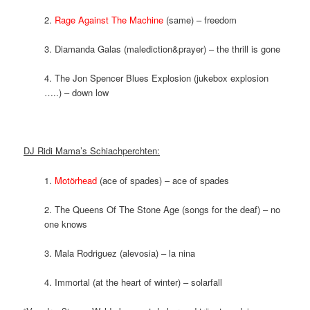
2.
Rage Against The Machine
(same) – freedom
3.
Diamanda Galas (malediction&prayer) – the thrill is gone
4.
The Jon Spencer Blues Explosion (jukebox explosion
…..) – down low
DJ Ridi Mama’s Schiachperchten:
1.
Motörhead
(ace of spades) – ace of spades
2. The Queens Of The Stone Age
(songs for the deaf) – no
one knows
3.
Mala Rodriguez (alevosia) – la nina
4.
Immortal (at the heart of winter) – solarfall