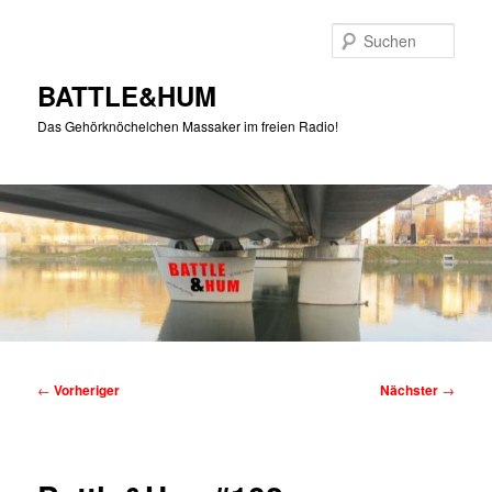
Zum
primären
Such
Inhalt
springen
BATTLE&HUM
Das Gehörknöchelchen Massaker im freien Radio!
Hauptmenü
Beitragsnavigation
←
Vorheriger
Nächster
→