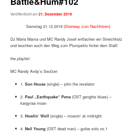
Battle&Hum#102
Veröffentlicht am
21. Dezember 2019
Samstag 21.12.2019 (
Stairway zum Nachhören
)
DJ Maria Mama und MC Randy Josef entfachen ein Streichholz
und leuchten euch den Weg zum Plumpsklo hinter dem Stall!
the
playlist
:
MC Randy Andy’s Seufzer:
1.
Son House
(single) – john the revelator
2.
Paul „Earthquake“ Pena
(OST genghis blues) –
kargyraa moan
3.
Howlin‘ Wolf
(single) – moanin‘ at midnight
4.
Neil Young
(OST dead man) – guitar solo no.1