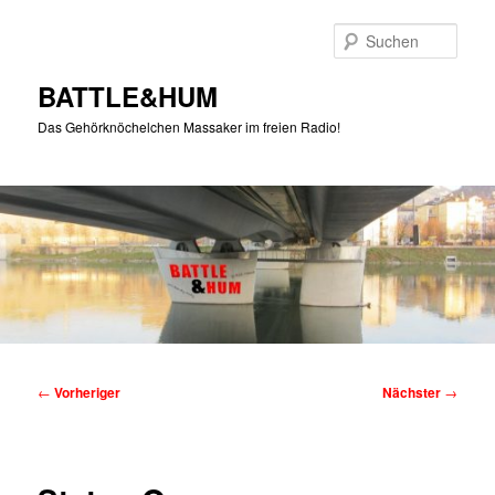
Zum
primären
Such
Inhalt
springen
BATTLE&HUM
Das Gehörknöchelchen Massaker im freien Radio!
Hauptmenü
Beitragsnavigation
←
Vorheriger
Nächster
→