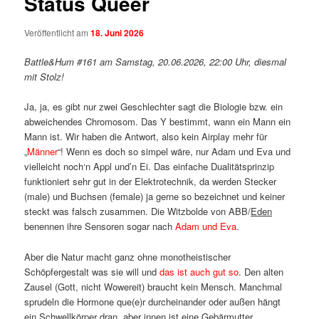
Status Queer
Veröffentlicht am
18. Juni 2026
Battle&Hum #161 am Samstag, 20.06.2026, 22:00 Uhr, diesmal
mit Stolz!
Ja, ja, es gibt nur zwei Geschlechter sagt die Biologie bzw. ein
abweichendes Chromosom. Das Y bestimmt, wann ein Mann ein
Mann ist. Wir haben die Antwort, also kein Airplay mehr für
„
Männer
“! Wenn es doch so simpel wäre, nur Adam und Eva und
vielleicht noch‘n Appl und’n Ei. Das einfache Dualitätsprinzip
funktioniert sehr gut in der Elektrotechnik, da werden Stecker
(male) und Buchsen (female) ja gerne so bezeichnet und keiner
steckt was falsch zusammen. Die Witzbolde von ABB/
Eden
benennen ihre Sensoren sogar nach
Adam und Eva
.
Aber die Natur macht ganz ohne monotheistischer
Schöpfergestalt was sie will und
das ist auch gut so
. Den alten
Zausel (Gott, nicht Wowereit) braucht kein Mensch. Manchmal
sprudeln die Hormone que(e)r durcheinander oder außen hängt
ein Schwellkörper dran, aber innen ist eine Gebärmutter