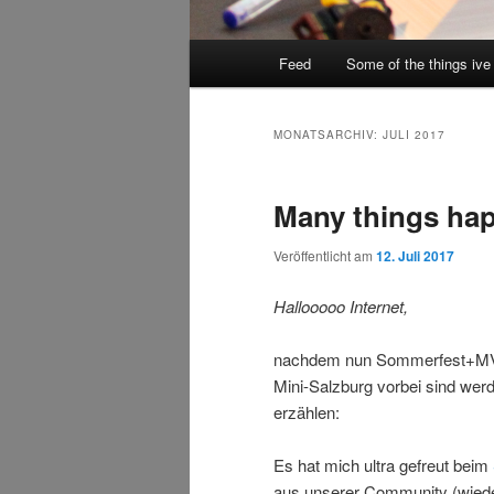
Hauptmenü
Feed
Some of the things ive
MONATSARCHIV:
JULI 2017
Many things ha
Veröffentlicht am
12. Juli 2017
Hallooooo Internet,
nachdem nun Sommerfest+MV 
Mini-Salzburg vorbei sind werd
erzählen:
Es hat mich ultra gefreut beim
aus unserer Community (wiede