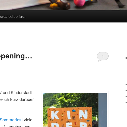
 created so far…
ppening…
1
und Kinderstadt
e ich kurz darüber
Sommerfest
viele
r-) zusehen und