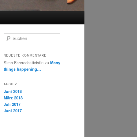
S
u
c
h
NEUESTE KOMMENTARE
e
Simo Fahrradaktivistin
zu
Many
n
things happening…
ARCHIV
Juni 2018
März 2018
Juli 2017
Juni 2017