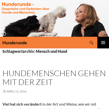
Zum
Inhalt
springen
Suchen
Hunderunde
PRIMÄR
Schlagwortarchiv: Mensch und Hund
MENÜ
HUNDEMENSCHEN GEHEN
MIT DER ZEIT
APRIL 13, 2016
Viel hat sich verändert
in der Art und Weise, wie wir mit