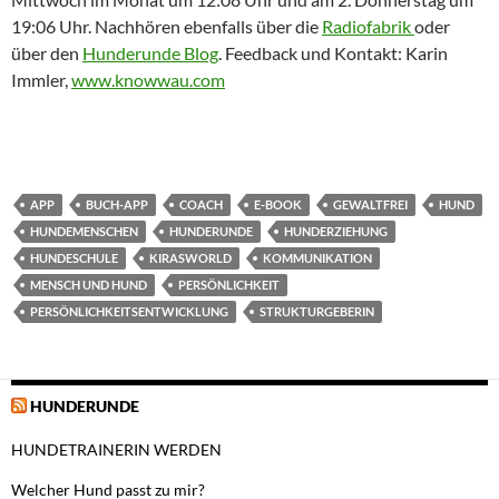
19:06 Uhr. Nachhören ebenfalls über die
Radiofabrik
oder
über den
Hunderunde Blog
. Feedback und Kontakt: Karin
Immler,
www.knowwau.com
APP
BUCH-APP
COACH
E-BOOK
GEWALTFREI
HUND
HUNDEMENSCHEN
HUNDERUNDE
HUNDERZIEHUNG
HUNDESCHULE
KIRASWORLD
KOMMUNIKATION
MENSCH UND HUND
PERSÖNLICHKEIT
PERSÖNLICHKEITSENTWICKLUNG
STRUKTURGEBERIN
HUNDERUNDE
HUNDETRAINERIN WERDEN
Welcher Hund passt zu mir?