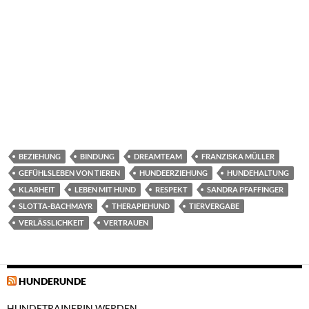
BEZIEHUNG
BINDUNG
DREAMTEAM
FRANZISKA MÜLLER
GEFÜHLSLEBEN VON TIEREN
HUNDEERZIEHUNG
HUNDEHALTUNG
KLARHEIT
LEBEN MIT HUND
RESPEKT
SANDRA PFAFFINGER
SLOTTA-BACHMAYR
THERAPIEHUND
TIERVERGABE
VERLÄSSLICHKEIT
VERTRAUEN
HUNDERUNDE
HUNDETRAINERIN WERDEN