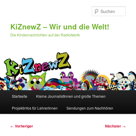
Zum
primären
Such
Inhalt
springen
KiZnewZ – Wir und die Welt!
Die Kindernachrichten auf der Radiofabrik
Hauptmenü
Startseite
Kleine JournalistInnen und große Themen
Projektinfos für LehrerInnen
Sendungen zum Nachhören
Beitragsnavigation
←
Vorheriger
Nächster
→