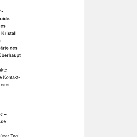
“-
oide,
ges
Kristall
n
ärte des
 überhaupt
akte
e Kontakt-
Wesen
se
–
sse
rüner Tag“