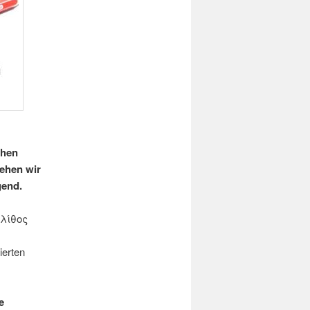
chen
ehen wir
gend.
 λίθος
m
ierten
e