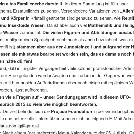
in altes Familienerbe darstellt.
In dieser Sammlung ist für unser
hema Erstaunliches zu sehen. Verschiedene Variationen von
„Alien
 und Körper
in Kristall! gearbeitet sind genauso zu sehen, wie
Reptil
und Insektoide Wesen
. Da ist aber auch viel
Mathematik und Heili
e-Wissen
verarbeitet.
Die vielen Figuren und Abbildungen aus/auf 
ird im allgemeinen Sprachgebrauch auch als Jade bezeichnet, was ei
iff ist)
stammen aber aus der Jungsteinzeit und aufgrund der H
ssen sie mit etwas bearbeitet worden sein, das es damals noch
en hätte dürfen!
d, daß in jüngster Vergangenheit viele solcher prähistorischer Artef
uf der Erde gefunden wurden/werden und zudem in der Gegenwart viel
en mit humanoiden Außerirdischen aber auch einige mit reptiloiden 
werden, lässt aufhorchen.
 viele Fragen auf – unser Sendungsgast wird in diesem UFO-
räch 2015 so viele wie möglich beantworten.
:
Derzeit befindet sich die
Projade Foundation
in der Gründungpha
rte und potenzielle Unterstützer können sich an folgende E-Mail-Adre
claus.gomig@gmx.at
:
Nach einem (der mehreren) Maya-Kalender wird der 25. Juli als „G