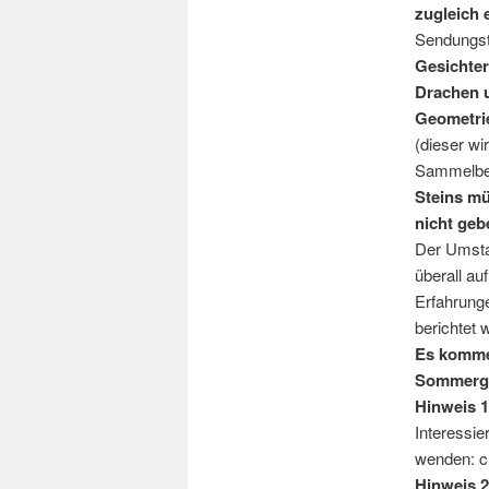
zugleich e
Sendungst
Gesichter
Drachen 
Geometri
(dieser w
Sammelbegr
Steins mü
nicht geb
Der Umstan
überall a
Erfahrung
berichtet 
Es kommen
Sommergsp
Hinweis 1
Interessie
wenden: 
Hinweis 2