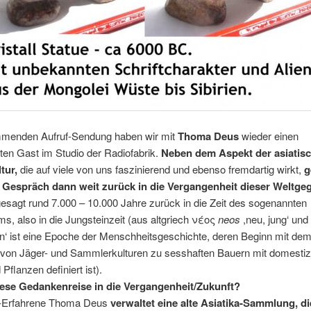
mmenden Aufruf-Sendung haben wir mit
Thoma Deus
wieder einen
ten Gast im Studio der Radiofabrik.
Neben dem Aspekt der asiatis
ltur,
die auf viele von uns faszinierend und ebenso fremdartig wirkt,
g
 Gespräch dann weit zurück in die Vergangenheit dieser Weltge
sagt rund 7.000 – 10.000 Jahre zurück in die Zeit des sogenannten
ms, also in die Jungsteinzeit (aus altgriech νέος
neos
,neu, jung‘ und
n‘ ist eine Epoche der Menschheitsgeschichte, deren Beginn mit de
von Jäger- und Sammlerkulturen zu sesshaften Bauern mit domestiz
Pflanzen definiert ist).
se Gedankenreise in die Vergangenheit/Zukunft?
-Erfahrene Thoma Deus
verwaltet eine alte Asiatika-Sammlung, di