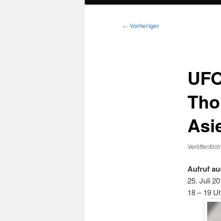
Beitragsnavigation
←
Vorheriger
UFO
Tho
Asi
Veröffentlic
Aufruf a
25. Juli 2
18 – 19 Uh