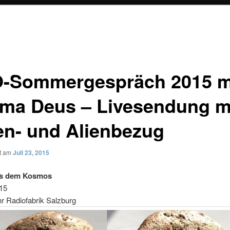
-Sommergespräch 2015 m
ma Deus – Livesendung m
en- und Alienbezug
ht am
Juli 23, 2015
us dem Kosmos
015
r Radiofabrik Salzburg