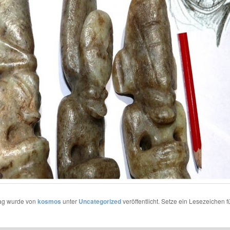
rag wurde von
kosmos
unter
Uncategorized
veröffentlicht. Setze ein Lesezeichen f