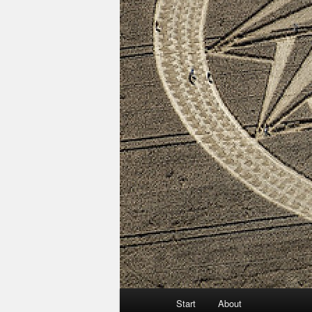
Hauptmenü
Start
About