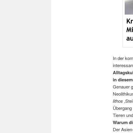
In der ko
interessan
Alltagsku
in diesem
Genauer ge
Neolithiku
lithos
,Stei
Übergang 
Tieren und 
Warum die
Der Asien