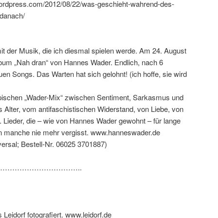
ordpress.com/2012/08/22/was-geschieht-wahrend-des-
danach/
 mit der Musik, die ich diesmal spielen werde. Am 24. August
lbum „Nah dran“ von Hannes Wader. Endlich, nach 6
en Songs. Das Warten hat sich gelohnt! (ich hoffe, sie wird
typischen „Wader-Mix“ zwischen Sentiment, Sarkasmus und
s Alter, vom antifaschistischen Widerstand, von Liebe, von
 Lieder, die – wie von Hannes Wader gewohnt – für lange
an manche nie mehr vergisst. www.hanneswader.de
ersal; Bestell-Nr. 06025 3701887)
…………………………..
Leidorf fotografiert. www.leidorf.de