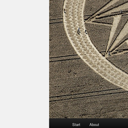
Hauptmenü
Start
About