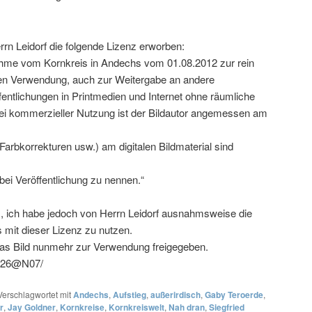
rn Leidorf die folgende Lizenz erworben:
ahme vom Kornkreis in Andechs vom 01.08.2012 zur rein
len Verwendung, auch zur Weitergabe an andere
ffentlichungen in Printmedien und Internet ohne räumliche
Bei kommerzieller Nutzung ist der Bildautor angemessen am
arbkorrekturen usw.) am digitalen Bildmaterial sind
bei Veröffentlichung zu nennen.“
), ich habe jedoch von Herrn Leidorf ausnahmsweise die
s mit dieser Lizenz zu nutzen.
das Bild nunmehr zur Verwendung freigegeben.
2426@N07/
Verschlagwortet mit
Andechs
,
Aufstieg
,
außerirdisch
,
Gaby Teroerde
,
r
,
Jay Goldner
,
Kornkreise
,
Kornkreiswelt
,
Nah dran
,
Siegfried