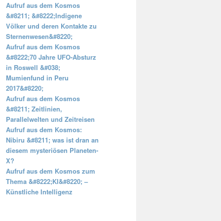
Aufruf aus dem Kosmos
&#8211; &#8222;Indigene
Völker und deren Kontakte zu
Sternenwesen&#8220;
Aufruf aus dem Kosmos
&#8222;70 Jahre UFO-Absturz
in Roswell &#038;
Mumienfund in Peru
2017&#8220;
Aufruf aus dem Kosmos
&#8211; Zeitlinien,
Parallelwelten und Zeitreisen
Aufruf aus dem Kosmos:
Nibiru &#8211; was ist dran an
diesem mysteriösen Planeten-
X?
Aufruf aus dem Kosmos zum
Thema &#8222;KI&#8220; –
Künstliche Intelligenz