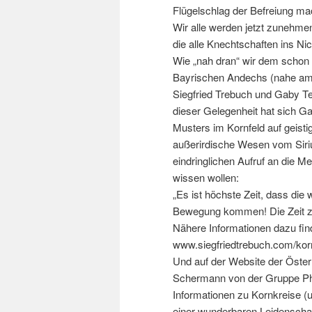
Flügelschlag der Befreiung ma
Wir alle werden jetzt zunehm
die alle Knechtschaften ins Ni
Wie „nah dran“ wir dem schon s
Bayrischen Andechs (nahe am S
Siegfried Trebuch und Gaby Te
dieser Gelegenheit hat sich 
Musters im Kornfeld auf geis
außerirdische Wesen vom Siriu
eindringlichen Aufruf an die 
wissen wollen:
„Es ist höchste Zeit, dass di
Bewegung kommen! Die Zeit zu 
Nähere Informationen dazu finde
www.siegfriedtrebuch.com/korn
Und auf der Website der Öste
Schermann von der Gruppe Phoe
Informationen zu Kornkreise (
einer wunderbaren Leidenschaft