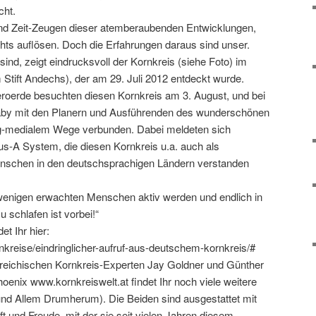
cht.
end Zeit-Zeugen dieser atemberaubenden Entwicklungen,
chts auflösen. Doch die Erfahrungen daraus sind unser.
ind, zeigt eindrucksvoll der Kornkreis (siehe Foto) im
tift Andechs), der am 29. Juli 2012 entdeckt wurde.
roerde besuchten diesen Kornkreis am 3. August, und bei
Gaby mit den Planern und Ausführenden des wunderschönen
tig-medialem Wege verbunden. Dabei meldeten sich
s-A System, die diesen Kornkreis u.a. auch als
Menschen in den deutschsprachigen Ländern verstanden
e wenigen erwachten Menschen aktiv werden und endlich in
schlafen ist vorbei!“
t Ihr hier:
kreise/eindringlicher-aufruf-aus-deutschem-kornkreis/#
rreichischen Kornkreis-Experten Jay Goldner und Günther
nix www.kornkreiswelt.at findet Ihr noch viele weitere
und Allem Drumherum). Die Beiden sind ausgestattet mit
 und Freude, mit der sie seit vielen Jahren diesem