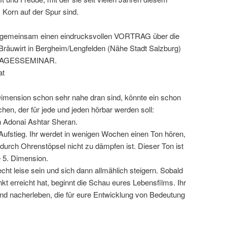
m Korn auf der Spur sind.
n gemeinsam einen eindrucksvollen VORTRAG über die
Bräuwirt in Bergheim/Lengfelden (Nähe Stadt Salzburg)
in TAGESSEMINAR.
at
 Dimension schon sehr nahe dran sind, könnte ein schon
chen, der für jede und jeden hörbar werden soll:
on Adonai Ashtar Sheran.
Aufstieg. Ihr werdet in wenigen Wochen einen Ton hören,
 durch Ohrenstöpsel nicht zu dämpfen ist. Dieser Ton ist
e 5. Dimension.
cht leise sein und sich dann allmählich steigern. Sobald
t erreicht hat, beginnt die Schau eures Lebensfilms. Ihr
und nacherleben, die für eure Entwicklung von Bedeutung