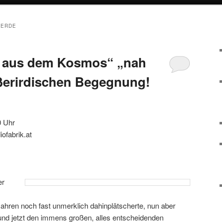
OERDE
f aus dem Kosmos“ „nah
ßerirdischen Begegnung!
0 Uhr
ofabrik.at
er
ahren noch fast unmerklich dahinplätscherte, nun aber
nd jetzt den immens großen, alles entscheidenden