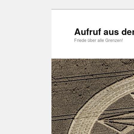
Zum
Zum
primären
sekundären
Inhalt
Inhalt
Aufruf aus d
springen
springen
Friede über alle Grenzen!