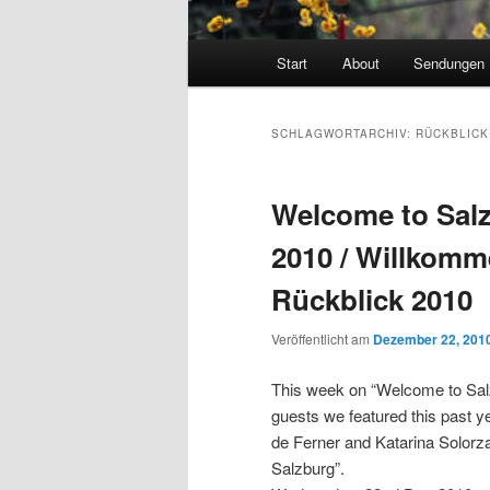
Hauptmenü
Start
About
Sendungen 
SCHLAGWORTARCHIV:
RÜCKBLICK
Welcome to Salz
2010 / Willkomm
Rückblick 2010
Veröffentlicht am
Dezember 22, 201
This week on “Welcome to Salz
guests we featured this past y
de Ferner and Katarina Solorza
Salzburg”.