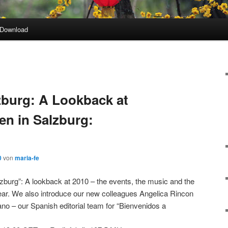
Download
burg: A Lookback at
en in Salzburg:
0
von
maria-fe
burg”: A lookback at 2010 – the events, the music and the
ear. We also introduce our new colleagues Angelica Rincon
no – our Spanish editorial team for “Bienvenidos a