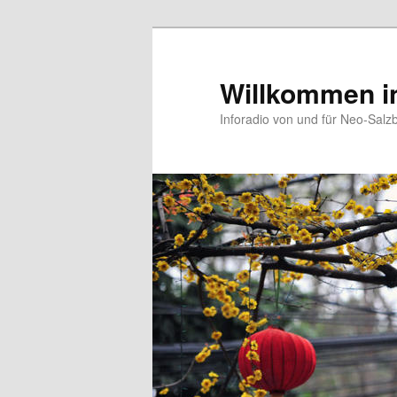
Zum
Zum
primären
sekundären
Inhalt
Inhalt
Willkommen i
springen
springen
Inforadio von und für Neo-Salz