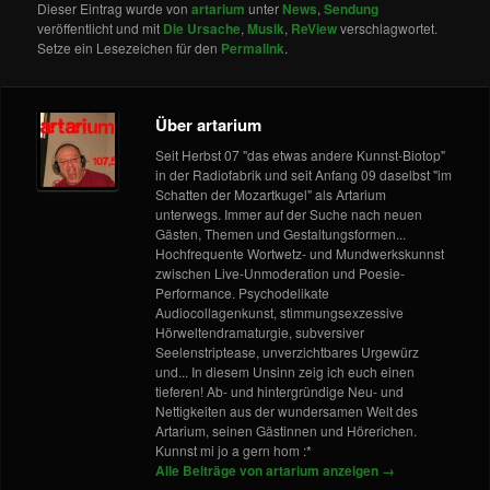
Dieser Eintrag wurde von
artarium
unter
News
,
Sendung
veröffentlicht und mit
Die Ursache
,
Musik
,
ReView
verschlagwortet.
Setze ein Lesezeichen für den
Permalink
.
Über artarium
Seit Herbst 07 "das etwas andere Kunnst-Biotop"
in der Radiofabrik und seit Anfang 09 daselbst "im
Schatten der Mozartkugel" als Artarium
unterwegs. Immer auf der Suche nach neuen
Gästen, Themen und Gestaltungsformen...
Hochfrequente Wortwetz- und Mundwerkskunnst
zwischen Live-Unmoderation und Poesie-
Performance. Psychodelikate
Audiocollagenkunst, stimmungsexzessive
Hörweltendramaturgie, subversiver
Seelenstriptease, unverzichtbares Urgewürz
und... In diesem Unsinn zeig ich euch einen
tieferen! Ab- und hintergründige Neu- und
Nettigkeiten aus der wundersamen Welt des
Artarium, seinen Gästinnen und Hörerichen.
Kunnst mi jo a gern hom :*
Alle Beiträge von artarium anzeigen
→