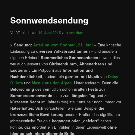
Sonnwendsendung
Veröffentlicht am
19. Juni 2015
von
artarium
> Sendung:
Artarium vom Sonntag, 21. Juni
– Eine kritische
Einlassung zu
diversen Volksbrauchtümern
– und unserem
eigenen Erleben!
Sommerliches Sonnenanbeten
sowohl dies-
wie auch jenseits von
Christendumm, Ahnenerbsen und
Esoterroir
. Ein Potpourri aus
Information und
Nachdenklichkeit
, zudem fein
garniert mit Musik
von
Daisy
O’Hara
und
Mystik aus den Alpen
. Unter anderem. Denn
die
Beforschung
des vermutlich schon
uralten Fests zur
Sommersonnenwende
(also zum
längsten Tag
und zur
kürzesten Nacht
im Jahreskreis) stellt uns halt noch immer vor
Rätselhaftes:
Sich vorzustellen, wie zum Beispiel
die
bronzezeitliche Bevölkerung
unserer Breiten das signifikante
jahreszeitliche Ereignis
begangen oder „gefeiert“
haben
könnte, das erfordert ein Einfühlen in deren Lebenswelt
ohne
ideologisch interpretierende Brille
.