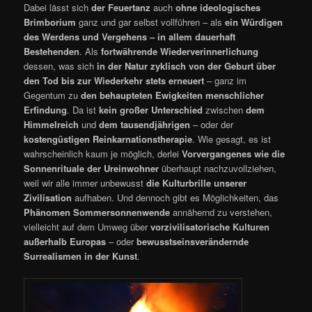
Dabei lässt sich
der Feuertanz
auch
ohne ideologisches
Brimborium
ganz und gar selbst vollführen – als
ein Würdigen
des Werdens und Vergehens – in allem dauerhaft
Bestehenden
. Als
fortwährende Wiederverinnerlichung
dessen, was sich
in der Natur zyklisch von der Geburt über
den Tod bis zur Wiederkehr stets erneuert
– ganz im
Gegentum zu
den behaupteten Ewigkeiten menschlicher
Erfindung
. Da ist
kein großer Unterschied
zwischen
dem
Himmelreich
und
dem tausendjährigen
– oder der
kostengüstigen Reinkarnationstherapie
. Wie gesagt, es ist
wahrscheinlich kaum je möglich, derlei
Vorvergangenes wie die
Sonnenrituale der Ureinwohner
überhaupt nachzuvollziehen,
weil wir alle immer unbewusst
die Kulturbrille unserer
Zivilisation
aufhaben. Und dennoch gibt es Möglichkeiten, das
Phänomen Sommersonnenwende
annähernd zu verstehen,
vielleicht auf dem Umweg über
vorzivilisatorische Kulturen
außerhalb Europas
– oder
bewusstseinsverändernde
Surrealismen in der Kunst
.