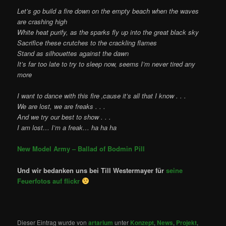
Let’s go build a fire down on the empty beach when the waves
are crashing high
White heat purify, as the sparks fly up into the great black sky
Sacrifice these crutches to the crackling flames
Stand as silhouettes against the dawn
It’s far too late to try to sleep now, seems I’m never tired any
more
I want to dance with this fire ‚cause it’s all that I know . . .
We are lost, we are freaks . . .
And we try our best to show . . .
I am lost… I’m a freak… ha ha ha
New Model Army – Ballad of Bodmin Pill
Und wir bedanken uns bei Till Westermayer für
seine
Feuerfotos auf flickr
Dieser Eintrag wurde von
artarium
unter
Konzept
,
News
,
Projekt
,