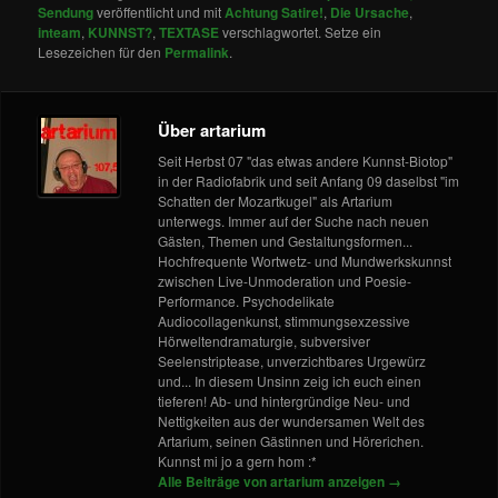
Sendung
veröffentlicht und mit
Achtung Satire!
,
Die Ursache
,
inteam
,
KUNNST?
,
TEXTASE
verschlagwortet. Setze ein
Lesezeichen für den
Permalink
.
Über artarium
Seit Herbst 07 "das etwas andere Kunnst-Biotop"
in der Radiofabrik und seit Anfang 09 daselbst "im
Schatten der Mozartkugel" als Artarium
unterwegs. Immer auf der Suche nach neuen
Gästen, Themen und Gestaltungsformen...
Hochfrequente Wortwetz- und Mundwerkskunnst
zwischen Live-Unmoderation und Poesie-
Performance. Psychodelikate
Audiocollagenkunst, stimmungsexzessive
Hörweltendramaturgie, subversiver
Seelenstriptease, unverzichtbares Urgewürz
und... In diesem Unsinn zeig ich euch einen
tieferen! Ab- und hintergründige Neu- und
Nettigkeiten aus der wundersamen Welt des
Artarium, seinen Gästinnen und Hörerichen.
Kunnst mi jo a gern hom :*
Alle Beiträge von artarium anzeigen
→