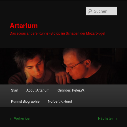
Zum
primären
Such
Inhalt
springen
Artarium
Das etwas andere Kunnst-Biotop im Schatten der Mozartkugel
Hauptmenü
Start
About Artarium
Gründer: Peter.W.
Kunnst Biographie
Norbert K.Hund
Beitragsnavigation
←
Vorheriger
Nächster
→