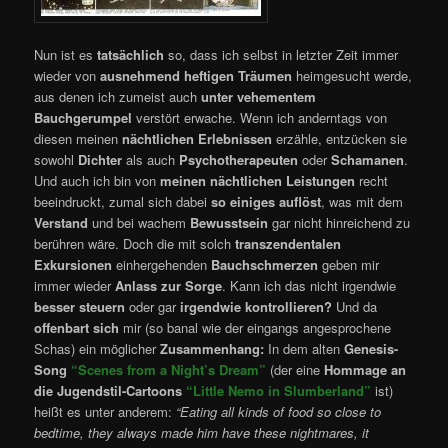
Nun ist es
tatsächlich
so, dass ich selbst in letzter Zeit immer
wieder von
ausnehmend heftigen Träumen
heimgesucht werde,
aus denen ich zumeist auch
unter vehementem
Bauchgerumpel
verstört erwache. Wenn ich anderntags von
diesen meinen
nächtlichen Erlebnissen
erzähle, entzücken sie
sowohl
Dichter
als auch
Psychotherapeuten
oder
Schamanen
.
Und auch ich bin von
meinen nächtlichen Leistungen
recht
beeindruckt, zumal sich dabei
so einiges auflöst
, was mit dem
Verstand
und bei wachem
Bewusstsein
gar nicht hinreichend zu
berühren wäre. Doch die mit solch
transzendentalen
Exkursionen
einhergehenden
Bauchschmerzen
geben mir
immer wieder
Anlass zur Sorge
. Kann ich das nicht irgendwie
besser steuern
oder gar
irgendwie kontrollieren?
Und da
offenbart sich
mir (so banal wie der eingangs angesprochene
Schas) ein möglicher
Zusammenhang:
In dem alten
Genesis-
Song
“Scenes from a Night’s Dream”
(der eine
Hommage an
die Jugendstil-Cartoons
“Little Nemo in Slumberland”
ist)
heißt es unter anderem:
“Eating all kinds of food so close to
bedtime, they always made him have these nightmares, it