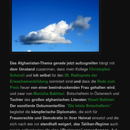
Das Afghanistan-Thema gerade jetzt aufzugreifen
hängt mit
dem Umstand
zusammen, dass mein Kollege
Christopher
Schmall
und
ich selbst
für den
28. Radiopreis der
Erwachsenenbildung
nominiert sind
und
dass die
Rede zum
Preis
heuer
von einer beeindruckenden Frau gehalten wird
,
und zwar von
Manizha Bakhtari
,
Botschafterin in Österreich und
Tochter
des
großen
afghanischen Literaten
Wasef Bakhtari
.
Der exzellente Dokumentarfilm
“Die letzte Botschafterin”
begleitet die
kämpferische Diplomatin
, die sich für
Frauenrechte und Demokratie in ihrer Heimat
einsetzt und die
sich nach wie vor
standhaft weigert
,
das Taliban-Regime
auch
nur im entferntesten
als eine
“Regierung”
anzuerkennen
. Auf