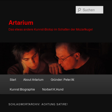
Zum
Zum
primären
sekundären
Such
Inhalt
Inhalt
springen
springen
Artarium
Das etwas andere Kunnst-Biotop im Schatten der Mozartkugel
Hauptmenü
Start
About Artarium
Gründer: Peter.W.
Kunnst Biographie
Norbert K.Hund
SCHLAGWORTARCHIV:
ACHTUNG SATIRE!