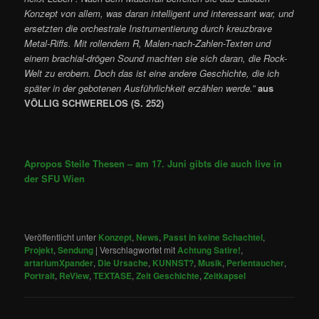
Konzept von allem, was daran intelligent und interessant war, und
ersetzten die orchestrale Instrumentierung durch kreuzbrave
Metal-Riffs. Mit rollendem R, Malen-nach-Zahlen-Texten und
einem brachial-drögen Sound machten sie sich daran, die Rock-
Welt zu erobern. Doch das ist eine andere Geschichte, die ich
später in der gebotenen Ausführlichkeit erzählen werde.”
aus
VÖLLIG SCHWERELOS (S. 252)
Apropos Steile Thesen – am 17. Juni gibts die auch live in
der SFU Wien
Veröffentlicht unter
Konzept
,
News
,
Passt in keine Schachtel
,
Projekt
,
Sendung
|
Verschlagwortet mit
Achtung Satire!
,
artariumXpander
,
Die Ursache
,
KUNNST?
,
Musik
,
Perlentaucher
,
Portrait
,
ReView
,
TEXTASE
,
Zeit Geschichte
,
Zeitkapsel