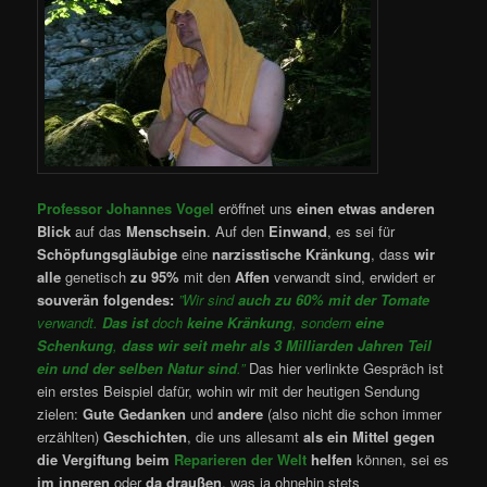
Professor Johannes Vogel
eröffnet uns
einen etwas anderen
Blick
auf das
Menschsein
. Auf den
Einwand
, es sei für
Schöpfungsgläubige
eine
narzisstische Kränkung
, dass
wir
alle
genetisch
zu 95%
mit den
Affen
verwandt sind, erwidert er
souverän
folgendes:
”Wir sind
auch zu 60%
mit der Tomate
verwandt.
Das ist
doch
keine Kränkung
, sondern
eine
Schenkung
,
dass wir seit mehr als 3 Milliarden Jahren Teil
ein und der selben Natur
sind
.”
Das hier verlinkte Gespräch ist
ein erstes Beispiel dafür, wohin wir mit der heutigen Sendung
zielen:
Gute Gedanken
und
andere
(also nicht die schon immer
erzählten)
Geschichten
, die uns allesamt
als ein Mittel gegen
die Vergiftung beim
Reparieren der Welt
helfen
können, sei es
im inneren
oder
da draußen
, was ja ohnehin stets