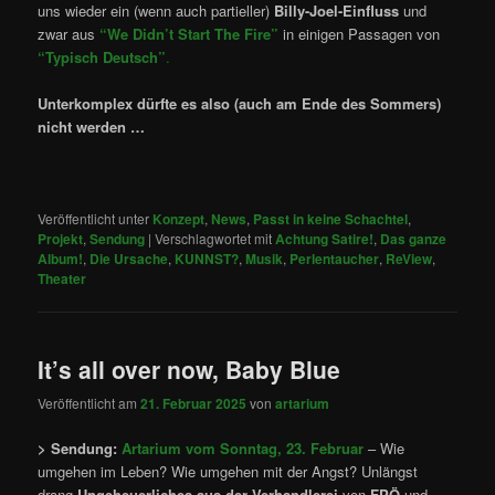
uns wieder ein (wenn auch partieller)
Billy-Joel-Einfluss
und
zwar aus
“We Didn’t Start The Fire”
in einigen Passagen von
“Typisch Deutsch”
.
Unterkomplex dürfte es also (auch am Ende des Sommers)
nicht werden …
Veröffentlicht unter
Konzept
,
News
,
Passt in keine Schachtel
,
Projekt
,
Sendung
|
Verschlagwortet mit
Achtung Satire!
,
Das ganze
Album!
,
Die Ursache
,
KUNNST?
,
Musik
,
Perlentaucher
,
ReView
,
Theater
It’s all over now, Baby Blue
Veröffentlicht am
21. Februar 2025
von
artarium
> Sendung:
Artarium vom Sonntag, 23. Februar
– Wie
umgehen im Leben? Wie umgehen mit der Angst? Unlängst
drang
Ungeheuerliches aus der Verhandlerei
von
FPÖ
und