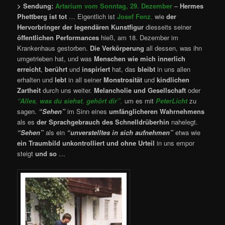
> Sendung:
Artarium vom Sonntag, 29. Dezember
–
Hermes
Phettberg ist tot
… Eigentlich ist
Josef Fenz
,
wie
der
Hervorbringer der legendären Kunstfigur
diesseits seiner
öffentlichen Performances
hieß, am 18. Dezember im
Krankenhaus gestorben.
Die Verkörperung
all dessen, was ihn
umgetrieben hat, und was
Menschen wie mich
innerlich
erreicht
,
berührt
und
inspiriert
hat, das
bleibt
in uns allen
erhalten und
lebt
in all seiner
Monstrosität
und
kindlichen
Zartheit
durch uns weiter.
Melancholie und Gesellschaft
oder
“Alles
,
was du siehst
,
gehört dir”
,
um es mit
PeterLicht
zu
sagen.
“Sehen”
im Sinn eines
umfänglicheren Wahrnehmens
als es
der Sprachgebrauch des Schnelldrüberhin
nahelegt.
“Sehen”
als ein
“unverstelltes in sich aufnehmen”
etwa wie
ein Traumbild unkontrolliert und ohne Urteil
in uns empor
steigt
und so
…