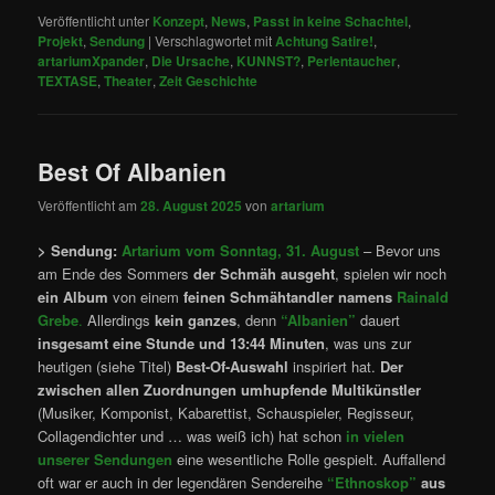
Veröffentlicht unter
Konzept
,
News
,
Passt in keine Schachtel
,
Projekt
,
Sendung
|
Verschlagwortet mit
Achtung Satire!
,
artariumXpander
,
Die Ursache
,
KUNNST?
,
Perlentaucher
,
TEXTASE
,
Theater
,
Zeit Geschichte
Best Of Albanien
Veröffentlicht am
28. August 2025
von
artarium
> Sendung:
Artarium vom Sonntag, 31. August
– Bevor uns
am Ende des Sommers
der Schmäh ausgeht
, spielen wir noch
ein Album
von einem
feinen Schmähtandler namens
Rainald
Grebe
.
Allerdings
kein ganzes
, denn
“Albanien”
dauert
insgesamt eine Stunde und 13:44 Minuten
, was uns zur
heutigen (siehe Titel)
Best-Of-Auswahl
inspiriert hat.
Der
zwischen allen Zuordnungen umhupfende Multikünstler
(Musiker, Komponist, Kabarettist, Schauspieler, Regisseur,
Collagendichter und … was weiß ich) hat schon
in vielen
unserer Sendungen
eine wesentliche Rolle gespielt. Auffallend
oft war er auch in der legendären Sendereihe
“Ethnoskop”
aus