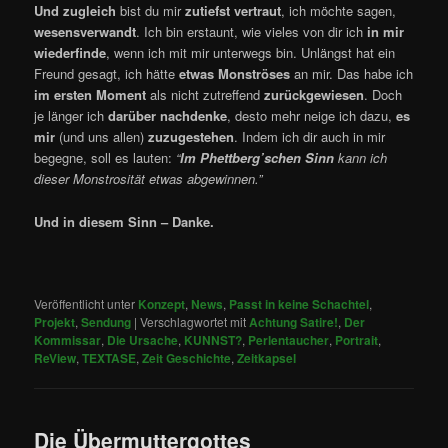
Und zugleich
bist du mir
zutiefst vertraut
, ich möchte sagen,
wesensverwandt
. Ich bin erstaunt, wie vieles von dir ich
in mir
wiederfinde
, wenn ich mit mir unterwegs bin. Unlängst hat ein
Freund gesagt, ich hätte
etwas Monströses
an mir. Das habe ich
im ersten Moment
als nicht zutreffend
zurückgewiesen
. Doch
je länger ich
darüber nachdenke
, desto mehr neige ich dazu,
es
mir
(und uns allen)
zuzugestehen
. Indem ich dir auch in mir
begegne, soll es lauten:
“
Im Phettberg’schen Sinn
kann ich
dieser Monstrosität etwas abgewinnen.”
Und in diesem Sinn – Danke.
Veröffentlicht unter
Konzept
,
News
,
Passt in keine Schachtel
,
Projekt
,
Sendung
|
Verschlagwortet mit
Achtung Satire!
,
Der
Kommissar
,
Die Ursache
,
KUNNST?
,
Perlentaucher
,
Portrait
,
ReView
,
TEXTASE
,
Zeit Geschichte
,
Zeitkapsel
Die Übermuttergottes