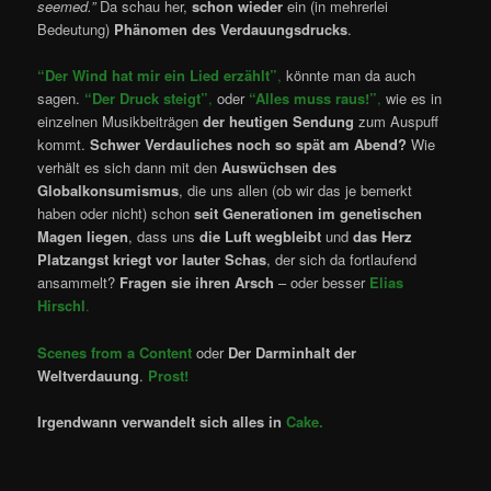
seemed.”
Da schau her,
schon wieder
ein (in mehrerlei
Bedeutung)
Phänomen des Verdauungsdrucks
.
“Der Wind hat mir ein Lied erzählt”
,
könnte man da auch
sagen.
“Der Druck steigt”
,
oder
“Alles muss raus!”
,
wie es in
einzelnen Musikbeiträgen
der heutigen Sendung
zum Auspuff
kommt.
Schwer Verdauliches noch so spät am Abend?
Wie
verhält es sich dann mit den
Auswüchsen des
Globalkonsumismus
, die uns allen (ob wir das je bemerkt
haben oder nicht) schon
seit Generationen im genetischen
Magen liegen
, dass uns
die Luft wegbleibt
und
das Herz
Platzangst kriegt vor lauter Schas
, der sich da fortlaufend
ansammelt?
Fragen sie ihren Arsch
– oder besser
Elias
Hirschl
.
Scenes from a Content
oder
Der Darminhalt der
Weltverdauung
.
Prost!
Irgendwann verwandelt sich alles in
Cake.