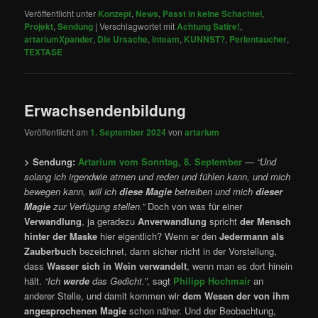
Veröffentlicht unter
Konzept
,
News
,
Passt in keine Schachtel
,
Projekt
,
Sendung
|
Verschlagwortet mit
Achtung Satire!
,
artariumXpander
,
Die Ursache
,
inteam
,
KUNNST?
,
Perlentaucher
,
TEXTASE
Erwachsendenbildung
Veröffentlicht am
1. September 2024
von
artarium
> Sendung:
Artarium vom Sonntag, 8. September
—
“Und
solang ich irgendwie atmen und reden und fühlen kann, und mich
bewegen kann, will ich
diese Magie
betreiben und mich
dieser
Magie
zur Verfügung stellen.”
Doch von was für einer
Verwandlung
, ja geradezu
Anverwandlung
spricht
der Mensch
hinter der Maske
hier eigentlich? Wenn er den
Jedermann als
Zauberbuch
bezeichnet, dann sicher nicht in der Vorstellung,
dass
Wasser sich in Wein verwandelt
, wenn man es dort hinein
hält.
“Ich
werde
das Gedicht.”
, sagt
Philipp Hochmair
an
anderer Stelle, und damit kommen wir
dem Wesen der von ihm
angesprochenen Magie
schon näher. Und der Beobachtung,