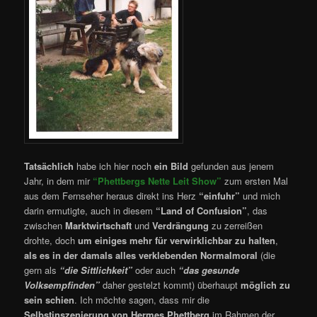
Tatsächlich
habe ich hier noch
ein Bild
gefunden aus jenem
Jahr, in dem mir
“Phettbergs Nette Leit Show”
zum ersten Mal
aus dem Fernseher heraus direkt ins Herz
“einfuhr”
und mich
darin ermutigte, auch in diesem
“Land of Confusion”
, das
zwischen
Marktwirtschaft
und
Verdrängung
zu zerreißen
drohte, doch
um einiges mehr für verwirklichbar zu halten
,
als es in der damals alles verklebenden Normalmoral
(die
gern als
“die Sittlichkeit”
oder auch
“das gesunde
Volksempfinden”
daher gestelzt kommt) überhaupt
möglich zu
sein schien
. Ich möchte sagen, dass mir die
Selbstinszenierung von Hermes Phettberg
im Rahmen der