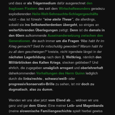
und dass er
als Trägermedium
dafür ausgerechnet
den
fraglosen Fixstern
des seit dem
Wirtschaftswunders
geradezu
explodierenden
Heile-Welt-Sehnsuchts-Schlagergeschäfts
nutzt – das ist fürwahr
“eine steile These”
, die allerdings,
sobald sie
ins Selbstweiterdenken übergeht
, so einiges an
weiterführenden Überlegungen
zeitigt:
Denn
ist die
damals in
den 60ern
aufkommende
Auseinandersetzung
zwischen den
Generationen
,
die auch immer
um die Fragen
“Was habt ihr im
Krieg gemacht? Seid ihr mitschuldig geworden? Warum habt ihr
zu all dem geschwiegen?”
kreiste, nicht irgendwie längst in der
nächsten Lagerbildung
nach dem
2. Weltkrieg
, nämlich
den
Militärblöcken des Kalten Kriegs
, stecken geblieben? Und
ehrlich, die zugegeben
unsäglich arrogant
und
oberlehrerhaft
daherkommenden
Vorhaltungen des Herrn Quinn
lediglich
durch die
links/rechts
-,
schwarz/weiß-
oder
progressiv/konservativ-Brille
zu sehen, ist mir
doch zu
dogmatisch
,
also zu dumm
.
Wenden wir uns aber jetzt
vom Elend ab
… widmen wir uns
ganz und gar
dem Glanz:
Eine meiner
Leib- und Magenbands
(meine
slowenische Familiengeschichte
spielt hierbei gewiss