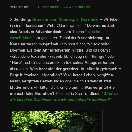
Veröffentlicht am
1. Dezember 2024
von
artarium
> Sendung:
Artarium vom Sonntag, 8. Dezember
– Wir leben
in einer
“toxischen”
Welt
. Oder etwa nicht?
Da wird es Zeit
,
eine
Artarium-Adventandacht
zum Thema
“falsche
Geschichten”
zu gestalten. Zumal der
Marienfeiertag im
Konsumrausch
beispielhaft versinnbildlicht, wie
toxische
Dogmen
aus dem
Altherrenverein Kirche
und das damit
verbundene
toxische Frauenbild
, ich sag nur
“Heilige”
oder
“Hure”
, scheinbar unbemerkt in
toxisches Alltagsverhalten
übergehen.
Was bedeutet der
geradezu inflationär gebrauchte
Begriff “toxisch”
eigentlich?
Vergiftetes Leben
,
vergiftete
Natur
,
vergiftete Beziehungen
oder gleich
Rattengift statt
Muttermilch
, wir bitten dich, erhöre uns …
Was vergiftet die
menschliche Evolution?
Eine heiße Spur ist
diese:
“Sind es
die falschen Gesichten
,
die wir uns kollektiv erzählen?”