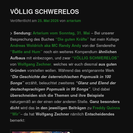
VÖLLIG SCHWERELOS
Veröffentlicht am
25. Mai 2026
von
artarium
> Sendung:
Artarium vom Sonntag, 31. Mai
– Bei unserer
Besprechung des Buches
“Die guten Kräfte”
hat mein Kollege
Andreas Woldrich aka MC Randy Andy
von der Sendereihe
“Battle and Hum”
noch ein weiteres Kompendium
ähnlichen
Aufbaus
mit einbezogen, und zwar
“VÖLLIG SCHWERELOS”
von
Wolfgang Zechner
,
welches wir euch diesmal
aus guten
Gründen
vorstellen wollen. Während das erstgenannte Werk
“Die Geschichte der österreichischen Popmusik in 100
Songs”
erzählt, beleuchtet zweiteres
“Glanz und Elend der
deutschsprachigen Popmusik in 99 Songs”
. Und dabei
überschneiden sich die Themen und ihre Beispiele
naturgemäß an der einen oder anderen Stelle.
Ganz besonders
dicht
wird das
in den jeweiligen Beiträgen
zu
Freddy Quinns
“Wir”
– da hat
Wolfgang Zechner
nämlich
Entscheidendes
bemerkt: