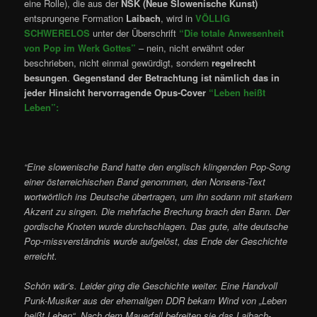
eine Rolle), die aus der
NSK (Neue Slowenische Kunst)
entsprungene Formation
Laibach
, wird in
VÖLLIG
SCHWERELOS
unter der Überschrift
“Die totale Anwesenheit
von Pop im Werk Gottes”
– nein, nicht erwähnt oder
beschrieben, nicht einmal gewürdigt, sondern
regelrecht
besungen
.
Gegenstand der Betrachtung ist nämlich das in
jeder Hinsicht hervorragende Opus-Cover
“Leben heißt
Leben”:
“Eine slowenische Band hatte den englisch klingenden Pop-Song
einer österreichischen Band genommen, den Nonsens-Text
wortwörtlich ins Deutsche übertragen, um ihn sodann mit starkem
Akzent zu singen. Die mehrfache Brechung brach den Bann. Der
gordische Knoten wurde durchschlagen. Das gute, alte deutsche
Pop-missverständnis wurde aufgelöst, das Ende der Geschichte
erreicht.
Schön wär’s. Leider ging die Geschichte weiter. Eine Handvoll
Punk-Musiker aus der ehemaligen DDR bekam Wind von „Leben
heißt Leben“. Nach dem Mauerfall befreiten sie das Laibach-