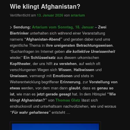
Wie klingt Afghanistan?
Veröffentlicht am
13. Januar 2026
von
artarium
> Sendung:
Artarium vom Sonntag, 18. Januar
–
Zwei
Biertrinker
unterhalten sich während einer Veranstaltung
namens
“Afghanistan-Abend”
und geraten dabei rund ums
eigentliche Thema in
ihre ureigensten Betrachtungsweisen
.
“Suchanfragen im Internet geben
die kollektive Unwissenheit
wieder.”
Ein Schlüsselsatz
aus diesem urkomischen
Kopftheater
, der uns hilft
zu verstehen
, auf welch oft
verschlungenen Wegen sich
Wissen
,
Halbwissen
und
Unwissen
, vermengt mit
Emotionen
und stets in
Weiterentwicklung begriffener
Erinnerung
, zur
Vorstellung von
etwas
werden, von dem man dann
glaubt
, dass es
genau so
ist
, wie man es
jetzt gerade gesagt
hat. In dem Hörspiel
“Wie
klingt Afghanistan?”
von
Thomas Glatz
lässt sich
eindrucksvoll und unterhaltsam nachvollziehen, wie und woraus
“Für wahr gehaltenes”
entsteht …