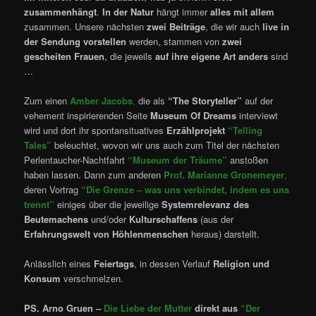
zusammenhängt
.
In der Natur
hängt immer
alles mit allem
zusammen. Unsere nächsten
zwei Beiträge
, die wir auch
live in
der Sendung vorstellen
werden, stammen von
zwei
gescheiten Frauen
, die jeweils
auf ihre eigene Art anders
sind
…
Zum einen
Amber Jacobs
,
die als
“The Storyteller”
auf der
vehement inspirierenden Seite
Museum Of Dreams
interviewt
wird und dort ihr spontansituatives
Erzählprojekt
“Telling
Tales”
beleuchtet, wovon wir uns auch zum Titel der nächsten
Perlentaucher-Nachtfahrt
“Museum der Träume”
anstoßen
haben lassen. Dann zum anderen
Prof. Marianne Gronemeyer
,
deren Vortrag
“Die Grenze – was uns verbindet, indem es uns
trennt”
einiges über die jeweilige
Systemrelevanz des
Beutemachens
und/oder
Kulturschaffens
(aus der
Erfahrungswelt von Höhlenmenschen
heraus) darstellt.
Anlässlich eines
Feiertags
, in dessen Verlauf
Religion und
Konsum
verschmelzen.
PS. Arno Gruen –
Die Liebe der Mutter
direkt aus
“Der