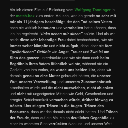
Als ich diesen Film auf Einladung vom
Wolfgang Tonninger
in
der
match.box
zum ersten Mal sah, war ich gerade
so sehr mit
mir als 11-jährigem beschäftigt
, der
den Tod seines Vaters
noch nie wirklich
betrauern
und
verarbeiten
hatte können, dass
ich ihn regelrecht
“links neben mir sitzen”
spürte. Und als wir
beide
diese sehr lebendige Frau
dabei beobachteten, wie sie
immer weiter kämpfte
und
nicht aufgab
, dabei aber nie
ihre
“gefährlichen” Gefühle
wie
Angst
,
Trauer
und
Zweifel am
Sinn des ganzen
unterdrückte und wie sie dann noch
beim
Begräbnis ihres Vaters öffentlich weinte
, während sie ein
Gedicht von ihm vorlas,
da wurde uns beiden klar
, dass wir
damals
genau so eine Mutter
gebraucht hätten, die
unserer
Wut
,
unserer Verzweiflung
und
unserem Zusammenbruch
standhalten würde und die
nicht ausweichen
,
nicht ablenken
und
nicht
mit ungeeigneten Mitteln wie Geld, Geschenken und
erregter Betriebsamkeit
versuchen würde
,
drüber hinweg zu
trösten
.
Uns stiegen Tränen in die Augen
.
Tränen des
Bedauerns
, dass wir das damals nicht erlebt hatten. Und
Tränen
der Freude
, dass auf ein Mal ein so
deutliches
Gegenbild
zu
einer im wahrsten Sinn
verrückten
(von uns und unserer Welt