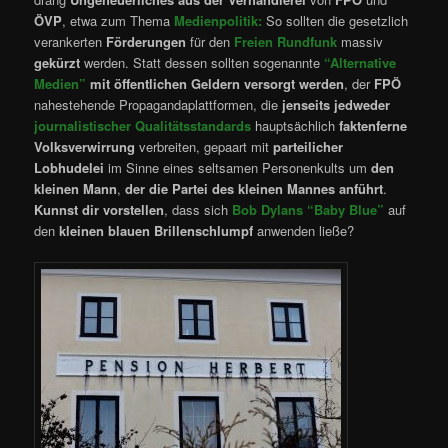
ÖVP
, etwa zum Thema
Medienpolitik:
So sollten die gesetzlich
verankerten
Förderungen
für den
Freien Rundfunk
massiv
gekürzt
werden. Statt dessen sollten sogenannte
“Alternative
Medien”
mit öffentlichen Geldern versorgt werden
, der
FPÖ
nahestehende Propagandaplattformen, die
jenseits jedweder
journalistischer Qualitätsstandards
hauptsächlich
faktenferne
Volksverwirrung
verbreiten, gepaart mit
parteilicher
Lobhudelei
im Sinne eines seltsamen Personenkults um
den
kleinen Mann
,
der die Partei des kleinen Mannes anführt
.
Kunnst dir vorstellen
, dass sich
Bob Dylans “Baby Blue”
auf
den
kleinen blauen Brillenschlumpf
anwenden ließe?