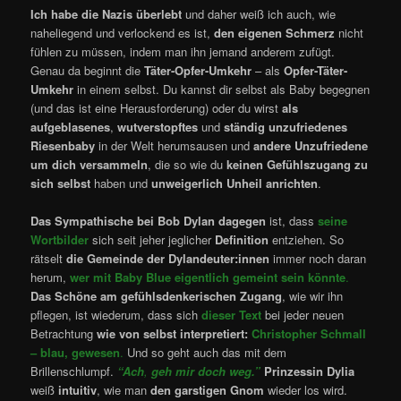
Ich habe die Nazis überlebt
und daher weiß ich auch, wie
naheliegend und verlockend es ist,
den eigenen Schmerz
nicht
fühlen zu müssen, indem man ihn jemand anderem zufügt.
Genau da beginnt die
Täter-Opfer-Umkehr
– als
Opfer-Täter-
Umkehr
in einem selbst. Du kannst dir selbst als Baby begegnen
(und das ist eine Herausforderung) oder du wirst
als
aufgeblasenes
,
wutverstopftes
und
ständig unzufriedenes
Riesenbaby
in der Welt herumsausen und
andere Unzufriedene
um dich versammeln
, die so wie du
keinen Gefühlszugang zu
sich selbst
haben und
unweigerlich Unheil anrichten
.
Das Sympathische bei Bob Dylan dagegen
ist, dass
seine
Wortbilder
sich seit jeher jeglicher
Definition
entziehen. So
rätselt
die Gemeinde der Dylandeuter:innen
immer noch daran
herum,
wer mit Baby Blue eigentlich gemeint sein könnte
.
Das Schöne am gefühlsdenkerischen Zugang
, wie wir ihn
pflegen, ist wiederum, dass sich
dieser Text
bei jeder neuen
Betrachtung
wie von selbst interpretiert:
Christopher Schmall
– blau, gewesen
.
Und so geht auch das mit dem
Brillenschlumpf.
“Ach
,
geh mir doch weg.”
Prinzessin Dylia
weiß
intuitiv
, wie man
den garstigen Gnom
wieder los wird.