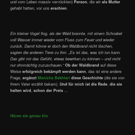
und vom Leben massiv ver-rückten)
Person
, die wir
als Mutter
gehabt hatten, vor uns
erschien
.
Ein kleiner Vogel flog, als der Wald brannte, mit einem Schnabel
voll Wasser immer wieder vom Fluss zum Feuer und wieder
zurück. Damit könne er doch den Waldbrand nicht löschen,
sagten die anderen Tiere zu ihm. „Es ist das, was ich tun kann.
Das gibt mir das Gefühl, etwas bewirken zu können – und nicht
nur ohnmächtig zuzuschauen.“
Ob der Waldbrand
auf diese
Weise
erfolgreich bekämpft werden kann
, das ist eine andere
Frage,
ergänzt
Manizha Bakhtari
diese Geschichte
(die sie von
ihrem Vater erzählt bekam).
Und für mich ist die Rede
,
die sie
halten wird
,
schon der Preis
…
Hören sie genau hin