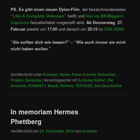
PS. Es gibt einen neuen Dylan-Film
, der bezeichnenderweise
“Like A Complete Unknown”
heißt und
hier im BR-Magazin
Capriccio
herzallerliebst vorgestellt wird.
Ab Donnerstag
,
27.
Februar
jeweils um
17:00
und danach um
20:15
im
DAS KINO
.
“Sie sollten dich wie lassen?” – “Wie auch immer sie mich
nicht haben wollen.”
Veröffentlicht unter
Konzept
,
News
,
Passt in keine Schachtel
,
Projekt
,
Sendung
|
Verschlagwortet mit
Achtung Satire!
,
Die
Ursache
,
KUNNST?
,
Musik
,
ReView
,
TEXTASE
,
Zeit Geschichte
In memoriam Hermes
Phettberg
Veröffentlicht am
24. Dezember 2024
von
artarium