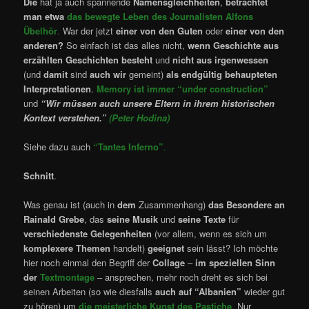
Die
hat ja auch spannende
Namensgleichheiten
,
betrachtet
man etwa
das bewegte Leben des Journalisten Alfons
Übelhör
.
War der jetzt
einer von den Guten
oder
einer von den
anderen?
So einfach ist das alles nicht,
wenn Geschichte aus
erzählten Geschichten besteht
und
nicht aus irgenwessen
(und
damit
sind
auch wir
gemeint)
als endgültig behaupteten
Interpretationen
.
Memory ist immer “under construction”
und
“Wir müssen auch unsere Eltern in ihrem historischen
Kontext verstehen.”
(Peter Hodina)
Siehe dazu auch
“Tantes Inferno”
.
Schnitt
.
Was genau ist (auch in
dem
Zusammenhang)
das Besondere an
Rainald Grebe
, das
seine Musik
und
seine Texte
für
verschiedenste Gelegenheiten
(vor allem, wenn es sich um
komplexere Themen
handelt)
geeignet
sein lässt? Ich möchte
hier noch einmal den Begriff der
Collage
–
im speziellen Sinn
der
Textmontage
– ansprechen, mehr noch dreht es sich bei
seinen Arbeiten (so wie diesfalls
auch auf “Albanien”
wieder gut
zu hören) um
die meisterliche Kunst des Pastiche
.
Nur