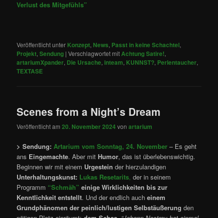
Verlust des Mitgefühls”
Veröffentlicht unter
Konzept
,
News
,
Passt in keine Schachtel
,
Projekt
,
Sendung
|
Verschlagwortet mit
Achtung Satire!
,
artariumXpander
,
Die Ursache
,
inteam
,
KUNNST?
,
Perlentaucher
,
TEXTASE
Scenes from a Night’s Dream
Veröffentlicht am
20. November 2024
von
artarium
> Sendung:
Artarium vom Sonntag, 24. November
– Es geht
ans
Eingemachte
. Aber mit
Humor
, das ist überlebenswichtig.
Beginnen wir mit einem
Urgestein
der hierzulandigen
Unterhaltungskunst:
Lukas Resetarits
,
der in seinem
Programm
“Schmäh”
einige Wirklichkeiten bis zur
Kenntlichkeit entstellt
. Und der endlich auch
einem
Grundphänomen der peinlich/lustigen Selbstäußerung
den
nötigen Platz einräumt:
dem Schas
.
“Johann Nestroy hat einmal