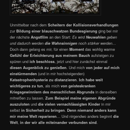
Unmittelbar nach dem
Scheitern der
Kollisionsverhandlungen
zur
Bildung einer blauschwatzen Bundesgierung
ging bei mir
der nächste
Angstfilm
an den Start:
Es wird
Neuwahlen
geben
und dadurch werden
die Wahnsinnigen
noch stärker werden…
Doch dann gelang es mir, für einen
Moment
das wohlig warme
Gefühl der Erleichterung
aus meinem Bauch
aufsteigen zu
spüren und
ich beschloss
, jetzt und hier zunächst einmal
diesen Augenblick zu genießen
. Und mich
von jeder auf mich
einstürmenden
(und in mir hochsteigenden)
Katastrophenhysterie zu distanzieren
.
Ich habe weit
wichtigeres zu tun
, als mich
von geisteskranken
Kriegsgewinnlern
des menschlichen Abgrunds
in denselben
mitreißen zu lassen.
Zum Beispiel meine eigenen Abgründe
auszuloten
und
die vielen vernachlässigten Kinder
in mir
selbst
in Sicherheit zu bringen
.
Denn niemand anders kann
mir meine Welt reparieren
… Und nirgendwo anders beginnt
die
Welt
,
in der wir alle miteinander verbunden sind
.