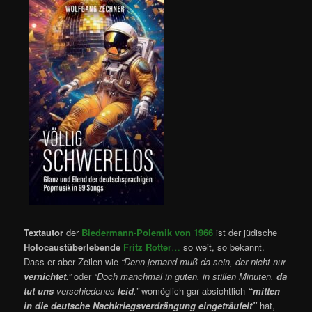
Textautor
der
Biedermann-Polemik von 1966
ist der jüdische
Holocaustüberlebende
Fritz Rotter
…
so weit, so bekannt.
Dass er aber Zeilen wie
“Denn jemand muß da sеin, der nicht nur
vernichtet
.”
oder
“Doch manchmal in guten, in stillen Minuten,
da
tut uns
verschiedenes
leid
.”
womöglich gar absichtlich
“mitten
in die deutsche Nachkriegsverdrängung eingeträufelt”
hat,