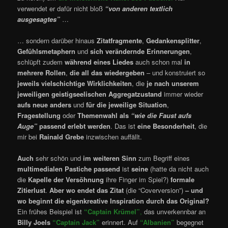
verwendet er dafür nicht bloß
“von anderen textlich
ausgesagtes”
…
… sondern darüber hinaus
Zitatfragmente
,
Gedankensplitter
,
Gefühlsmetaphern
und
sich verändernde Erinnerungen
,
schlüpft zudem
während eines Liedes
auch schon mal
in
mehrere Rollen
,
die all das wiedergeben
– und konstruiert so
jeweils
vielschichtige Wirklichkeiten
, die
je nach unserem
jeweiligen geistigseelischen Aggregatzustand
immer wieder
aufs neue anders
und
für die jeweilige Situation
,
Fragestellung
oder
Themenwahl als
“wie die Faust aufs
Auge”
passend erlebt werden
. Das ist
eine Besonderheit
, die
mir bei
Rainald Grebe
inzwischen auffällt.
Auch
sehr schön und
im weiteren Sinn
zum Begriff eines
multimedialen Pastiche
passend
ist
seine
(hatte da nicht auch
die
Kapelle der Versöhnung
ihre Finger im Spiel?)
formale
Zitierlust
.
Aber wo endet das Zitat
(die “Coverversion”)
–
und
wo beginnt die eigenkreative Inspiration durch das Original?
Ein frühes Beispiel ist
“Captain Krümel”
,
das unverkennbar an
Billy Joels
“Captain Jack”
erinnert. Auf
“Albanien”
begegnet