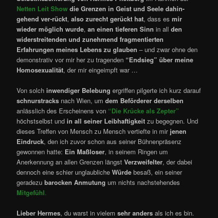
Netten Leit Show
die Grenzen in Geist und Seele dahin-
gehend ver-rückt
,
also zurecht gerückt hat
, dass es
mir
wieder möglich wurde
,
an einen tieferen Sinn
in all
den
widerstreitenden und zunehmend fragmentierten
Erfahrungen meines Lebens zu glauben
– und zwar ohne den
demonstrativ vor mir her zu tragenden
“
Endsieg” über meine
Homosexualität
, der mir eingeimpft war …
Von solch
inwendiger Belebung
ergriffen pilgerte ich kurz darauf
schnurstracks
nach Wien, um
dem Beförderer derselben
anlässlich des Erscheinens von
“Die Krücke als Zepter”
höchstselbst und
in all seiner Leibhaftigkeit
zu begegnen. Und
dieses Treffen von Mensch zu Mensch vertiefte in mir
jenen
Eindruck
, den ich zuvor schon aus seiner Bühnenpräsenz
gewonnen hatte:
Ein Maßloser
, in seinem Ringen um
Anerkennung an allen Grenzen längst
Verzweifelter
, der dabei
dennoch eine schier unglaubliche
Würde
besaß, ein seiner
geradezu
barocken Anmutung
um nichts nachstehendes
Mitgefühl
.
Lieber Hermes
, du warst in vielem
sehr anders
als ich es bin.