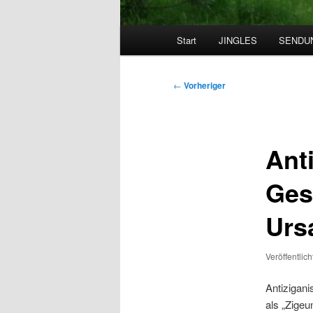
Hauptmenü
Start
JINGLES
SENDU
Beitragsnavigation
←
Vorheriger
Ant
Ges
Urs
Veröffentlic
Antizigani
als „Zigeu