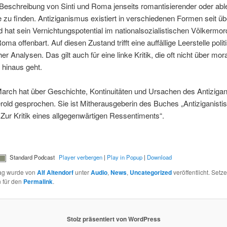
 Beschreibung von Sinti und Roma jenseits romantisierender oder ab
 zu finden. Antiziganismus existiert in verschiedenen Formen seit ü
 hat sein Vernichtungspotential im nationalsozialistischen Völkermor
oma offenbart. Auf diesen Zustand trifft eine auffällige Leerstelle poli
er Analysen. Das gilt auch für eine linke Kritik, die oft nicht über mor
hinaus geht.
arch hat über Geschichte, Kontinuitäten und Ursachen des Antiziga
rold gesprochen. Sie ist Mitherausgeberin des Buches „Antiziganisti
Zur Kritik eines allgegenwärtigen Ressentiments“.
Standard Podcast
Player verbergen
|
Play in Popup
|
Download
rag wurde von
Alf Altendorf
unter
Audio
,
News
,
Uncategorized
veröffentlicht. Setze
 für den
Permalink
.
Stolz präsentiert von WordPress