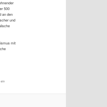
lehnender
ber 500
d an den
tischer und
alische
nismus mit
sche
 ein