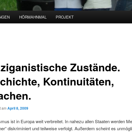
NGEN
HÖRMAHNMAL
PROJEKT
iziganistische Zustände.
chichte, Kontinuitäten,
achen.
ht am
April 8, 2009
smus ist in Europa weit verbreitet. In nahezu allen Staaten werden 
ner“ diskriminiert und teilweise verfolgt. Außerdem scheint es unmögl