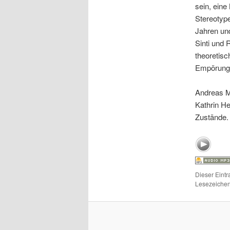
sein, eine
Stereotype
Jahren und
Sinti und R
theoretisch
Empörung 
Andreas M
Kathrin He
Zustände. 
Dieser Eint
Lesezeichen