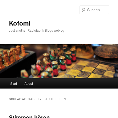
Zum
Zum
primären
sekundären
Such
Inhalt
Inhalt
springen
springen
Kofomi
Just another Radiofabrik Blogs weblog
Hauptmenü
Start
About
SCHLAGWORTARCHIV:
STUHLFELDEN
Stimmen hören