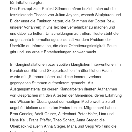
für Irritation sorgten.
Das Konzept zum Projekt Stimmen hören bezieht sich auf die
faszinierende Theorie von Julian Jaynes, wonach Skulpturen und
Bilder einst die Funktion hatten, die Stimmen der Götter (bzw.
unserer Vorfahren) in uns leichter vernehmbar zu machen und
uns dabei zu helfen, Entscheidungen zu treffen. Heute steht die
so genannte Informationsgesellschaft vor dem Problem der
Überfülle an Information, die einer Orientierungslosigkeit Raum
gibt und uns erneut Entscheidungen schwer macht.
In Klanginstallationen bzw. subtilen klanglichen Interventionen im
Bereich der Bild- und Skulpturtradition im öffentlichen Raum
wurde mit „Stimmen hören“ auf diese inneren, verloren
gegangenen Stimmen aufmerksam gemacht. Als
Ausgangsmaterial zu diesen Klangarbeiten dienten Aufnahmen
von Gesprächen mit den Ältesten der Gemeinde, deren Erfahrung
und Wissen im Überangebot der heutigen Medienwelt allzu oft
ungehört bleiben und letzten Endes fehlen. Mitgemacht haben
Erna Gandler, Adolf Gruber, Altdechant Peter Hofer, Lina und
Hans Keil, Franz Pfeffer, Theo Schett, Anna Steger, die
Oberbäckn-Bäuerin Anna Steger, Maria und Sepp Wolf und die