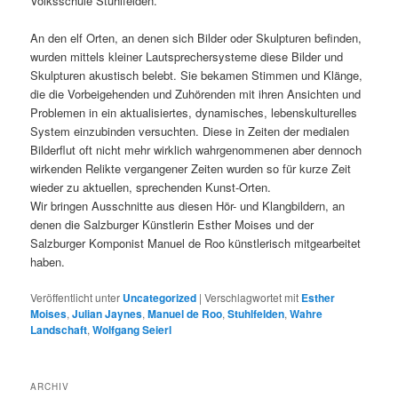
Volksschule Stuhlfelden.
An den elf Orten, an denen sich Bilder oder Skulpturen befinden,
wurden mittels kleiner Lautsprechersysteme diese Bilder und
Skulpturen akustisch belebt. Sie bekamen Stimmen und Klänge,
die die Vorbeigehenden und Zuhörenden mit ihren Ansichten und
Problemen in ein aktualisiertes, dynamisches, lebenskulturelles
System einzubinden versuchten. Diese in Zeiten der medialen
Bilderflut oft nicht mehr wirklich wahrgenommenen aber dennoch
wirkenden Relikte vergangener Zeiten wurden so für kurze Zeit
wieder zu aktuellen, sprechenden Kunst-Orten.
Wir bringen Ausschnitte aus diesen Hör- und Klangbildern, an
denen die Salzburger Künstlerin Esther Moises und der
Salzburger Komponist Manuel de Roo künstlerisch mitgearbeitet
haben.
Veröffentlicht unter
Uncategorized
|
Verschlagwortet mit
Esther
Moises
,
Julian Jaynes
,
Manuel de Roo
,
Stuhlfelden
,
Wahre
Landschaft
,
Wolfgang Seierl
ARCHIV