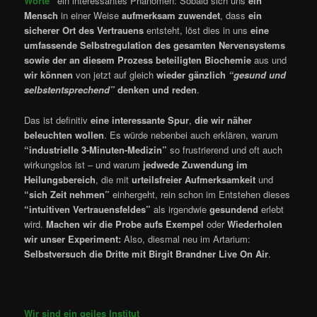
Worte”
ein interessantes Phänomen: Sobald sich uns
ein
Mensch
in einer Weise
aufmerksam zuwendet
, dass
ein
sicherer Ort des Vertrauens
entsteht, löst dies in uns
eine
umfassende Selbstregulation des gesamten Nervensystems
sowie der an diesem Prozess beteiligten Biochemie
aus und
wir können
von jetzt auf gleich
wieder gänzlich
“gesund und
selbstentsprechend”
denken und reden
.
Das ist definitiv
eine interessante Spur
,
die wir näher
beleuchten wollen
. Es würde nebenbei auch erklären, warum
“industrielle 3-Minuten-Medizin”
so frustrierend und oft auch
wirkungslos ist – und warum
jedwede Zuwendung im
Heilungsbereich
, die mit
urteilsfreier Aufmerksamkeit
und
“sich Zeit nehmen”
einhergeht, rein schon im Entstehen dieses
“intuitiven Vertrauensfeldes”
als irgendwie
gesundend
erlebt
wird.
Machen wir die Probe aufs Exempel
oder
Wiederholen
wir unser Experiment:
Also, diesmal neu im Artarium:
Selbstversuch die Dritte
mit Birgit Brandner Live On Air
.
Wir sind ein geiles Institut