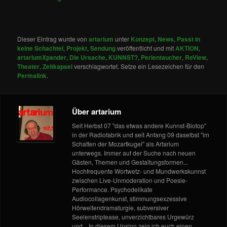
Dieser Eintrag wurde von
artarium
unter
Konzept
,
News
,
Passt in
keine Schachtel
,
Projekt
,
Sendung
veröffentlicht und mit
AKTION
,
artariumXpander
,
Die Ursache
,
KUNNST?
,
Perlentaucher
,
ReView
,
Theater
,
Zeitkapsel
verschlagwortet. Setze ein Lesezeichen für den
Permalink
.
Über artarium
Seit Herbst 07 "das etwas andere Kunnst-Biotop"
in der Radiofabrik und seit Anfang 09 daselbst "im
Schatten der Mozartkugel" als Artarium
unterwegs. Immer auf der Suche nach neuen
Gästen, Themen und Gestaltungsformen...
Hochfrequente Wortwetz- und Mundwerkskunnst
zwischen Live-Unmoderation und Poesie-
Performance. Psychodelikate
Audiocollagenkunst, stimmungsexzessive
Hörweltendramaturgie, subversiver
Seelenstriptease, unverzichtbares Urgewürz
und... In diesem Unsinn zeig ich euch einen