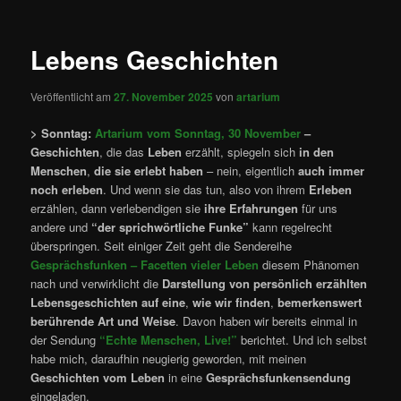
Lebens Geschichten
Veröffentlicht am
27. November 2025
von
artarium
> Sonntag:
Artarium vom Sonntag, 30 November
–
Geschichten
, die das
Leben
erzählt, spiegeln sich
in den
Menschen
,
die sie erlebt haben
– nein, eigentlich
auch
immer
noch erleben
. Und wenn sie das tun, also von ihrem
Erleben
erzählen, dann verlebendigen sie
ihre Erfahrungen
für uns
andere und
“
der sprichwörtliche Funke”
kann regelrecht
überspringen. Seit einiger Zeit geht die Sendereihe
Gesprächsfunken – Facetten vieler Leben
diesem Phänomen
nach und verwirklicht die
Darstellung von persönlich erzählten
Lebensgeschichten auf eine
,
wie wir finden
,
bemerkenswert
berührende Art und Weise
. Davon haben wir bereits einmal in
der Sendung
“Echte Menschen, Live!”
berichtet. Und ich selbst
habe mich, daraufhin neugierig geworden, mit meinen
Geschichten vom Leben
in eine
Gesprächsfunkensendung
eingeladen.