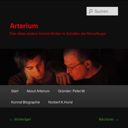
Zum
primären
Such
Inhalt
springen
Artarium
Das etwas andere Kunnst-Biotop im Schatten der Mozartkugel
Hauptmenü
Start
About Artarium
Gründer: Peter.W.
Kunnst Biographie
Norbert K.Hund
Beitragsnavigation
←
Vorheriger
Nächster
→