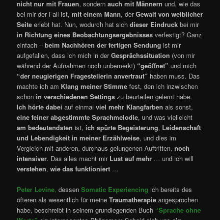
nicht nur mit Frauen
, sondern
auch mit Männern
und, wie das
bei mir der Fall ist,
mit einem Mann
, der
Gewalt von weiblicher
Seite
erlebt hat. Nun, wodurch hat sich
dieser Eindruck
bei mir
in Richtung
eines Beobachtungsergebnisses
verfestigt? Ganz
einfach –
beim Nachhören der fertigen Sendung
ist mir
aufgefallen, dass ich mich in der
Gesprächssituation
(von mir
während der Aufnahmen noch unbemerkt)
“geöffnet”
und mich
“der neugierigen Fragestellerin anvertraut”
haben muss. Das
machte ich am
Klang meiner Stimme
fest, den ich inzwischen
schon
in verschiedenen Settings
zu beurteilen gelernt habe.
Ich hörte dabei
auf einmal
viel mehr Klangfarben
als sonst,
eine feiner abgestimmte Sprachmelodie
, und was vielleicht
am bedeutendsten
ist,
ich spürte Begeisterung
,
Leidenschaft
und Lebendigkeit in meiner Erzählweise
, und dies im
Vergleich mit anderen, durchaus gelungenen Auftritten,
noch
intensiver
. Das alles macht mir
Lust auf mehr
… und ich will
verstehen
,
wie das funktioniert
…
Peter Levine
,
dessen
Somatic Experiencing
ich bereits des
öfteren als wesentlich für meine
Traumatherapie
angesprochen
habe, beschreibt in seinem grundlegenden Buch
“Sprache ohne