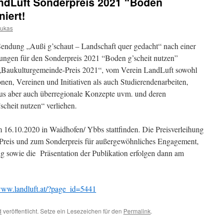
ndLuft Sonderpreis 2021 “Boden
iert!
lukas
Sendung „Außi g’schaut – Landschaft quer gedacht“ nach einer
rungen für den Sonderpreis 2021 “Boden g’scheit nutzen”
 „Baukulturgemeinde-Preis 2021“, vom Verein LandLuft sowohl
en, Vereinen und Initiativen als auch Studierendenarbeiten,
kus aber auch überregionale Konzepte uvm. und deren
heit nutzen“ verliehen.
m 16.10.2020 in Waidhofen/ Ybbs stattfinden. Die Preisverleihung
reis und zum Sonderpreis für außergewöhnliches Engagement,
g sowie die Präsentation der Publikation erfolgen dann am
/www.landluft.at/?page_id=5441
d
veröffentlicht. Setze ein Lesezeichen für den
Permalink
.