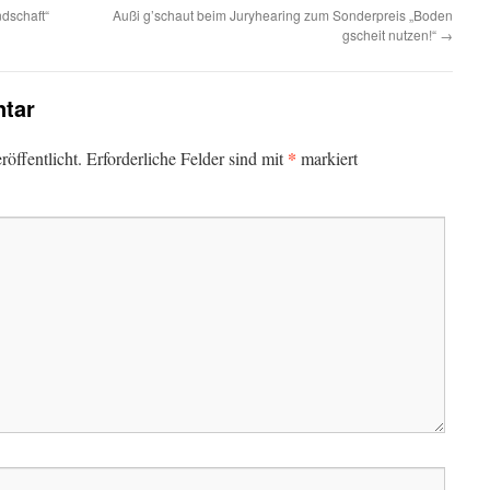
dschaft“
Außi g’schaut beim Juryhearing zum Sonderpreis „Boden
gscheit nutzen!“
→
tar
*
öffentlicht.
Erforderliche Felder sind mit
markiert