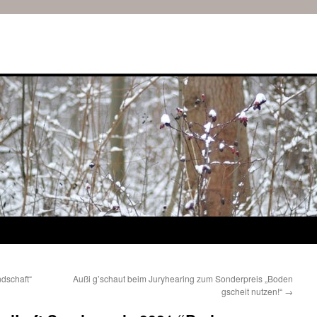
dschaft“
Außi g’schaut beim Juryhearing zum Sonderpreis „Boden
gscheit nutzen!“
→