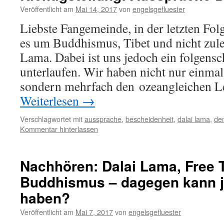
Veröffentlicht am
Mai 14, 2017
von
engelsgefluester
Liebste Fangemeinde, in der letzten Fol
es um Buddhismus, Tibet und nicht zule
Lama. Dabei ist uns jedoch ein folgensc
unterlaufen. Wir haben nicht nur einmal
sondern mehrfach den ozeangleichen L
Weiterlesen
→
Verschlagwortet mit
aussprache
,
bescheidenheit
,
dalai lama
,
de
Kommentar hinterlassen
Nachhören: Dalai Lama, Free 
Buddhismus – dagegen kann j
haben?
Veröffentlicht am
Mai 7, 2017
von
engelsgefluester