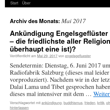
Start
Über
Mai 2017
Archiv des Monats:
Ankündigung Engelsgeflüster
– die friedlichste aller Religion
überhaupt eine ist)?
Veröffentlicht am
Mai 29, 2017
von
engelsgefluester
Sendetermin: Dienstag, 6. Juni 2017 um
Radiofabrik Salzburg (dieses mal leider 
vorproduziert). Nachdem wir in der let
Dalai Lama und Tibet gesprochen haben
dieses mal intensiver mit dem …
Weiter
Verschlagwortet mit
ankündigung
,
buddhismus
,
frieden
,
kritik
,
ph
hinterlassen