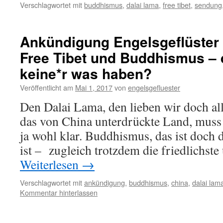
Verschlagwortet mit
buddhismus
,
dalai lama
,
free tibet
,
sendung
Ankündigung Engelsgeflüster 
Free Tibet und Buddhismus – 
keine*r was haben?
Veröffentlicht am
Mai 1, 2017
von
engelsgefluester
Den Dalai Lama, den lieben wir doch all
das von China unterdrückte Land, muss b
ja wohl klar. Buddhismus, das ist doch d
ist – zugleich trotzdem die friedlichste
Weiterlesen
→
Verschlagwortet mit
ankündigung
,
buddhismus
,
china
,
dalai lam
Kommentar hinterlassen