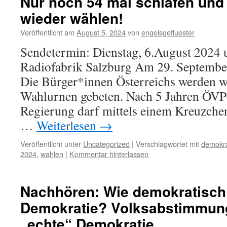
Nur noch 54 mal schlafen und
wieder wählen!
Veröffentlicht am
August 5, 2024
von
engelsgefluester
Sendetermin: Dienstag, 6.August 2024 
Radiofabrik Salzburg Am 29. September 
Die Bürger*innen Österreichs werden w
Wahlurnen gebeten. Nach 5 Jahren ÖVP
Regierung darf mittels einem Kreuzche
…
Weiterlesen
→
Veröffentlicht unter
Uncategorized
|
Verschlagwortet mit
demokra
2024
,
wahlen
|
Kommentar hinterlassen
Nachhören: Wie demokratisch 
Demokratie? Volksabstimmung
„echte“ Demokratie