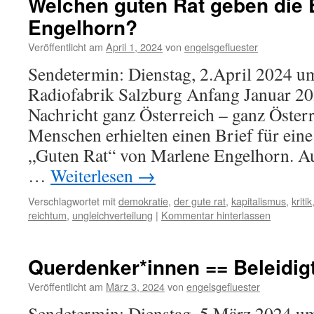
Welchen guten Rat geben die 
Engelhorn?
Veröffentlicht am
April 1, 2024
von
engelsgefluester
Sendetermin: Dienstag, 2.April 2024 u
Radiofabrik Salzburg Anfang Januar 202
Nachricht ganz Österreich – ganz Öster
Menschen erhielten einen Brief für ein
„Guten Rat“ von Marlene Engelhorn. Aus
…
Weiterlesen
→
Verschlagwortet mit
demokratie
,
der gute rat
,
kapitalismus
,
kritik
reichtum
,
ungleichverteilung
|
Kommentar hinterlassen
Querdenker*innen == Beleidig
Veröffentlicht am
März 3, 2024
von
engelsgefluester
Sendetermin: Dienstag, 5.März 2024 um