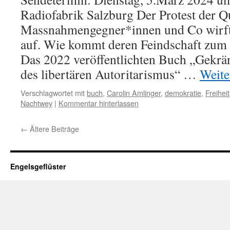
Radiofabrik Salzburg Der Protest der 
Massnahmengegner*innen und Co wirft
auf. Wie kommt deren Feindschaft zum
Das 2022 veröffentlichten Buch „Gekrän
des libertären Autoritarismus“ …
Weite
Verschlagwortet mit
buch
,
Carolin Amlinger
,
demokratie
,
Freiheit
Nachtwey
|
Kommentar hinterlassen
←
Ältere Beiträge
Engelsgeflüster