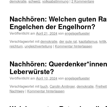
demokratie
,
schweiz
,
volksabstimmung
|
2 Kommentare
Nachhören: Welchen guten Ra
Engelchen der Engelhorn?
Veröffentlicht am
April 21, 2024
von
engelsgefluester
Verschlagwortet mit
demokratie
,
der gute rat
,
kapitalismus
,
kritik
reichtum
,
ungleichverteilung
|
Kommentar hinterlassen
Nachhören: Querdenker*innen 
Leberwürste?
Veröffentlicht am
April 10, 2024
von
engelsgefluester
Verschlagwortet mit
buch
,
Carolin Amlinger
,
demokratie
,
Freiheit
Nachtwey
|
Kommentar hinterlassen