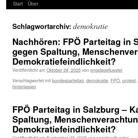
Start
Über
demokratie
Schlagwortarchiv:
Nachhören: FPÖ Parteitag in 
gegen Spaltung, Menschenve
Demokratiefeindlichkeit?
Veröffentlicht am
Oktober 28, 2025
von
engelsgefluester
Verschlagwortet mit
bundesparteitag
,
demokratie
,
FPÖ
,
protest
hinterlassen
FPÖ Parteitag in Salzburg – 
Spaltung, Menschenverachtu
Demokratiefeindlichkeit?
Veröffentlicht am
September 23, 2025
von
engelsgefluester