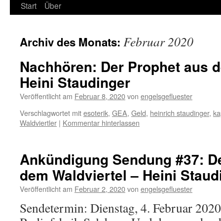
Start
Über
Februar 2020
Archiv des Monats:
Nachhören: Der Prophet aus d
Heini Staudinger
Veröffentlicht am
Februar 8, 2020
von
engelsgefluester
Verschlagwortet mit
esoterik
,
GEA
,
Geld
,
heinrich staudinger
,
ka
Waldviertler
|
Kommentar hinterlassen
Ankündigung Sendung #37: De
dem Waldviertel – Heini Staud
Veröffentlicht am
Februar 2, 2020
von
engelsgefluester
Sendetermin: Dienstag, 4. Februar 202