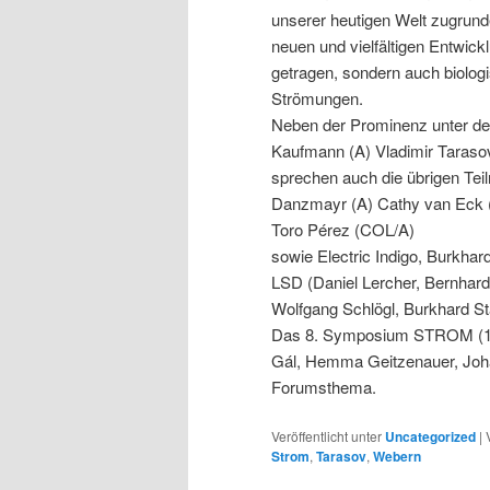
unserer heutigen Welt zugrunde 
neuen und vielfältigen Entwic
getragen, sondern auch biolog
Strömungen.
Neben der Prominenz unter de
Kaufmann (A) Vladimir Taraso
sprechen auch die übrigen Tei
Danzmayr (A) Cathy van Eck (
Toro Pérez (COL/A)
sowie Electric Indigo, Burkhar
LSD (Daniel Lercher, Bernhard
Wolfgang Schlögl, Burkhard St
Das 8. Symposium STROM (10./1
Gál, Hemma Geitzenauer, Joha
Forumsthema.
Veröffentlicht unter
Uncategorized
|
Strom
,
Tarasov
,
Webern