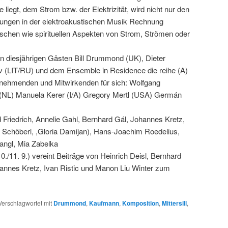
liegt, dem Strom bzw. der Elektrizität, wird nicht nur den
klungen in der elektroakustischen Musik Rechnung
ischen wie spirituellen Aspekten von Strom, Strömen oder
n diesjährigen Gästen Bill Drummond (UK), Dieter
v (LIT/RU) und dem Ensemble in Residence die reihe (A)
lnehmenden und Mitwirkenden für sich: Wolfgang
NL) Manuela Kerer (I/A) Gregory Mertl (USA) Germán
d Friedrich, Annelie Gahl, Bernhard Gál, Johannes Kretz,
 Schöberl, ,Gloria Damijan), Hans-Joachim Roedelius,
angl, Mia Zabelka
1. 9.) vereint Beiträge von Heinrich Deisl, Bernhard
nnes Kretz, Ivan Ristic und Manon Liu Winter zum
Verschlagwortet mit
Drummond
,
Kaufmann
,
Komposition
,
Mittersill
,