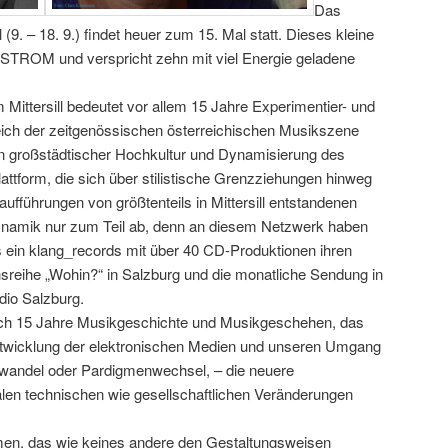
Das
(9. – 18. 9.) findet heuer zum 15. Mal statt. Dieses kleine
l STROM und verspricht zehn mit viel Energie geladene
Mittersill bedeutet vor allem 15 Jahre Experimentier- und
ich der zeitgenössischen österreichischen Musikszene
ren großstädtischer Hochkultur und Dynamisierung des
attform, die sich über stilistische Grenzziehungen hinweg
aufführungen von größtenteils in Mittersill entstandenen
ynamik nur zum Teil ab, denn an diesem Netzwerk haben
s ein klang_records mit über 40 CD-Produktionen ihren
hsreihe „Wohin?“ in Salzburg und die monatliche Sendung in
dio Salzburg.
uch 15 Jahre Musikgeschichte und Musikgeschehen, das
Entwicklung der elektronischen Medien und unseren Umgang
ewandel oder Pardigmenwechsel, – die neuere
alen technischen wie gesellschaftlichen Veränderungen
en, das wie keines andere den Gestaltungsweisen