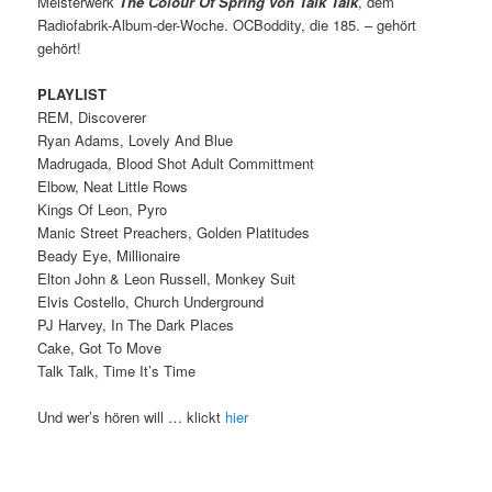
Meisterwerk
The Colour Of Spring
von
Talk Talk
, dem
Radiofabrik-Album-der-Woche. OCBoddity, die 185. – gehört
gehört!
PLAYLIST
REM, Discoverer
Ryan Adams, Lovely And Blue
Madrugada, Blood Shot Adult Committment
Elbow, Neat Little Rows
Kings Of Leon, Pyro
Manic Street Preachers, Golden Platitudes
Beady Eye, Millionaire
Elton John & Leon Russell, Monkey Suit
Elvis Costello, Church Underground
PJ Harvey, In The Dark Places
Cake, Got To Move
Talk Talk, Time It’s Time
Und wer’s hören will … klickt
hier