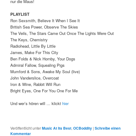
nur die Maus!
PLAYLIST
Ron Sexsmith, Believe It When I See It
British Sea Power, Observe The Skies
The Veils, The Stars Came Out Once The Lights Were Out
The Keys, Chemistry
Radiohead, Little By Little
James, Make For This City
Ben Folds & Nick Hornby, Your Dogs
Admiral Fallow, Squealing Pigs
Mumford & Sons, Awake My Soul (live)
John Vanderslice, Overcoat
Iron & Wine, Rabbit Will Run
Bright Eyes, One For You One For Me
Und wer’s hören will … klickt
hier
Veröffentlicht unter
Music At Its Best
,
OCBoddity
|
Schreibe einen
Kommentar