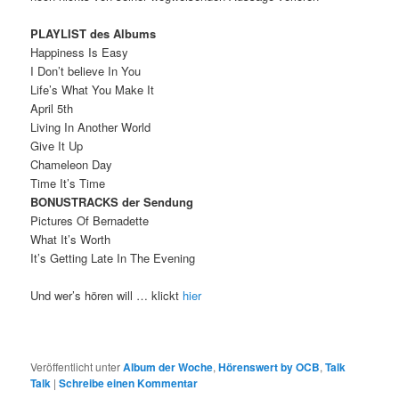
PLAYLIST des Albums
Happiness Is Easy
I Don’t believe In You
Life’s What You Make It
April 5th
Living In Another World
Give It Up
Chameleon Day
Time It’s Time
BONUSTRACKS der Sendung
Pictures Of Bernadette
What It’s Worth
It’s Getting Late In The Evening
Und wer’s hören will … klickt
hier
Veröffentlicht unter
Album der Woche
,
Hörenswert by OCB
,
Talk
Talk
|
Schreibe einen Kommentar