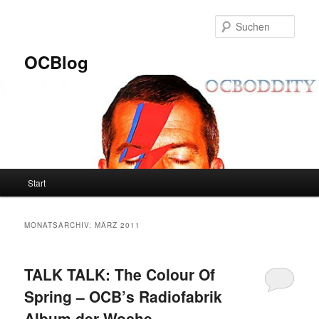
Zum
Zum
primären
sekundären
Such
Inhalt
Inhalt
springen
springen
OCBlog
Hauptmenü
Start
MONATSARCHIV:
MÄRZ 2011
TALK TALK: The Colour Of
Spring – OCB’s Radiofabrik
Album der Woche