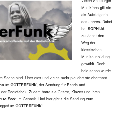
Vielen Salzburger
Musikfans gilt sie
als Aufsteigerin
des Jahres. Dabei
hat
SOPHIJA
zunächst den
Weg der
klassischen
Musikausbildung
gewählt. Doch
bald schon wurde
hre Sache sind. Über dies und vieles mehr plaudert sie charmant
nn
im
GÖTTERFUNK
, der Sendung für Bands und
er Radiofabrik. Zudem hatte sie Gitarre, Klavier und ihren
 to Feel
“ im Gepäck. Und hier gibt’s die Sendung zum
lugged im
GÖTTERFUNK
!