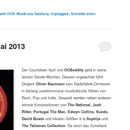
 with OCB
,
Musik aus Salzburg
,
Unplugged
|
Schreibe einen
ai 2013
Der Countdown läuft und
OCBoddity
geht in seine
letzten Sende-Wochen. Dessen ungeachtet führt
Dirigent
Oliver Baumann
sein Radiofabrik-Orchester
in bislang unerklommene musikalische Höhen von
Rock, Pop und Indie. Gespielt werden neben anderen
feinste Kompositionen von
The National, Josh
Ritter, Portugal The Man, Edwyn Collins, Suede,
David Bowie
und lokalen Größen à la
Sophija
und
The Talisman Collection
. Da tanzt das Schellack