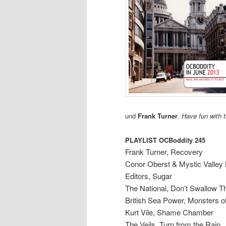
und
Frank Turner
.
Have fun with 
PLAYLIST OCBoddity 245
Frank Turner, Recovery
Conor Oberst & Mystic Valley
Editors, Sugar
The National, Don’t Swallow 
British Sea Power, Monsters o
Kurt Vile, Shame Chamber
The Veils, Turn from the Rain