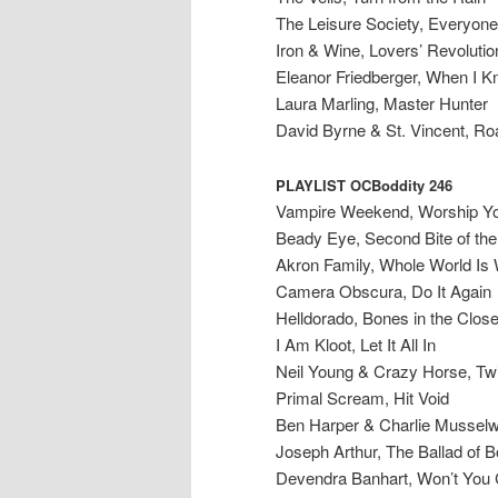
The Leisure Society, Everyon
Iron & Wine, Lovers’ Revolutio
Eleanor Friedberger, When I 
Laura Marling, Master Hunter
David Byrne & St. Vincent, Ro
PLAYLIST OCBoddity 246
Vampire Weekend, Worship Y
Beady Eye, Second Bite of the
Akron Family, Whole World Is
Camera Obscura, Do It Again
Helldorado, Bones in the Close
I Am Kloot, Let It All In
Neil Young & Crazy Horse, Tw
Primal Scream, Hit Void
Ben Harper & Charlie Musselwh
Joseph Arthur, The Ballad of B
Devendra Banhart, Won’t You