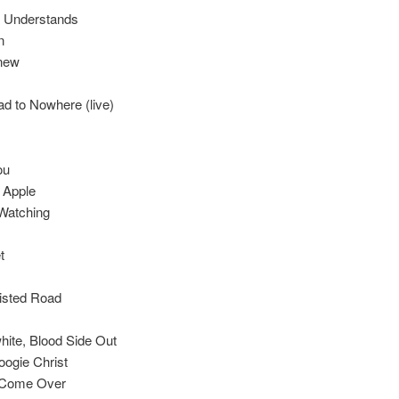
e Understands
n
Knew
ad to Nowhere (live)
ou
 Apple
 Watching
t
isted Road
ite, Blood Side Out
oogie Christ
 Come Over