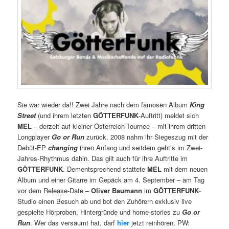
Sie war wieder da!! Zwei Jahre nach dem famosen Album
King
Street
(und ihrem letzten
GÖTTERFUNK
-Auftritt) meldet sich
MEL
– derzeit auf kleiner Österreich-Tournee – mit ihrem dritten
Longplayer
Go or Run
zurück. 2008 nahm ihr Siegeszug mit der
Debüt-EP
changing
ihren Anfang und seitdem geht’s im Zwei-
Jahres-Rhythmus dahin. Das gilt auch für ihre Auftritte im
GÖTTERFUNK
. Dementsprechend stattete
MEL
mit dem neuen
Album und einer Gitarre im Gepäck am 4. September – am Tag
vor dem Release-Date –
Oliver Baumann
im
GÖTTERFUNK
-
Studio einen Besuch ab und bot den Zuhörern exklusiv live
gespielte Hörproben, Hintergründe und home-stories zu
Go or
Run
. Wer das versäumt hat, darf
hier
jetzt reinhören. PW: