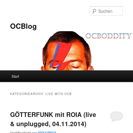
Zum
Zum
primären
sekundären
Such
Inhalt
Inhalt
springen
springen
OCBlog
Hauptmenü
Start
KATEGORIEARCHIV:
LIVE WITH OCB
GÖTTERFUNK mit ROIA (live
& unplugged, 04.11.2014)
Veröffentlicht am
22/11/2014