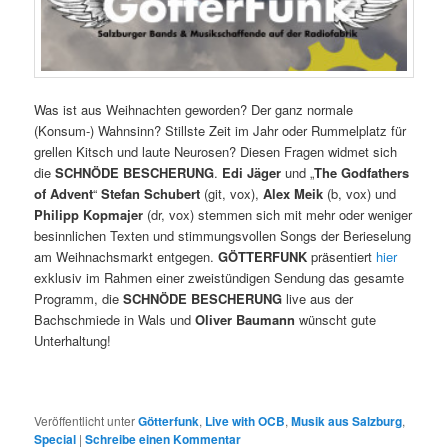
Was ist aus Weihnachten geworden? Der ganz normale
(Konsum-) Wahnsinn? Stillste Zeit im Jahr oder Rummelplatz für
grellen Kitsch und laute Neurosen? Diesen Fragen widmet sich
die
SCHNÖDE BESCHERUNG
.
Edi Jäger
und „
The Godfathers
of Advent
“
Stefan Schubert
(git, vox),
Alex Meik
(b, vox) und
Philipp Kopmajer
(dr, vox) stemmen sich mit mehr oder weniger
besinnlichen Texten und stimmungsvollen Songs der Berieselung
am Weihnachsmarkt entgegen.
GÖTTERFUNK
präsentiert
hier
exklusiv im Rahmen einer zweistündigen Sendung das gesamte
Programm, die
SCHNÖDE BESCHERUNG
live aus der
Bachschmiede in Wals und
Oliver Baumann
wünscht gute
Unterhaltung!
Veröffentlicht unter
Götterfunk
,
Live with OCB
,
Musik aus Salzburg
,
Special
|
Schreibe einen Kommentar