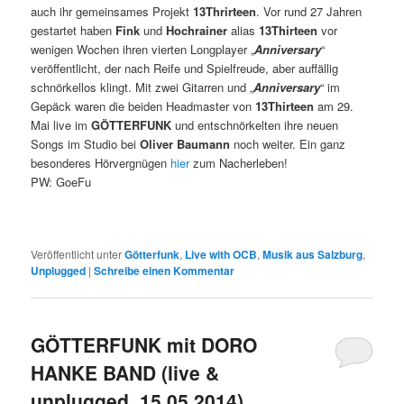
auch ihr gemeinsames Projekt
13Thrirteen
. Vor rund 27 Jahren
gestartet haben
Fink
und
Hochrainer
alias
13Thirteen
vor
wenigen Wochen ihren vierten Longplayer „
Anniversary
“
veröffentlicht, der nach Reife und Spielfreude, aber auffällig
schnörkellos klingt. Mit zwei Gitarren und „
Anniversary
“ im
Gepäck waren die beiden Headmaster von
13Thirteen
am 29.
Mai live im
GÖTTERFUNK
und entschnörkelten ihre neuen
Songs im Studio bei
Oliver Baumann
noch weiter. Ein ganz
besonderes Hörvergnügen
hier
zum Nacherleben!
PW: GoeFu
Veröffentlicht unter
Götterfunk
,
Live with OCB
,
Musik aus Salzburg
,
Unplugged
|
Schreibe einen Kommentar
GÖTTERFUNK mit DORO
HANKE BAND (live &
unplugged, 15.05.2014)