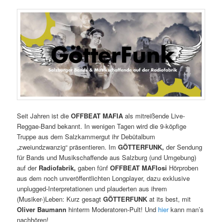
Seit Jahren ist die
OFFBEAT MAFIA
als mitreißende Live-
Reggae-Band bekannt. In wenigen Tagen wird die 9-köpfige
Truppe aus dem Salzkammergut ihr Debütalbum
„zweiundzwanzig“ präsentieren. Im
GÖTTERFUNK,
der Sendung
für Bands und Musikschaffende aus Salzburg (und Umgebung)
auf der
Radiofabrik,
gaben fünf
OFFBEAT MAFIosi
Hörproben
aus dem noch unveröffentlichten Longplayer, dazu exklusive
unplugged-Interpretationen und plauderten aus ihrem
(Musiker-)Leben: Kurz gesagt
GÖTTERFUNK
at its best, mit
Oliver Baumann
hinterm Moderatoren-Pult! Und
hier
kann man’s
nachhören!