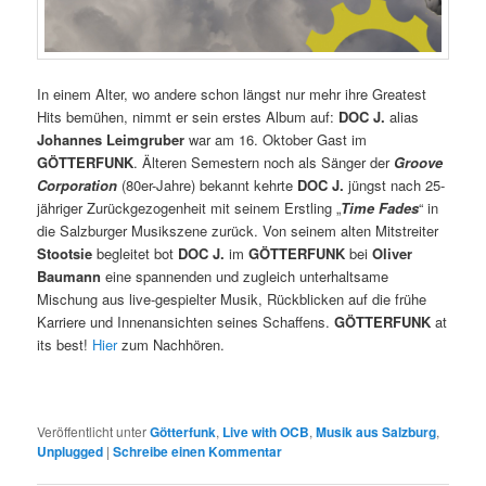
In einem Alter, wo andere schon längst nur mehr ihre Greatest
Hits bemühen, nimmt er sein erstes Album auf:
DOC J.
alias
Johannes Leimgruber
war am 16. Oktober Gast im
GÖTTERFUNK
. Älteren Semestern noch als Sänger der
Groove
Corporation
(80er-Jahre) bekannt kehrte
DOC J.
jüngst nach 25-
jähriger Zurückgezogenheit mit seinem Erstling „
Time Fades
“ in
die Salzburger Musikszene zurück. Von seinem alten Mitstreiter
Stootsie
begleitet bot
DOC J.
im
GÖTTERFUNK
bei
Oliver
Baumann
eine spannenden und zugleich unterhaltsame
Mischung aus live-gespielter Musik, Rückblicken auf die frühe
Karriere und Innenansichten seines Schaffens.
GÖTTERFUNK
at
its best!
Hier
zum Nachhören.
Veröffentlicht unter
Götterfunk
,
Live with OCB
,
Musik aus Salzburg
,
Unplugged
|
Schreibe einen Kommentar