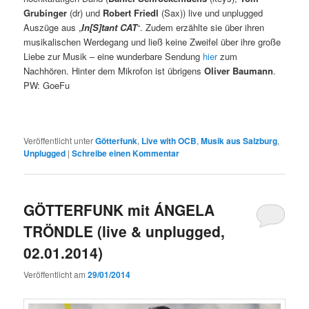
Grubinger
(dr) und
Robert Friedl
(Sax)) live und unplugged
Auszüge aus „
In[S]tant CAT
“. Zudem erzählte sie über ihren
musikalischen Werdegang und ließ keine Zweifel über ihre große
Liebe zur Musik – eine wunderbare Sendung
hier
zum
Nachhören. Hinter dem Mikrofon ist übrigens
Oliver Baumann
.
PW: GoeFu
Veröffentlicht unter
Götterfunk
,
Live with OCB
,
Musik aus Salzburg
,
Unplugged
|
Schreibe einen Kommentar
GÖTTERFUNK mit ÁNGELA
TRÖNDLE (live & unplugged,
02.01.2014)
Veröffentlicht am
29/01/2014