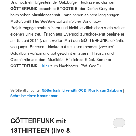
Und noch ein Urgestein der Salzburger Rockszene, das den
GÖTTERFUNK
besuchte:
STOOTSIE
, der Dorian Grey der
heimischen Musiklandschaft, kann neben seinem langjährigen
Mutterschiff
The SeeSaw
auf zahlreiche Band- bzw.
Projektengagements blicken und bleibt letztlich doch stets seiner
eigenen Linie treu. Frisch aus Liverpool zurückgekehrt beehrte er
am 5. Juni 2014 (zum zweiten Mal) den
GÖTTERFUNK
, erzählte
von jüngst Erlebtem, blickte auf sein kommendes (zweites)
Soloalbum voraus und bot gewohnt entspannt Plausch und
G’schichtln aus dem Musikbiz. Ein feines Stück Sommer-
GÖTTERFUNK
–
hier
zum Nachhören. PW: GoeFu
Veröffentlicht unter
Götterfunk
,
Live with OCB
,
Musik aus Salzburg
|
Schreibe einen Kommentar
GÖTTERFUNK mit
13THIRTEEN (live &