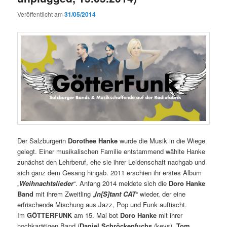
Veröffentlicht am
31/05/2014
Der Salzburgerin
Dorothee Hanke
wurde die Musik in die Wiege
gelegt. Einer musikalischen Familie entstammend wählte Hanke
zunächst den Lehrberuf, ehe sie ihrer Leidenschaft nachgab und
sich ganz dem Gesang hingab. 2011 erschien ihr erstes Album
„
Weihnachtslieder
“. Anfang 2014 meldete sich die
Doro Hanke
Band
mit ihrem Zweitling „
In[S]tant CAT
“ wieder, der eine
erfrischende Mischung aus Jazz, Pop und Funk auftischt.
Im
GÖTTERFUNK
am 15. Mai bot
Doro Hanke
mit ihrer
hochkarätigen Band (
Daniel Schröckenfuchs
(keys),
Tom