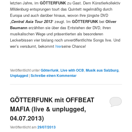
letzten Jahre, im
GÖTTERFUNK
zu Gast. Dem Künstlerkollektiv
Mildenburg
entsprungen tourt das Quintett regelmäßig durch
Europa und auch darüber hinaus, wovon ihre jüngste DVD
„
Central Asia Tour 2013
“ zeugt. Im
GÖTTERFUNK
bei
Oliver
Baumann
erzählten sie über das Entstehen der DVD, ihren
musikalischen Wege und präsentierten als besonderen
Leckerbissen vier bislang noch unveröffentlichte Songs live. Und
wer’s versäumt, bekommt
hier
seine Chance!
Veröffentlicht unter
Götterfunk
,
Live with OCB
,
Musik aus Salzburg
,
Unplugged
|
Schreibe einen Kommentar
GÖTTERFUNK mit OFFBEAT
MAFIA (live & unplugged,
04.07.2013)
Veröffentlicht am
29/07/2013