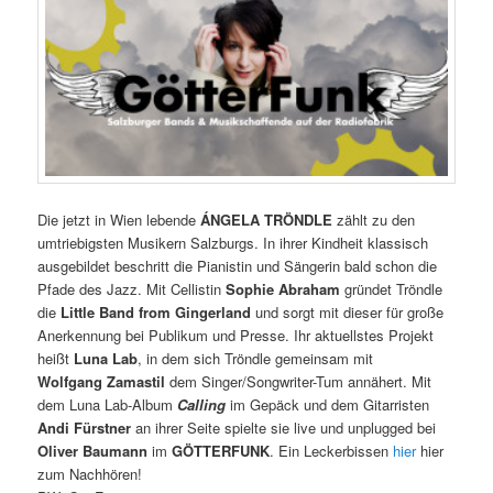
Die jetzt in Wien lebende
ÁNGELA TRÖNDLE
zählt zu den
umtriebigsten Musikern Salzburgs. In ihrer Kindheit klassisch
ausgebildet beschritt die Pianistin und Sängerin bald schon die
Pfade des Jazz. Mit Cellistin
Sophie Abraham
gründet Tröndle
die
Little Band from Gingerland
und sorgt mit dieser für große
Anerkennung bei Publikum und Presse. Ihr aktuellstes Projekt
heißt
Luna Lab
, in dem sich Tröndle gemeinsam mit
Wolfgang Zamastil
dem Singer/Songwriter-Tum annähert. Mit
dem Luna Lab-Album
Calling
im Gepäck und dem Gitarristen
Andi Fürstner
an ihrer Seite spielte sie live und unplugged bei
Oliver Baumann
im
GÖTTERFUNK
. Ein Leckerbissen
hier
hier
zum Nachhören!