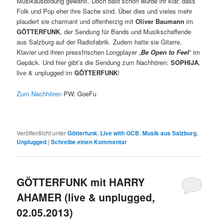
Musikausbildung gewählt. Doch bald schon wurde ihr klar, dass
Folk und Pop eher ihre Sache sind. Über dies und vieles mehr
plaudert sie charmant und offenherzig mit
Oliver Baumann
im
GÖTTERFUNK
, der Sendung für Bands und Musikschaffende
aus Salzburg auf der Radiofabrik. Zudem hatte sie Gitarre,
Klavier und ihren pressfrischen Longplayer „
Be Open to Feel
“ im
Gepäck. Und hier gibt’s die Sendung zum Nachhören:
SOPHIJA
,
live & unplugged im
GÖTTERFUNK
!
Zum Nachhören
PW: GoeFu
Veröffentlicht unter
Götterfunk
,
Live with OCB
,
Musik aus Salzburg
,
Unplugged
|
Schreibe einen Kommentar
GÖTTERFUNK mit HARRY
AHAMER (live & unplugged,
02.05.2013)