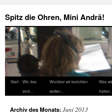
Zum
Inhalt
Spitz die Ohren, Mini Andrä!
springen
Start
Wir, das
Worüber wir berichten
Was wi
sind…
wollen…
hatten
Juni 2013
Archiv des Monats: