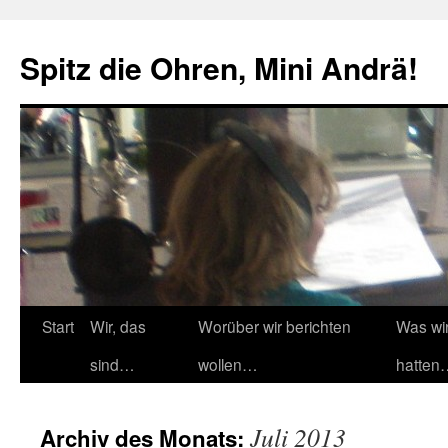
Zum
Inhalt
Spitz die Ohren, Mini Andrä!
springen
Start
Wir, das
Worüber wir berichten
Was wi
sind…
wollen…
hatten
Juli 2013
Archiv des Monats: