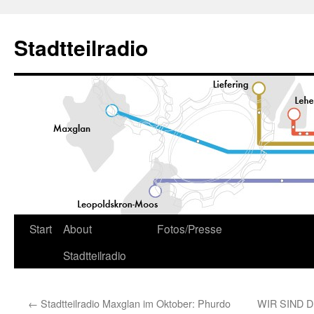
Zum
Inhalt
Stadtteilradio
springen
Start
About
Fotos/Presse
Stadtteilradio
←
Stadtteilradio Maxglan im Oktober: Phurdo
WIR SIND DIE