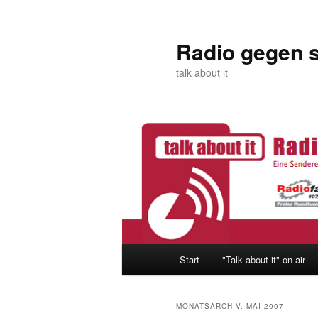
Zum
Zum
primären
sekundären
Inhalt
Inhalt
Radio gegen 
springen
springen
talk about it
Hauptmenü
Start
"Talk about it" on air
MONATSARCHIV:
MAI 2007