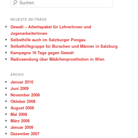
S
u
c
h
NEUESTE BEITRÄGE
e
Gewalt – Arbeitspaket für LehrerInnen und
n
JugenarbeiterInnen
Selbsthilfe auch im Salzburger Pongau
Selbsthilfegruppe für Burschen und Männer in Salzburg
Kampagne 16 Tage gegen Gewalt
Radiosendung über Mädchenprostitution in Wien
ARCHIV
Januar 2010
Juni 2009
November 2008
Oktober 2008
August 2008
Mai 2008
März 2008
Januar 2008
Dezember 2007