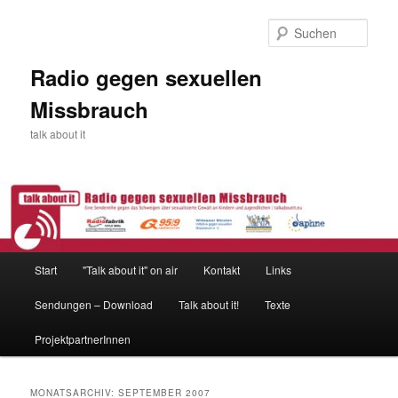
Zum
Zum
primären
sekundären
Such
Inhalt
Inhalt
springen
springen
Radio gegen sexuellen
Missbrauch
talk about it
Hauptmenü
Start
"Talk about it" on air
Kontakt
Links
Sendungen – Download
Talk about it!
Texte
ProjektpartnerInnen
MONATSARCHIV:
SEPTEMBER 2007