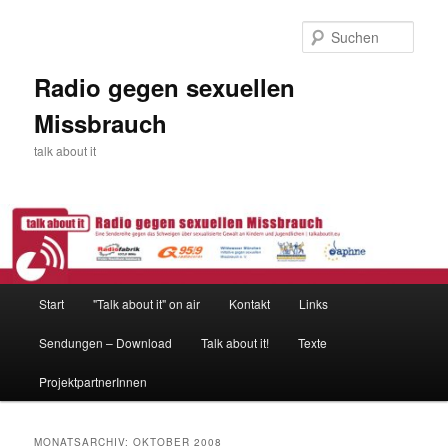
Zum
Zum
primären
sekundären
Such
Inhalt
Inhalt
springen
springen
Radio gegen sexuellen
Missbrauch
talk about it
Hauptmenü
Start
"Talk about it" on air
Kontakt
Links
Sendungen – Download
Talk about it!
Texte
ProjektpartnerInnen
MONATSARCHIV:
OKTOBER 2008