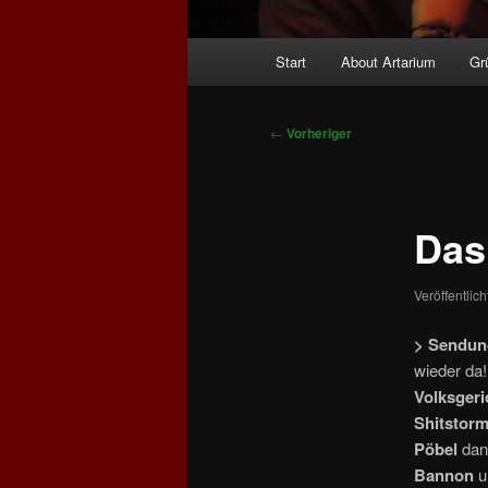
Hauptmenü
Start
About Artarium
Gr
Beitragsnavigation
←
Vorheriger
Das
Veröffentlic
> Sendun
wieder da
Volksgeri
Shitstor
Pöbel
dan
Bannon
u