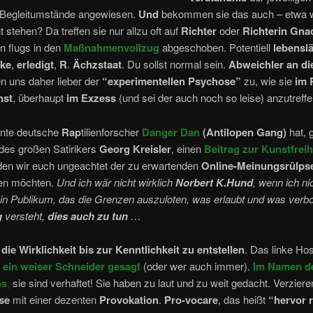
 Begleitumstände angewiesen.
Und
bekommen sie das auch – etwa 
t stehen? Da treffen sie nur allzu oft auf
Richter
oder
Richterin Gna
n flugs in den
Maßnahmenvollzug
abgeschoben. Potentiell
lebensl
ike
,
erledigt
,
R
.
Ächzstaat
. Du sollst normal sein.
Abweichler an di
n uns daher lieber der
“experimentellen Psychose”
zu, wie sie
im 
nst
, überhaupt
im Exzess
(und sei der auch noch so leise) anzutreffen
nte deutsche
Rap
tilienforscher
Danger Dan
(Antilopen Gang)
hat, 
des großen Satirikers
Georg Kreisler
, einen
Beitrag zur Kunstfreih
 den wir euch ungeachtet der zu erwartenden
Online-Meinungsrülps
ten möchten.
Und ich wär nicht wirklich
Norbert K.Hund
, wenn ich ni
ein Publikum, das die Grenzen auszuloten, was erlaubt und was verbot
g
versteht,
dies auch zu tun
…
,
die Wirklichkeit bis zur Kenntlichkeit zu entstellen
. Das linke Hos
 ein weiser Schneider gesagt
(oder wer auch immer).
Im Namen d
ns
,
sie sind verhaftet! Sie haben zu laut und zu weit gedacht. Verzieren
se
mit einer dezenten
Provokation
.
Pro-vocare
, das heißt
“
hervor 