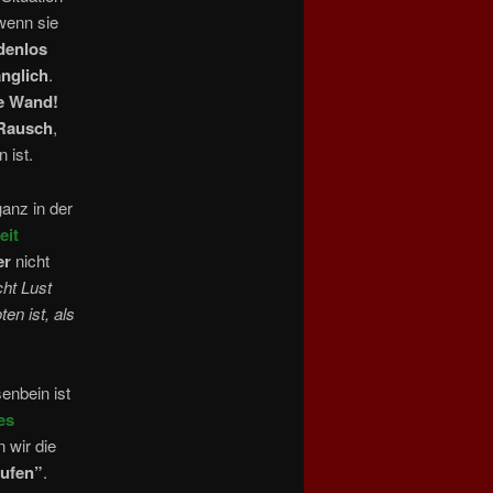
wenn sie
denlos
änglich
.
e Wand!
Rausch
,
 ist.
ganz in der
eit
er
nicht
cht Lust
en ist, als
enbein ist
es
 wir die
rufen”
.