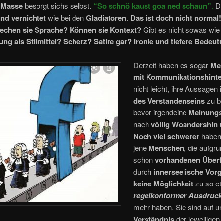
e Masse
besorgt sichs selbst.
“
So schnö kaust goa ned schaun”
.
Da
und vernichtet
wie bei den
Gladiatoren
.
Das ist doch nicht normal
echen sie Sprache?
Können sie Kontext?
Gibt es nicht sowas wie
ung als Stilmittel?
Scherz?
Satire gar?
Ironie und tiefere Bedeu
Derzeit haben es sogar
Me
mit Kommunikationshint
nicht leicht, ihre Aussagen
des Verstandenseins
zu b
bevor irgendeine
Meinungs
nach
völlig Woandershin
Noch viel schwerer
haben
jene
Menschen
, die aufgru
schon
vorhandenen Überfl
durch
innerseelische Vor
keine Möglichkeit
zu so e
regelkonformer Ausdruc
mehr haben. Sie sind auf un
Verständnis
der jeweiligen