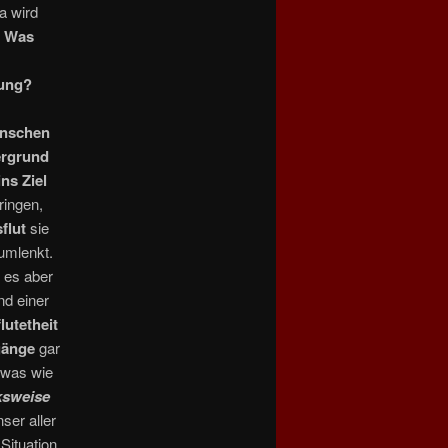
 wird
! Was
tung?
nschen
ergrund
ins Ziel
ringen,
flut
sie
umlenkt.
 es aber
nd einer
utetheit
gänge
gar
twas wie
ksweise
ser aller
 Situation