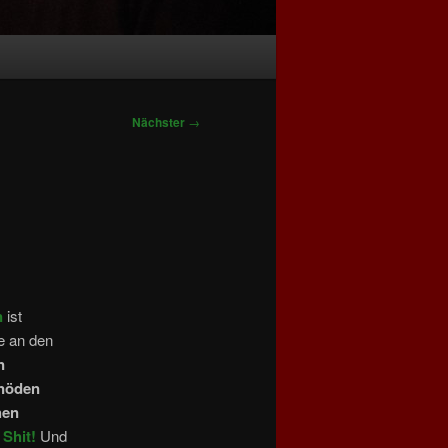
Nächster
→
n
ist
de an den
n
nöden
hen
 Shit!
Und