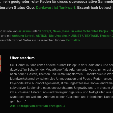
och
ein geeigneter roter Faden
für dieses
querassoziative Sammel
iberalen Status Quo
.
Dankwart ist Tankwart
.
Exzentrisch betrach
rag wurde von
artarium
unter
Konzept
,
News
,
Passt in keine Schachtel
,
Projekt
,
S
t und mit
Achtung Satire!
,
AKTION
,
Die Ursache
,
KUNNST?
,
TEXTASE
,
Theater
,
verschlagwortet. Setze ein Lesezeichen für den
Permalink
.
Über artarium
Seit Herbst 07 "das etwas andere Kunnst-Biotop" in der Radiofabrik und se
daselbst "im Schatten der Mozartkugel" als Artarium unterwegs. Immer auf
nach neuen Gästen, Themen und Gestaltungsformen... Hochfrequente Wor
Mundwerkskunnst zwischen Live-Unmoderation und Poesie-Performance.
Psychodelikate Audiocollagenkunst, stimmungsexzessive Hörweltendramat
subversiver Seelenstriptease, unverzichtbares Urgewürz und... In diesem U
ich euch einen tieferen! Ab- und hintergründige Neu- und Nettigkeiten aus 
wundersamen Welt des Artarium, seinen Gästinnen und Hörerichen. Kunnst
gern hom :*
Alle Beiträge von artarium anzeigen
→