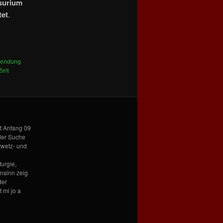
surium
tet
.
endung
Zeit
it Anfang 09
 der Suche
twetz- und
urgie,
nsinn zeig
der
 mi jo a