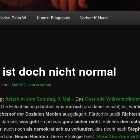
ünder: Peter.W.
Kunnst Biographie
Norbert K.Hund
 ist doch nicht normal
ht am
1. Mai 2021
von
artarium
g:
Artarium vom Sonntag, 9. Mai
– Das
Gesunde Volksempfinde
! Die Entscheidung darüber, was
normal
(und daher erlaubt) ist, wur
chtshof der Sozialen Medien
ausgelagert. Fürderhin urteilt
Richteri
m
darüber,
was geht
– und was
ganz sicher nicht
. Solches
dem sch
n auch noch
als demokratisch zu verkaufen
, das riecht nach
Step
nd den
Neuen Rechten
. Deren Strategie heißt:
Flood the Zone with