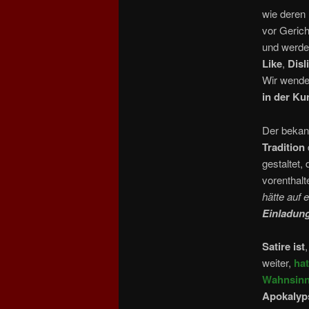
wie deren
vor Gerich
und werde
Like
,
Disl
Wir wende
in der Ku
Der bekan
Tradition
gestaltet,
vorenthal
hätte auf 
Einladun
Satire ist
weiter,
hat
Wahnsin
Apokalyp