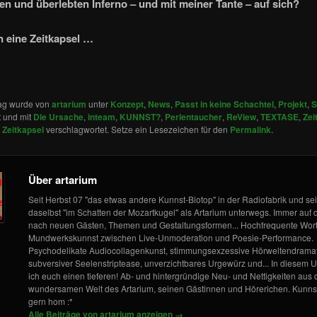
ten und überlebten Inferno – und mit meiner Tante – auf sich?
n eine Zeitkapsel …
rag wurde von
artarium
unter
Konzept
,
News
,
Passt in keine Schachtel
,
Projekt
,
S
t und mit
Die Ursache
,
inteam
,
KUNNST?
,
Perlentaucher
,
ReView
,
TEXTASE
,
Zei
,
Zeitkapsel
verschlagwortet. Setze ein Lesezeichen für den
Permalink
.
Über artarium
Seit Herbst 07 "das etwas andere Kunnst-Biotop" in der Radiofabrik und se
daselbst "im Schatten der Mozartkugel" als Artarium unterwegs. Immer auf
nach neuen Gästen, Themen und Gestaltungsformen... Hochfrequente Wor
Mundwerkskunnst zwischen Live-Unmoderation und Poesie-Performance.
Psychodelikate Audiocollagenkunst, stimmungsexzessive Hörweltendramat
subversiver Seelenstriptease, unverzichtbares Urgewürz und... In diesem U
ich euch einen tieferen! Ab- und hintergründige Neu- und Nettigkeiten aus 
wundersamen Welt des Artarium, seinen Gästinnen und Hörerichen. Kunnst
gern hom :*
Alle Beiträge von artarium anzeigen
→