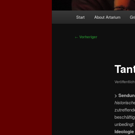
Hauptmenü
Start
About Artarium
Gr
Beitragsnavigation
←
Vorheriger
Tan
Veröffentlic
> Sendun
historisch
zutreffend
beschäftig
unbedingt
Ideologie