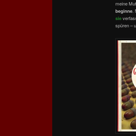
meine Mut
beginne
.
sie
verfass
spüren – u