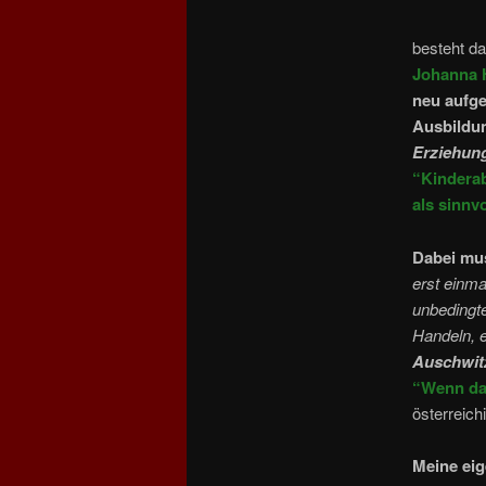
besteht da
Johanna 
neu aufge
Ausbildun
Erziehun
“Kindera
als sinn
Dabei mus
erst einm
unbedingte
Handeln, e
Auschwitz
“Wenn da
österreich
Meine eig