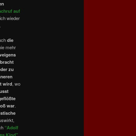
en
achruf
auf
ich wieder
…
uch
die
nie mehr
weigens
bracht
eder zu
nneren
t wird
, wo
usst
geflößte
roß war
.
istische
swirkt,
uch
“Adolf
tes Kind”