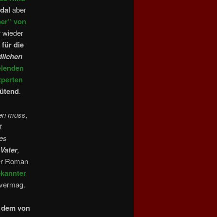
dal
aber
ber” von
 wieder
 für die
dlichen
elenden
xperten
wütend
.
den muss,
t
tes
Vater
,
der Roman
kannter
 vermag.
t dem von