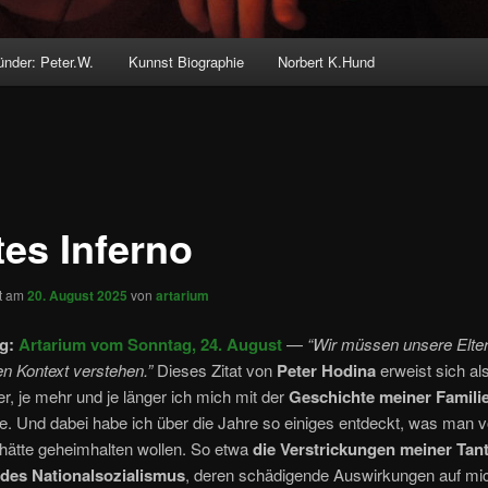
ünder: Peter.W.
Kunnst Biographie
Norbert K.Hund
tes Inferno
ht am
20. August 2025
von
artarium
g:
Artarium vom Sonntag, 24. August
—
“Wir müssen unsere Elter
en Kontext verstehen.”
Dieses Zitat von
Peter Hodina
erweist sich a
er, je mehr und je länger ich mich mit der
Geschichte meiner Famili
e. Und dabei habe ich über die Jahre so einiges entdeckt, was man v
 hätte geheimhalten wollen. So etwa
die Verstrickungen meiner Tant
 des Nationalsozialismus
, deren schädigende Auswirkungen auf mi