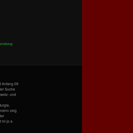
endung
t
it Anfang 09
 der Suche
twetz- und
urgie,
nsinn zeig
der
 mi jo a