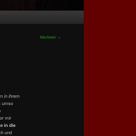
Nächster
→
n in ihrem
ls umso
e
or mir
e in die
ch und