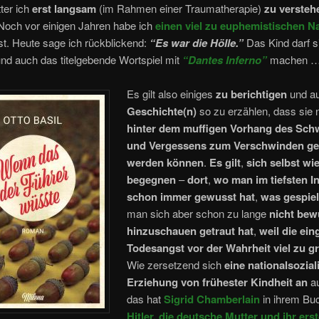
ter ich
erst langsam
(im Rahmen einer Traumatherapie)
zu versteh
 Noch vor einigen Jahren habe ich
einen viel zu euphemistischen N
t. Heute sage ich rückblickend:
“Es war die Hölle.”
Das Kind darf s
nd auch das titelgebende Wortspiel mit
“Dantes Inferno”
machen 
Es gilt also einiges
zu berichtigen
und a
Geschichte(n)
so zu erzählen, dass sie 
hinter dem muffigen Vorhang des Sch
und Vergessens zum Verschwinden ge
werden können
.
Es gilt
,
sich selbst wi
begegnen
–
dort
,
wo man im tiefsten I
schon immer gewusst hat
,
was gespiel
man sich aber schon zu lange
nicht bew
hinzuschauen getraut hat
,
weil die ein
Todesangst vor der Wahrheit viel zu g
Wie zersetzend sich
eine nationalsozial
Erziehung von frühester Kindheit an
au
das hat
Sigrid Chamberlain
in ihrem B
Hitler, die deutsche Mutter und ihr ers