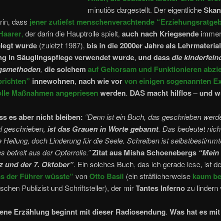
minutiös dargestellt. Der eigentliche
Skan
rin, dass
jener zutiefst menschenverachtende “Erziehungsratge
Haarer
,
der darin die Hauptrolle spielt,
auch nach Kriegsende
immer
legt wurde
(zuletzt 1987),
bis in die 2000er Jahre als Lehrmaterial
g in Säuglingspflege verwendet wurde
,
und dass
die kinderfein
gsmethoden
,
die solchem
auf Gehorsam und Funktionieren abzi
brichten”
innewohnen
,
nach wie vor
von einigen sogenannten E
volle Maßnahmen angepriesen
werden
.
DAS macht hilflos – und 
s es aber nicht bleiben:
“Denn ist ein Buch, das geschrieben wer
al geschrieben,
ist das Grauen in Worte gebannt
. Das bedeutet nich
 Heilung, doch Linderung für die Seele. Schreiben ist selbstbestimm
s befreit aus der Opferrolle.”
Zitat aus Misha Schoenebergs
“Mein 
 und der 7. Oktober”
. Ein solches Buch, das ich gerade lese, ist 
s der Führer wüsste”
von
Otto Basil
(ein sträflicherweise
kaum be
ischen Publizist und Schriftsteller), der mir
Tantes Inferno
zu lindern
ene Erzählung beginnt mit dieser Radiosendung
.
Was hat es mi