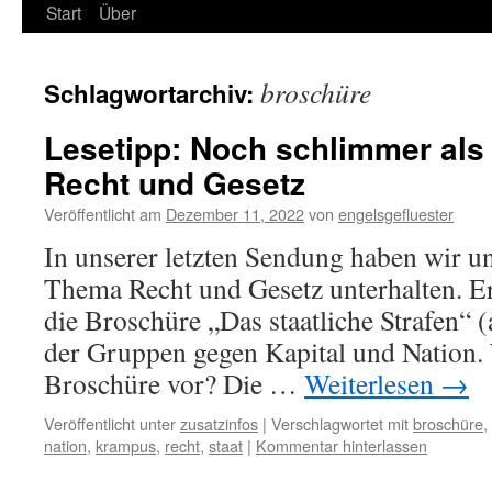
Start
Über
broschüre
Schlagwortarchiv:
Lesetipp: Noch schlimmer als
Recht und Gesetz
Veröffentlicht am
Dezember 11, 2022
von
engelsgefluester
In unserer letzten Sendung haben wir u
Thema Recht und Gesetz unterhalten. E
die Broschüre „Das staatliche Strafen“
der Gruppen gegen Kapital und Nation.
Broschüre vor? Die …
Weiterlesen
→
Veröffentlicht unter
zusatzinfos
|
Verschlagwortet mit
broschüre
,
nation
,
krampus
,
recht
,
staat
|
Kommentar hinterlassen