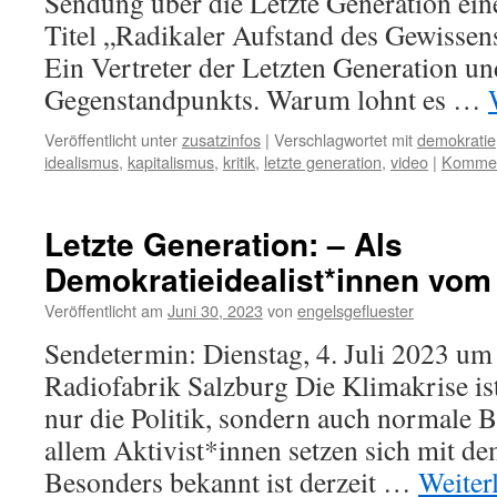
Sendung über die Letzte Generation ei
Titel „Radikaler Aufstand des Gewissens
Ein Vertreter der Letzten Generation un
Gegenstandpunkts. Warum lohnt es …
Veröffentlicht unter
zusatzinfos
|
Verschlagwortet mit
demokratie
idealismus
,
kapitalismus
,
kritik
,
letzte generation
,
video
|
Komment
Letzte Generation: – Als
Demokratieidealist*innen vom 
Veröffentlicht am
Juni 30, 2023
von
engelsgefluester
Sendetermin: Dienstag, 4. Juli 2023 um
Radiofabrik Salzburg Die Klimakrise ist
nur die Politik, sondern auch normale 
allem Aktivist*innen setzen sich mit d
Besonders bekannt ist derzeit …
Weiter