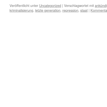
Veröffentlicht unter
Uncategorized
|
Verschlagwortet mit
ankünd
kriminalisierung
,
letzte generation
,
repression
,
staat
|
Kommentar