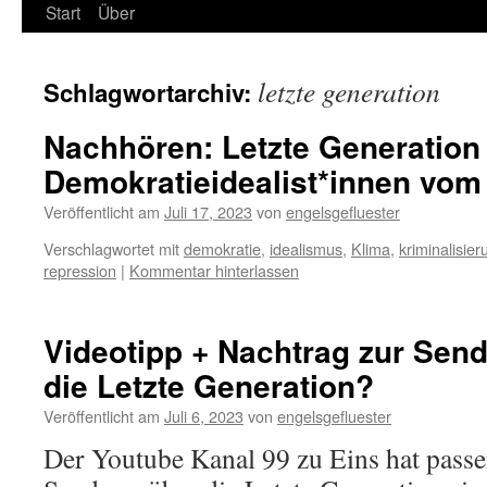
Start
Über
letzte generation
Schlagwortarchiv:
Nachhören: Letzte Generation 
Demokratieidealist*innen vom 
Veröffentlicht am
Juli 17, 2023
von
engelsgefluester
Verschlagwortet mit
demokratie
,
idealismus
,
Klima
,
kriminalisier
repression
|
Kommentar hinterlassen
Videotipp + Nachtrag zur Send
die Letzte Generation?
Veröffentlicht am
Juli 6, 2023
von
engelsgefluester
Der Youtube Kanal 99 zu Eins hat passe