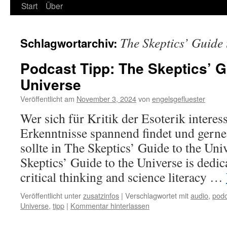
Start
Über
The Skeptics’ Guide 
Schlagwortarchiv:
Podcast Tipp: The Skeptics’ G
Universe
Veröffentlicht am
November 3, 2024
von
engelsgefluester
Wer sich für Kritik der Esoterik interess
Erkenntnisse spannend findet und gerne
sollte in The Skeptics’ Guide to the Uni
Skeptics’ Guide to the Universe is dedi
critical thinking and science literacy …
Veröffentlicht unter
zusatzinfos
|
Verschlagwortet mit
audio
,
podc
Universe
,
tipp
|
Kommentar hinterlassen