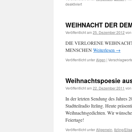
für
deaktiviert
Lebendiges
Lehen
am
WEIHNACHT DER DE
23.
Dezember:
Veröffentlicht am
25. Dezember 2012
von
Armut
in
DIE VERLORENE WEIHNACH
nächster
MENSCHEN
Weiterlesen
→
Nähe
Veröffentlicht unter
Aigen
|
Verschlagworte
Weihnachtspoesie aus 
Veröffentlicht am
22. Dezember 2011
von
In der letzten Sendung des Jahres 2
Stadtteilradio Itzling. Heute präsen
Weihnachtsgedichten. Wir wünsche
Feiertage!
Veröffentlicht unter
Allgemein
,
Itzling/Eli