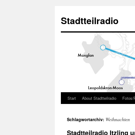
Zum
Inhalt
Stadtteilradio
springen
Start
About Stadtteilradio
Fotos/
Weihnachten
Schlagwortarchiv:
Stadtteilradio Itzling