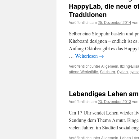
HappyLab, die neue of
Tradtitionen
Veröffentlicht am
25. Dezember 2014
von
Selber eine Stoppuhr basteln und p
Kiteboard designen – endlich ist es
Anfang Oktober gibt es das Happyla
…
Weiterlesen
→
Veröffentlicht unter
Allgemein
,
Itzling/Eli
offene Werkstätte
,
Salzburg
,
Syrien
,
syris
Lebendiges Lehen am 
Veröffentlicht am
23. Dezember 2013
von
Um 17 Uhr sendet Lehen wieder liv
Sendung dem Thema Armut. Eingelade
vielen Jahren im Stadtteil sozial en
Veröffentlicht unter
Allgemein
,
Lehen
|
Ver