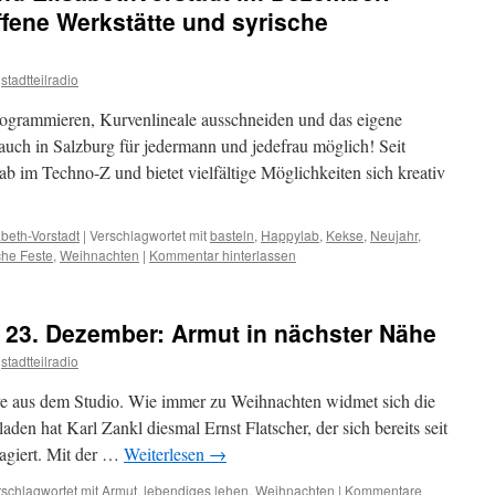
fene Werkstätte und syrische
stadtteilradio
rogrammieren, Kurvenlineale ausschneiden und das eigene
 auch in Salzburg für jedermann und jedefrau möglich! Seit
b im Techno-Z und bietet vielfältige Möglichkeiten sich kreativ
sabeth-Vorstadt
|
Verschlagwortet mit
basteln
,
Happylab
,
Kekse
,
Neujahr
,
che Feste
,
Weihnachten
|
Kommentar hinterlassen
23. Dezember: Armut in nächster Nähe
stadtteilradio
e aus dem Studio. Wie immer zu Weihnachten widmet sich die
n hat Karl Zankl diesmal Ernst Flatscher, der sich bereits seit
gagiert. Mit der …
Weiterlesen
→
schlagwortet mit
Armut
,
lebendiges lehen
,
Weihnachten
|
Kommentare