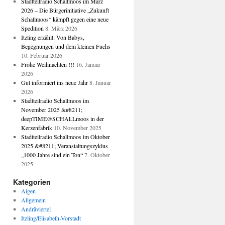
Stadtteilradio Schallmoos im März
2026 – Die Bürgerinitiative „Zukunft
Schallmoos“ kämpft gegen eine neue
Spedition
8. März 2026
Itzling erzählt: Von Babys,
Begegnungen und dem kleinen Fuchs
10. Februar 2026
Frohe Weihnachten !!!
16. Januar
2026
Gut informiert ins neue Jahr
8. Januar
2026
Stadtteilradio Schallmoos im
November 2025 &#8211;
deepTIME@SCHALLmoos in der
Kerzenfabrik
10. November 2025
Stadtteilradio Schallmoos im Oktober
2025 &#8211; Veranstaltungszyklus
„1000 Jahre sind ein Ton“
7. Oktober
2025
Kategorien
Aigen
Allgemein
Andräviertel
Itzling/Elisabeth-Vorstadt