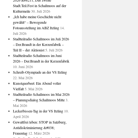
2026 &#8211; Das zweite
Stadt.Teil.Fest in Schallmoos auf der
Kulturmeile
30. Juli 2026
„Ich habe meine Geschichte nicht
gewählt“ – Bewegende
Fotoausstellung im ABZ Itzling
14.
Juli 2026
Stadtteilradio Schallmoos im Juli 2026
– Der.Brandt in der Kerzenfabrik –
Teil II – der Aktionist
5. Juli 2026
Stadtteilradio Schallmoos im Juni
2026 – Der.Brandt in der Kerzenfabrik
10. Juni 2026
Schreib-Olympiade an der VS Itzling
22. Mai 2026
Kunstquerbeet: Ein Abend voller
Vielfalt
5. Mai 2026
Stadtteilradio Schallmoos im Mai 2026
– Planungsdialog Schallmoos Mitte
3.
Mai 2026
Leckerbissen-Tag in der VS Itzling
10.
April 2026
Gewaltfrei leben: STOP in Salzburg,
Antidiskriminierung &#038;
Frauentag
12. März 2026