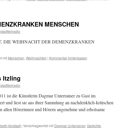
MENZKRANKEN MENSCHEN
stadtteilradio
T, DIE WEIHNACHT DER DEMENZKRANKEN
t mit
Menschen
,
Weihnachten
|
Kommentar hinterlassen
Itzling
stadtteilradio
011 ist die Künstlerin Dagmar Unterrainer zu Gast im
tiert und liest sie aus ihrer Sammlung an nachdenklich-kritischen
n allen Hörerinnen und Hörern angenehme und erholsame
sabeth-Vorstadt
|
Verschlagwortet mit
Dagmar Unterrainer
,
Gedichte
,