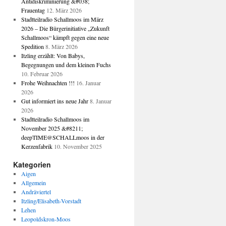
Antidiskriminierung &#038;
Frauentag
12. März 2026
Stadtteilradio Schallmoos im März
2026 – Die Bürgerinitiative „Zukunft
Schallmoos“ kämpft gegen eine neue
Spedition
8. März 2026
Itzling erzählt: Von Babys,
Begegnungen und dem kleinen Fuchs
10. Februar 2026
Frohe Weihnachten !!!
16. Januar
2026
Gut informiert ins neue Jahr
8. Januar
2026
Stadtteilradio Schallmoos im
November 2025 &#8211;
deepTIME@SCHALLmoos in der
Kerzenfabrik
10. November 2025
Kategorien
Aigen
Allgemein
Andräviertel
Itzling/Elisabeth-Vorstadt
Lehen
Leopoldskron-Moos