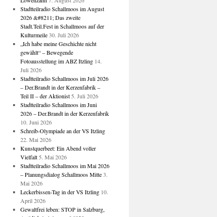
Löwenzahn
7. August 2026
Stadtteilradio Schallmoos im August
2026 &#8211; Das zweite
Stadt.Teil.Fest in Schallmoos auf der
Kulturmeile
30. Juli 2026
„Ich habe meine Geschichte nicht
gewählt“ – Bewegende
Fotoausstellung im ABZ Itzling
14.
Juli 2026
Stadtteilradio Schallmoos im Juli 2026
– Der.Brandt in der Kerzenfabrik –
Teil II – der Aktionist
5. Juli 2026
Stadtteilradio Schallmoos im Juni
2026 – Der.Brandt in der Kerzenfabrik
10. Juni 2026
Schreib-Olympiade an der VS Itzling
22. Mai 2026
Kunstquerbeet: Ein Abend voller
Vielfalt
5. Mai 2026
Stadtteilradio Schallmoos im Mai 2026
– Planungsdialog Schallmoos Mitte
3.
Mai 2026
Leckerbissen-Tag in der VS Itzling
10.
April 2026
Gewaltfrei leben: STOP in Salzburg,