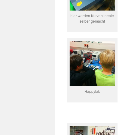
hier werden Kurvenlineale
selber gemacht
Happylab