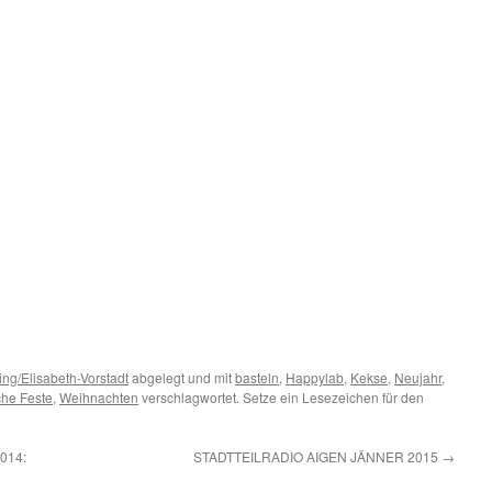
ling/Elisabeth-Vorstadt
abgelegt und mit
basteln
,
Happylab
,
Kekse
,
Neujahr
,
che Feste
,
Weihnachten
verschlagwortet. Setze ein Lesezeichen für den
014:
STADTTEILRADIO AIGEN JÄNNER 2015
→