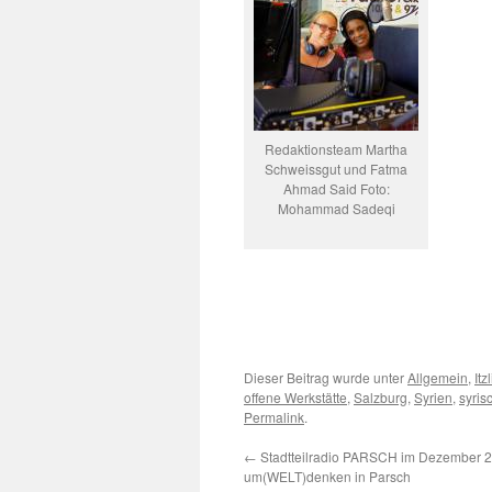
Redaktionsteam Martha
Schweissgut und Fatma
Ahmad Said Foto:
Mohammad Sadeqi
Dieser Beitrag wurde unter
Allgemein
,
Itz
offene Werkstätte
,
Salzburg
,
Syrien
,
syris
Permalink
.
←
Stadtteilradio PARSCH im Dezember 2
um(WELT)denken in Parsch