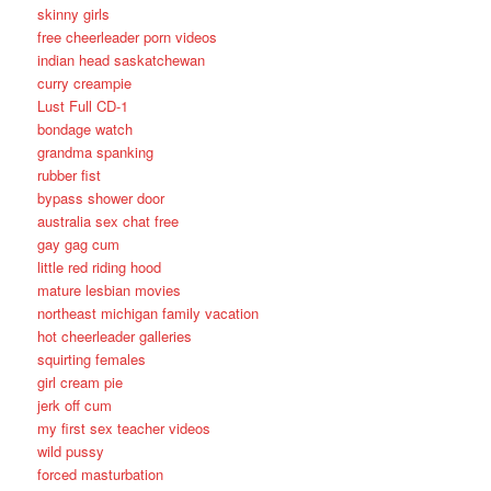
skinny girls
free cheerleader porn videos
indian head saskatchewan
curry creampie
Lust Full CD-1
bondage watch
grandma spanking
rubber fist
bypass shower door
australia sex chat free
gay gag cum
little red riding hood
mature lesbian movies
northeast michigan family vacation
hot cheerleader galleries
squirting females
girl cream pie
jerk off cum
my first sex teacher videos
wild pussy
forced masturbation