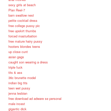
sexy girls at beach
Plan Reel-7
barn swallow nest
petite cocktail dress
free college pussy pic
free upskirt thumbs
forced masturbation
free mature hairy pussy
hooters blondes teens
up close cunt
asian gags
caught son wearing a dress
triple fuck
tits & ass
36c brunette model
indian big tits
teen wet pussy
jenna lesbian
free download ad adware se personal
male incest
gigantic dick