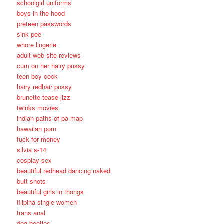
schoolgirl uniforms
boys in the hood
preteen passwords
sink pee
whore lingerie
adult web site reviews
cum on her hairy pussy
teen boy cock
hairy redhair pussy
brunette tease jizz
twinks movies
indian paths of pa map
hawaiian porn
fuck for money
silvia s-14
cosplay sex
beautiful redhead dancing naked
butt shots
beautiful girls in thongs
filipina single women
trans anal
dog booties