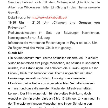
Sendung befasst sich mit dem Schwerpunkt „Einblick in die
Arbeit von Wildwasser Halle, Einführung in das Thema sexuelle
Gewalt“.
Detailinfos unter
http://www.talkaboutit.eu/
19.30 Uhr – 21.00 Uhr „Chancen und Grenzen von
Prävention“
Podiumsdiskussion im Saal der Salzburger Nachrichten,
Karolingerstraße 40, Salzburg
Infostände der vertretenen Einrichtungen im Foyer ab 19.00 Uhr
Zu Beginn wird das Video „Glaub mir“ gezeigt.
Glaub Mir
Ein Animationsfilm zum Thema sexueller Missbrauch. In diesem
Video beschreiben fünf junge Menschen, die sexuell missbraucht
wurden, ihre Erfahrungen und schildern die Auswirkungen auf ihr
Leben.„Glaub mir“ behandelt das Thema ungeschminkt aber
keineswegs sensationslüstern. Es zeigt, dass sexueller
Missbrauch eine Reihe von unangebrachten Verhaltensweisen
umfasst und dass die meisten Kinder den Missbrauchstäter
kennen. Der Film eignet sich für ein breites Publikum, doch
wendet er sich in erster Linie an 9 bis 13-Jährige. Er kann auch in
der Therapie von jungen Menschen und in der Schulung von