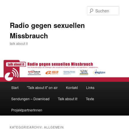
Zum
Zum
primären
sekundären
Such
Inhalt
Inhalt
springen
springen
Radio gegen sexuellen
Missbrauch
talk about it
Hauptmenü
Start
"Talk about it" on air
Kontakt
Links
Sendungen – Download
Talk about it!
Texte
ProjektpartnerInnen
KATEGORIEARCHIV:
ALLGEMEIN