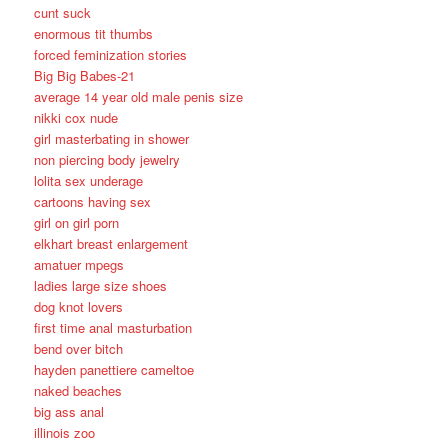
cunt suck
enormous tit thumbs
forced feminization stories
Big Big Babes-21
average 14 year old male penis size
nikki cox nude
girl masterbating in shower
non piercing body jewelry
lolita sex underage
cartoons having sex
girl on girl porn
elkhart breast enlargement
amatuer mpegs
ladies large size shoes
dog knot lovers
first time anal masturbation
bend over bitch
hayden panettiere cameltoe
naked beaches
big ass anal
illinois zoo