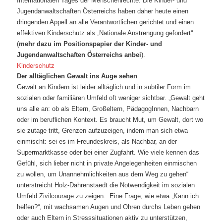
Internationalen Tages der Menschenrechte. Die Kinder- und
Jugendanwaltschaften Österreichs haben daher heute einen
dringenden Appell an alle Verantwortlichen gerichtet und einen
effektiven Kinderschutz als „Nationale Anstrengung gefordert“
(
mehr dazu im Positionspapier der Kinder- und
Jugendanwaltschaften Österreichs anbei
).
Kinderschutz
Der alltäglichen Gewalt ins Auge sehen
Gewalt an Kindern ist leider alltäglich und in subtiler Form im
sozialen oder familiären Umfeld oft weniger sichtbar. „Gewalt geht
uns alle an: ob als Eltern, Großeltern, PädagogInnen, Nachbarn
oder im beruflichen Kontext. Es braucht Mut, um Gewalt, dort wo
sie zutage tritt, Grenzen aufzuzeigen, indem man sich etwa
einmischt: sei es im Freundeskreis, als Nachbar, an der
Supermarktkasse oder bei einer Zugfahrt. Wie viele kennen das
Gefühl, sich lieber nicht in private Angelegenheiten einmischen
zu wollen, um Unannehmlichkeiten aus dem Weg zu gehen“
unterstreicht Holz-Dahrenstaedt die Notwendigkeit im sozialen
Umfeld Zivilcourage zu zeigen. Eine Frage, wie etwa „Kann ich
helfen?“, mit wachsamen Augen und Ohren durchs Leben gehen
oder auch Eltern in Stresssituationen aktiv zu unterstützen,