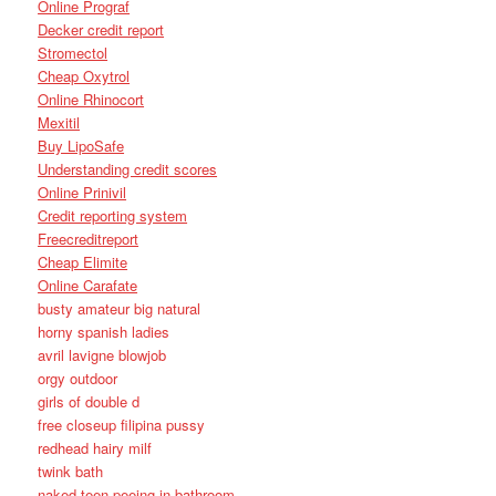
Online Prograf
Decker credit report
Stromectol
Cheap Oxytrol
Online Rhinocort
Mexitil
Buy LipoSafe
Understanding credit scores
Online Prinivil
Credit reporting system
Freecreditreport
Cheap Elimite
Online Carafate
busty amateur big natural
horny spanish ladies
avril lavigne blowjob
orgy outdoor
girls of double d
free closeup filipina pussy
redhead hairy milf
twink bath
naked teen peeing in bathroom