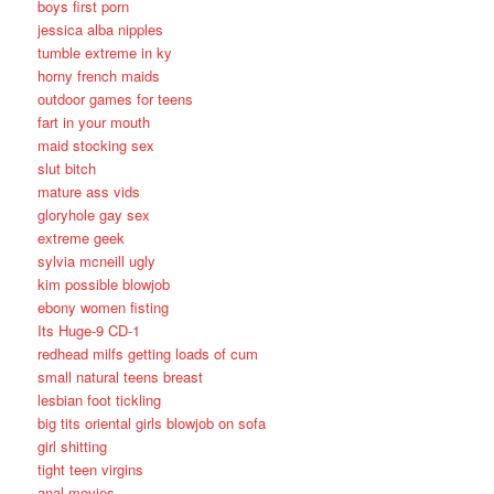
boys first porn
jessica alba nipples
tumble extreme in ky
horny french maids
outdoor games for teens
fart in your mouth
maid stocking sex
slut bitch
mature ass vids
gloryhole gay sex
extreme geek
sylvia mcneill ugly
kim possible blowjob
ebony women fisting
Its Huge-9 CD-1
redhead milfs getting loads of cum
small natural teens breast
lesbian foot tickling
big tits oriental girls blowjob on sofa
girl shitting
tight teen virgins
anal movies