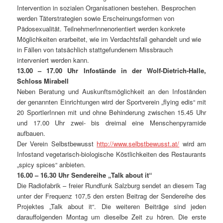
Intervention in sozialen Organisationen bestehen. Besprochen
werden Täterstrategien sowie Erscheinungsformen von
Pädosexualität. TeilnehmerInnenorientiert werden konkrete
Möglichkeiten erarbeitet, wie im Verdachtsfall gehandelt und wie
in Fällen von tatsächlich stattgefundenem Missbrauch
interveniert werden kann.
13.00 – 17.00 Uhr Infostände in der Wolf-Dietrich-Halle,
Schloss Mirabell
Neben Beratung und Auskunftsmöglichkeit an den Infoständen
der genannten Einrichtungen wird der Sportverein „flying edis“ mit
20 SportlerInnen mit und ohne Behinderung zwischen 15.45 Uhr
und 17.00 Uhr zwei- bis dreimal eine Menschenpyramide
aufbauen.
Der Verein Selbstbewusst
http://www.selbstbewusst.at/
wird am
Infostand vegetarisch-biologische Köstlichkeiten des Restaurants
„spicy spices“ anbieten.
16.00 – 16.30 Uhr
Sendereihe „Talk about it“
Die Radiofabrik – freier Rundfunk Salzburg sendet an diesem Tag
unter der Frequenz 107,5 den ersten Beitrag der Sendereihe des
Projektes „Talk about it“. Die weiteren Beiträge sind jeden
darauffolgenden Montag um dieselbe Zeit zu hören. Die erste