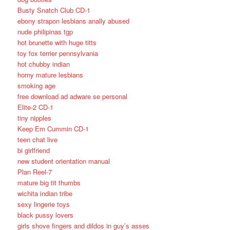
Busty Snatch Club CD-1
ebony strapon lesbians anally abused
nude philipinas tgp
hot brunette with huge titts
toy fox terrier pennsylvania
hot chubby indian
horny mature lesbians
smoking age
free download ad adware se personal
Elite-2 CD-1
tiny nipples
Keep Em Cummin CD-1
teen chat live
bi girlfriend
new student orientation manual
Plan Reel-7
mature big tit thumbs
wichita indian tribe
sexy lingerie toys
black pussy lovers
girls shove fingers and dildos in guy’s asses