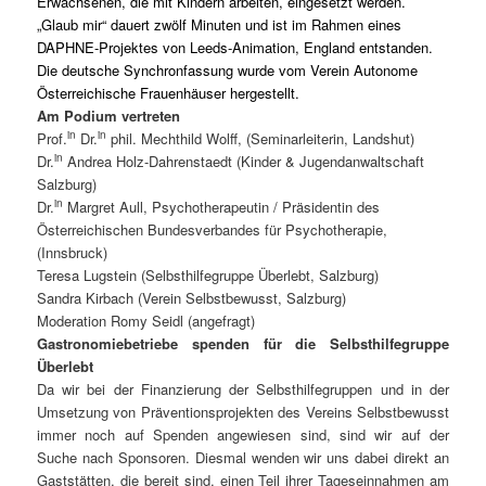
Erwachsenen, die mit Kindern arbeiten, eingesetzt werden.
„Glaub mir“ dauert zwölf Minuten und ist im Rahmen eines
DAPHNE-Projektes von Leeds-Animation, England entstanden.
Die deutsche Synchronfassung wurde vom Verein Autonome
Österreichische Frauenhäuser hergestellt.
Am Podium vertreten
in
in
Prof.
Dr.
phil. Mechthild Wolff, (Seminarleiterin, Landshut)
in
Dr.
Andrea Holz-Dahrenstaedt (Kinder & Jugendanwaltschaft
Salzburg)
in
Dr.
Margret Aull,
Psychotherapeutin / Präsidentin des
Österreichischen Bundesverbandes für Psychotherapie,
(Innsbruck)
Teresa Lugstein (Selbsthilfegruppe Überlebt, Salzburg)
Sandra Kirbach (Verein Selbstbewusst, Salzburg)
Moderation Romy Seidl (angefragt)
Gastronomiebetriebe spenden für die Selbsthilfegruppe
Überlebt
Da wir bei der Finanzierung der Selbsthilfegruppen und in der
Umsetzung von Präventionsprojekten des Vereins Selbstbewusst
immer noch auf Spenden angewiesen sind, sind wir auf der
Suche nach Sponsoren. Diesmal wenden wir uns dabei direkt an
Gaststätten, die bereit sind, einen Teil ihrer Tageseinnahmen am