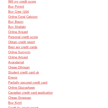
Will my credit score
Buy Prinivil
Buy Cree 1200
Online Coral Calcium
Buy Biaxin
Buy Shallaki
Online Ansaid
Personal credit score
Obtain credit report
Best apr credit cards
Online Sumycin
Online Aricept
Avandamet
Cheap Ditropan
Student credit card uk
Erexor
Partially secured credit card
Online Glucophage
Canadian credit card application
Cheap Sinequan
Buy Kytril
Credit fix repair report