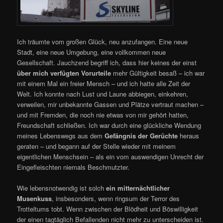
Ich träumte vom großen Glück, neu anzufangen. Eine neue
Stadt, eine neue Umgebung, eine vollkommen neue
Gesellschaft. Jauchzend begriff ich, dass hier keines der einst
über mich verfügten Vorurteile
mehr Gültigkeit besaß – ich war
mit einem Mal ein freier Mensch – und ich hatte alle Zeit der
Welt. Ich konnte nach Lust und Laune abbiegen, einkehren,
verweilen, mir unbekannte Gassen und Plätze vertraut machen –
und mit Fremden, die noch nie etwas von mir gehört hatten,
Freundschaft schließen. Ich war durch eine glückliche Wendung
meines Lebenswegs aus dem
Gefängnis der Gerüchte
heraus
geraten – und begann auf der Stelle wieder mit meinem
eigentlichen Menschsein – als ein vom auswendigen Unrecht der
Eingefleischten niemals Beschmutzter.
Wie lebensnotwendig ist solch
ein mitternächtlicher
Musenkuss
, insbesonders, wenn ringsum der Terror des
Trotteltums tobt. Wenn zwischen der Blödheit und Böswilligkeit
der einen tagtäglich Befallenden nicht mehr zu unterscheiden ist.