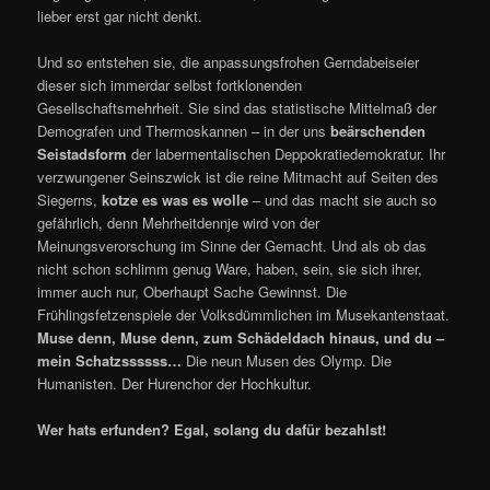
lieber erst gar nicht denkt.
Und so entstehen sie, die anpassungsfrohen Gerndabeiseier
dieser sich immerdar selbst fortklonenden
Gesellschaftsmehrheit. Sie sind das statistische Mittelmaß der
Demografen und Thermoskannen – in der uns
beärschenden
Seistadsform
der labermentalischen Deppokratiedemokratur. Ihr
verzwungener Seinszwick ist die reine Mitmacht auf Seiten des
Siegerns,
kotze es was es wolle
– und das macht sie auch so
gefährlich, denn Mehrheitdennje wird von der
Meinungsverorschung im Sinne der Gemacht. Und als ob das
nicht schon schlimm genug Ware, haben, sein, sie sich ihrer,
immer auch nur, Oberhaupt Sache Gewinnst. Die
Frühlingsfetzenspiele der Volksdümmlichen im Musekantenstaat.
Muse denn, Muse denn, zum Schädeldach hinaus, und du –
mein Schatzssssss…
Die neun Musen des Olymp. Die
Humanisten. Der Hurenchor der Hochkultur.
Wer hats erfunden? Egal, solang du dafür bezahlst!