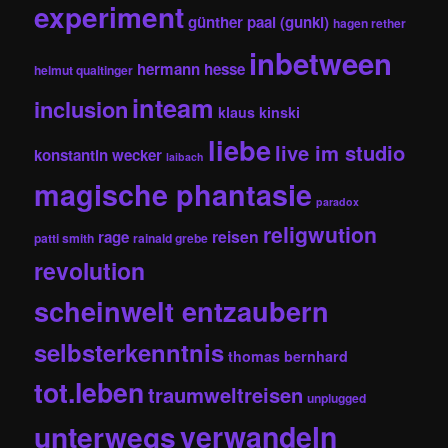
experiment
günther paal (gunkl)
hagen rether
inbetween
hermann hesse
helmut qualtinger
inteam
inclusion
klaus kinski
liebe
live im studio
konstantin wecker
laibach
magische phantasie
paradox
religwution
reisen
rage
patti smith
rainald grebe
revolution
scheinwelt entzaubern
selbsterkenntnis
thomas bernhard
tot.leben
traumweltreisen
unplugged
unterwegs
verwandeln