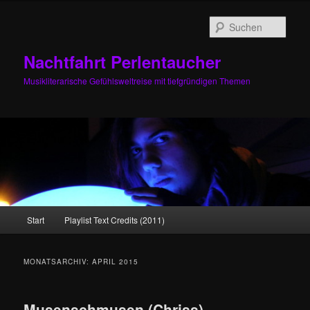
Zum
Zum
primären
sekundären
Such
Inhalt
Inhalt
springen
springen
Nachtfahrt Perlentaucher
Musikliterarische Gefühlsweltreise mit tiefgründigen Themen
Hauptmenü
Start
Playlist Text Credits (2011)
MONATSARCHIV:
APRIL 2015
Musenschmusen (Chriss)