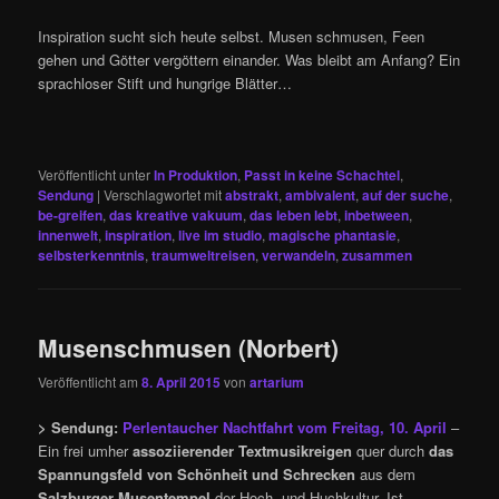
Inspiration sucht sich heute selbst. Musen schmusen, Feen
gehen und Götter vergöttern einander. Was bleibt am Anfang? Ein
sprachloser Stift und hungrige Blätter…
Veröffentlicht unter
In Produktion
,
Passt in keine Schachtel
,
Sendung
|
Verschlagwortet mit
abstrakt
,
ambivalent
,
auf der suche
,
be-greifen
,
das kreative vakuum
,
das leben lebt
,
inbetween
,
innenwelt
,
inspiration
,
live im studio
,
magische phantasie
,
selbsterkenntnis
,
traumweltreisen
,
verwandeln
,
zusammen
Musenschmusen (Norbert)
Veröffentlicht am
8. April 2015
von
artarium
> Sendung:
Perlentaucher Nachtfahrt vom Freitag, 10. April
–
Ein frei umher
assoziierender Textmusikreigen
quer durch
das
Spannungsfeld von Schönheit und Schrecken
aus dem
Salzburger Musentempel
der Hoch- und Huchkultur. Ist