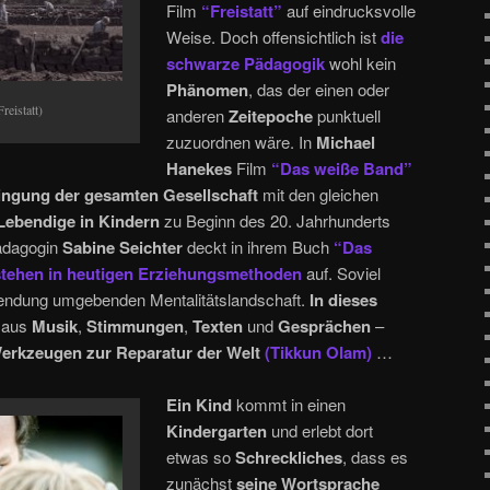
Film
“Freistatt”
auf eindrucksvolle
Weise. Doch offensichtlich ist
die
schwarze Pädagogik
wohl kein
Phänomen
, das der einen oder
eistatt)
anderen
Zeitepoche
punktuell
zuzuordnen wäre. In
Michael
Hanekes
Film
“Das weiße Band”
ngung der gesamten Gesellschaft
mit den gleichen
Lebendige in Kindern
zu Beginn des 20. Jahrhunderts
Pädagogin
Sabine Seichter
deckt in ihrem Buch
“Das
stehen in heutigen Erziehungsmethoden
auf. Soviel
Sendung umgebenden Mentalitätslandschaft.
In dieses
aus
Musik
,
Stimmungen
,
Texten
und
Gesprächen
–
Werkzeugen zur Reparatur der Welt
(Tikkun Olam)
…
Ein Kind
kommt in einen
Kindergarten
und erlebt dort
etwas so
Schreckliches
, dass es
zunächst
seine Wortsprache