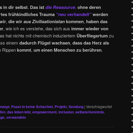
 in dir selbst
.
Das ist
die Ressource
,
ohne deren
rtes frühkindliches Trauma
“neu verhandelt”
werden
wir
,
die wir
aus Zivilisationistan
kommen
,
haben das
er
, wie ich es verstehe, das sich aus
immer wieder von
das hat nichts mit chemisch induziertem
Überfliegertum
zu
ass einem
dadurch Flügel wachsen
,
dass das Herz als
e Rippen
kommt
,
um einen Menschen zu berühren
.
nzept
,
Passt in keine Schachtel
,
Projekt
,
Sendung
|
Verschlagwortet
ifen
,
das leben lebt
,
empowerment
,
inclusion
,
selbsterkenntnis
,
nge
,
verwandeln