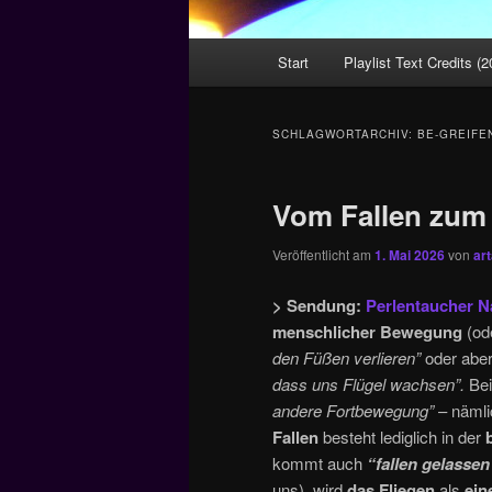
Hauptmenü
Start
Playlist Text Credits (2
SCHLAGWORTARCHIV:
BE-GREIFE
Vom Fallen zum 
Veröffentlicht am
1. Mai 2026
von
ar
> Sendung:
Perlentaucher Na
menschlicher Bewegung
(od
den Füßen verlieren”
oder abe
dass uns Flügel wachsen”.
Bei
andere Fortbewegung”
– nämli
Fallen
besteht lediglich in der
kommt auch
“fallen gelasse
uns), wird
das Fliegen
als
ein