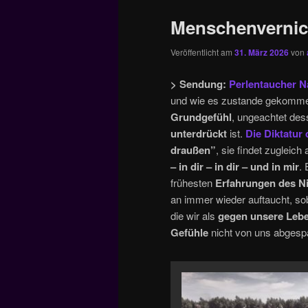
Menschenverni
Veröffentlicht am
31. März 2026
von
> Sendung:
Perlentaucher Na
und wie es zustande gekommen 
Grundgefühl
, ungeachtet de
unterdrückt
ist.
Die Diktatur
draußen”
, sie findet zugleich
–
in dir –
in dir – und in mir
.
frühesten
Erfahrungen des Ni
an immer wieder auftaucht, s
die wir als
gegen unsere Lebe
Gefühle
nicht von uns abgesp