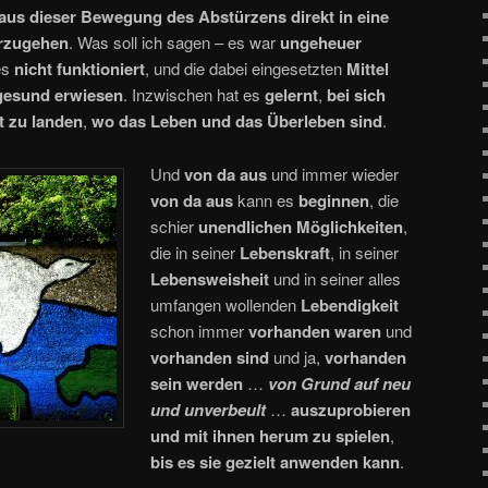
aus dieser Bewegung des Abstürzens direkt in eine
rzugehen
. Was soll ich sagen – es war
ungeheuer
es
nicht funktioniert
, und die dabei eingesetzten
Mittel
gesund erwiesen
. Inzwischen hat es
gelernt
,
bei sich
t zu landen
,
wo das Leben und das Überleben sind
.
Und
von da aus
und immer wieder
von da aus
kann es
beginnen
, die
schier
unendlichen Möglichkeiten
,
die in seiner
Lebenskraft
, in seiner
Lebensweisheit
und in seiner alles
umfangen wollenden
Lebendigkeit
schon immer
vorhanden waren
und
vorhanden sind
und ja,
vorhanden
sein werden
…
von Grund auf neu
und unverbeult
…
auszuprobieren
und mit ihnen herum zu spielen
,
bis es sie gezielt anwenden kann
.