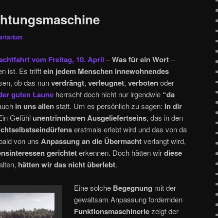
chtungsmaschine
artarium
chtfahrt vom Freitag, 10. April
–
Was für ein Wort
–
ist. Es trifft
ein jedem Menschen innewohnendes
ssen, ob das nun
verdrängt
,
verleugnet
,
verboten
oder
 der guten Laune
herrscht doch nicht nur irgendwie
“da
 auch
in uns allen
statt. Um es persönlich zu sagen:
In dir
 Ein Gefühl
unentrinnbaren Ausgeliefertseins
, das in den
chtselbstseindürfens
erstmals erlebt wird und das von da
obald von uns
Anpassung an die Übermacht
verlangt wird,
nsinteressen gerichtet
erkennen. Doch hätten wir
diese
alten,
hätten wir das nicht überlebt
.
Eine solche
Begegnung
mit der
gewaltsam Anpassung fordernden
Funktionsmaschinerie
zeigt der