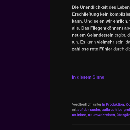
Die Unendlichkeit des Lebens
Erschließung kein komplizie
kann
.
Und seien wir ehrlich
,
alle
.
Das Fliegen(können) ab
neuem Gelandetsein
ergibt, 
tun. Es kann
vielmehr
sein, d
zahllose rote Fühler
durch di
In diesem Sinne
Veröffentlicht unter
In Produktion
,
Ko
mit
auf der suche
,
aufbruch
,
be-gre
tot.leben
,
traumweltreisen
,
übergä