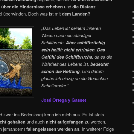
s
über die Hindernisse erheben
und
die Distanz
l überwinden. Doch was ist mit
dem Landen?
„Das Leben ist seinem inneren
Wesen nach ein ständiger
Schiffbruch.
Aber schiffbrüchig
sein heißt: nicht ertrinken
.
Das
Gefühl des Schiffbruchs
, da es die
Wahrheit des Lebens ist,
bedeutet
schon die Rettung
. Und darum
glaube ich einzig an die Gedanken
Scheiternder.“
José Ortega y Gasset
d zwar ins Bodenlose) kenn ich mich aus. Es ist stets
icht gehalten
und auch
nicht aufgefangen
zu werden.
n jemandem)
fallengelassen werden an
. In weiterer Folge