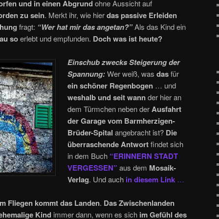
rfen und in einen Abgrund
ohne Aussicht auf
orden zu sein
. Merkt ihr, wie hier
das passive Erleiden
chung
fragt:
“
Wer hat mir das angetan?”
Als das Kind ein
nau so
erlebt und empfunden.
Doch was ist heute?
Einschub zwecks Steigerung der
Spannung:
Wer weiß, was
das
für
ein schöner Regenbogen
… und
weshalb und seit wann
der hier an
dem Türmchen neben der
Ausfahrt
der Garage vom Barmherzigen-
Brüder-Spital
angebracht ist?
Die
überraschende Antwort
findet sich
in dem Buch
“ERINNERN STADT
VERGESSEN”
aus dem
Mosaik-
Verlag
. Und auch
in diesem Link
…
em Fliegen kommt das Landen
.
Das Zwischenlanden
ehemalige Kind
immer dann, wenn es sich
im Gefühl des