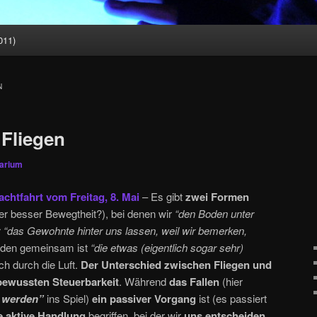
011)
N
Fliegen
tarium
chtfahrt vom Freitag, 8. Mai
– Es gibt
zwei Formen
er besser Bewegtheit?), bei denen wir
“den Boden unter
r
“das Gewohnte hinter uns lassen, weil wir bemerken,
den gemeinsam ist
“die etwas (eigentlich sogar sehr)
ch durch die Luft.
Der Unterschied zwischen Fliegen
und
bewussten Steuerbarkeit
. Während
das Fallen
(hier
n werden”
ins Spiel)
ein passiver Vorgang
ist (es passiert
e aktive Handlung
begriffen, bei der wir
uns entscheiden